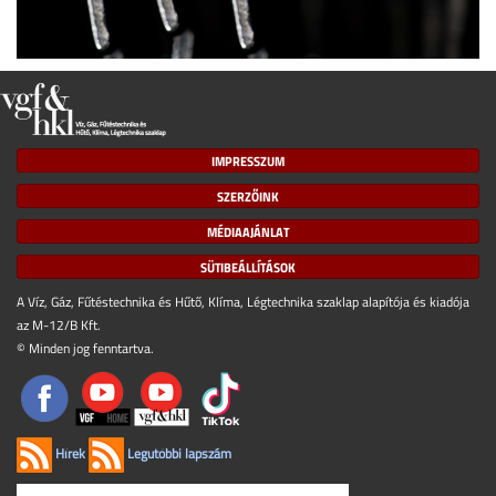
IMPRESSZUM
SZERZŐINK
MÉDIAAJÁNLAT
SÜTIBEÁLLÍTÁSOK
A Víz, Gáz, Fűtéstechnika és Hűtő, Klíma, Légtechnika szaklap alapítója és kiadója
az M-12/B Kft.
© Minden jog fenntartva.
Hírek
Legutóbbi lapszám