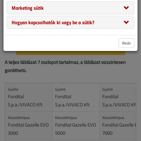
Marketing sütik
Hogyan kapcsolhatók ki vagy be a sütik?
Bezár
RÉSZLETES PÁLYÁZATI ÚTMUTATÓ →
A teljes táblázat 7 oszlopot tartalmaz, a táblázat vízszintesen
gördíthető.
Gyártó
Gyártó
Gyártó
Fondital
Fondital
Fondital
S.p.a./VIVACO Kft
S.p.a./VIVACO Kft
S.p.a./VIVACO Kft
Készüléktípus
Készüléktípus
Készüléktípus
Fondital Gazelle EVO
Fondital Gazelle EVO
Fondital Gazelle E
3000
5000
7000