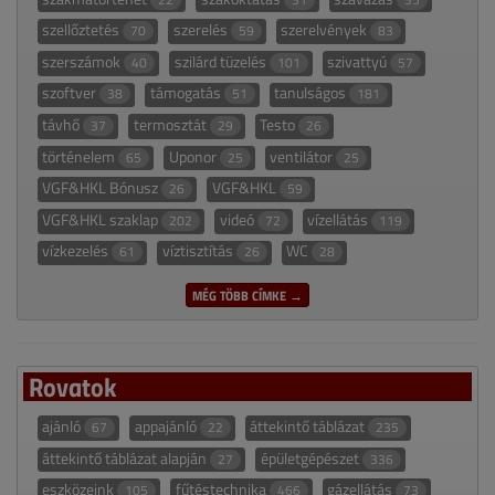
szellőztetés
szerelés
szerelvények
70
59
83
szerszámok
szilárd tüzelés
szivattyú
40
101
57
szoftver
támogatás
tanulságos
38
51
181
távhő
termosztát
Testo
37
29
26
történelem
Uponor
ventilátor
65
25
25
VGF&HKL Bónusz
VGF&HKL
26
59
VGF&HKL szaklap
videó
vízellátás
202
72
119
vízkezelés
víztisztítás
WC
61
26
28
MÉG TÖBB CÍMKE →
Rovatok
ajánló
appajánló
áttekintő táblázat
67
22
235
áttekintő táblázat alapján
épületgépészet
27
336
eszközeink
fűtéstechnika
gázellátás
105
466
73