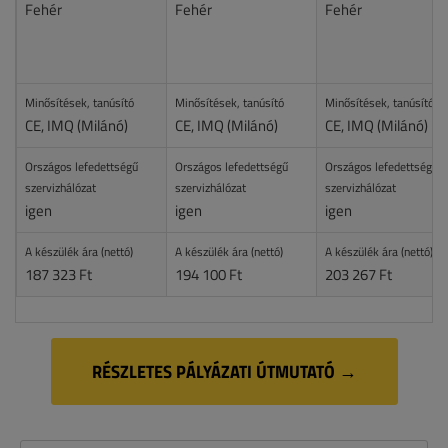
Fehér
Fehér
Fehér
Minősítések, tanúsító
Minősítések, tanúsító
Minősítések, tanúsító
CE, IMQ (Milánó)
CE, IMQ (Milánó)
CE, IMQ (Milánó)
Országos lefedettségű
Országos lefedettségű
Országos lefedettségű
szervizhálózat
szervizhálózat
szervizhálózat
igen
igen
igen
A készülék ára (nettó)
A készülék ára (nettó)
A készülék ára (nettó)
187 323 Ft
194 100 Ft
203 267 Ft
RÉSZLETES PÁLYÁZATI ÚTMUTATÓ →