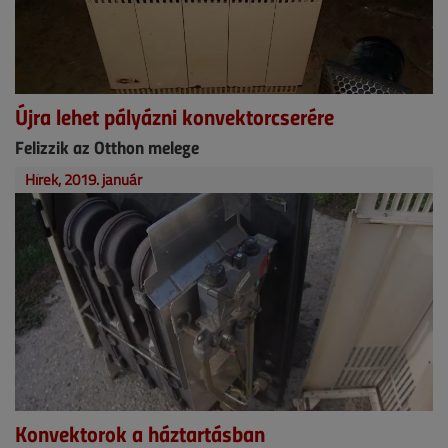
Újra lehet pályázni konvektorcserére
Felizzik az Otthon melege
Hírek, 2019. január
Konvektorok a háztartásban