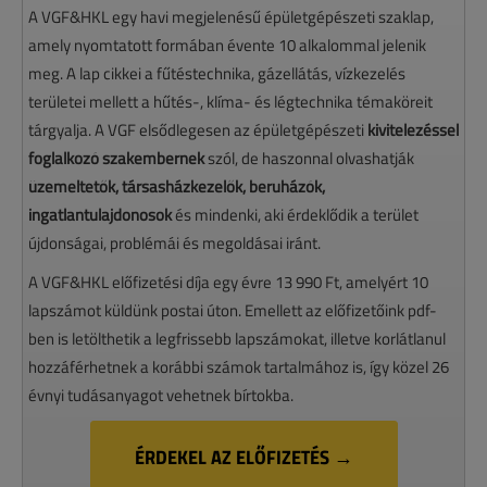
A VGF&HKL egy havi megjelenésű épületgépészeti szaklap,
amely nyomtatott formában évente 10 alkalommal jelenik
meg. A lap cikkei a fűtéstechnika, gázellátás, vízkezelés
területei mellett a hűtés-, klíma- és légtechnika témaköreit
tárgyalja. A VGF elsődlegesen az épületgépészeti
kivitelezéssel
foglalkozó szakembernek
szól, de haszonnal olvashatják
üzemeltetők, társasházkezelők, beruházók,
ingatlantulajdonosok
és mindenki, aki érdeklődik a terület
újdonságai, problémái és megoldásai iránt.
A VGF&HKL előfizetési díja egy évre 13 990 Ft, amelyért 10
lapszámot küldünk postai úton. Emellett az előfizetőink pdf-
ben is letölthetik a legfrissebb lapszámokat, illetve korlátlanul
hozzáférhetnek a korábbi számok tartalmához is, így közel 26
évnyi tudásanyagot vehetnek bírtokba.
ÉRDEKEL AZ ELŐFIZETÉS →