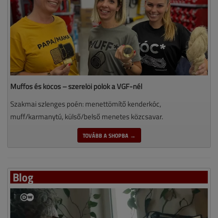
Muffos és kócos – szerelői pólók a VGF-nél
Szakmai szlenges poén: menettömítő kenderkóc,
muff/karmanytú, külső/belső menetes közcsavar.
TOVÁBB A SHOPBA →
Blog