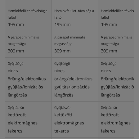
Homlokfelület-távolság a
Homlokfelület-távolság a
Homlokfelület-távolság 
faltól
faltól
faltól
195 mm
195 mm
195 mm
A parapet minimális
A parapet minimális
A parapet minimális
magassága
magassága
magassága
309 mm
309 mm
309 mm
Gyújtóégő
Gyújtóégő
Gyújtóégő
nincs
nincs
nincs
őrláng/elektronikus
őrláng/elektronikus
őrláng/elektronikus
gyújtás/ionizációs
gyújtás/ionizációs
gyújtás/ionizációs
lángőrzés
lángőrzés
lángőrzés
Gyújtászár
Gyújtászár
Gyújtászár
kettőzött
kettőzött
kettőzött
elektromágnes
elektromágnes
elektromágnes
tekercs
tekercs
tekercs