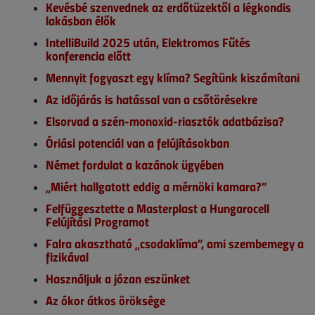
Kevésbé szenvednek az erdőtüzektől a légkondis
lakásban élők
IntelliBuild 2025 után, Elektromos Fűtés
konferencia előtt
Mennyit fogyaszt egy klíma? Segítünk kiszámítani
Az időjárás is hatással van a csőtörésekre
Elsorvad a szén-monoxid-riasztók adatbázisa?
Óriási potenciál van a felújításokban
Német fordulat a kazánok ügyében
„Miért hallgatott eddig a mérnöki kamara?”
Felfüggesztette a Masterplast a Hungarocell
Felújítási Programot
Falra akasztható „csodaklíma”, ami szembemegy a
fizikával
Használjuk a józan eszünket
Az ókor átkos öröksége