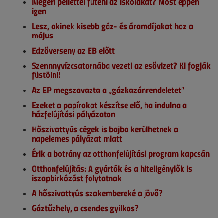
Megéri pellettel fűteni az iskolákat? Most éppen
igen
Lesz, akinek kisebb gáz- és áramdíjakat hoz a
május
Edzőverseny az EB előtt
Szennnyvízcsatornába vezeti az esővizet? Ki fogják
füstölni!
Az EP megszavazta a „gázkazánrendeletet”
Ezeket a papírokat készítse elő, ha indulna a
házfelújítási pályázaton
Hőszivattyús cégek is bajba kerülhetnek a
napelemes pályázat miatt
Érik a botrány az otthonfelújítási program kapcsán
Otthonfelújítás: A gyártók és a hiteligénylők is
iszapbirkózást folytatnak
A hőszivattyús szakembereké a jövő?
Gáztűzhely, a csendes gyilkos?