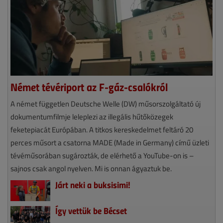
Német tévériport az F-gáz-csalókról
A német független Deutsche Welle (DW) műsorszolgáltató új
dokumentumfilmje leleplezi az illegális hűtőközegek
feketepiacát Európában. A titkos kereskedelmet feltáró 20
perces műsort a csatorna MADE (Made in Germany) című üzleti
tévéműsorában sugározták, de elérhető a YouTube-on is –
sajnos csak angol nyelven. Mi is onnan ágyaztuk be.
Járt neki a buksisimi!
Így vettük be Bécset