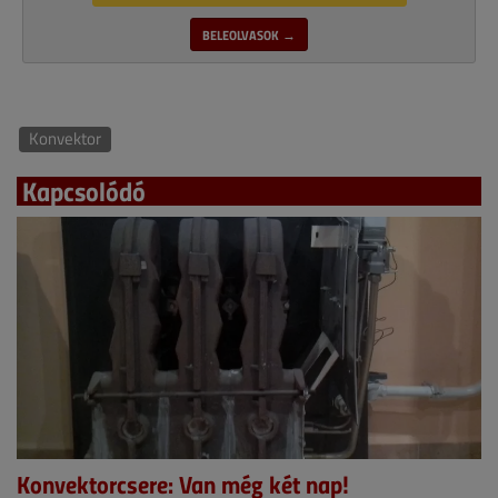
BELEOLVASOK →
Konvektor
Kapcsolódó
Konvektorcsere: Van még két nap!