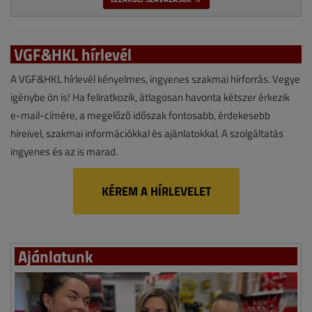
VGF&HKL hírlevél
A VGF&HKL hírlevél kényelmes, ingyenes szakmai hírforrás. Vegye
igénybe ön is! Ha feliratkozik, átlagosan havonta kétszer érkezik
e-mail-címére, a megelőző időszak fontosabb, érdekesebb
híreivel, szakmai információkkal és ajánlatokkal. A szolgáltatás
ingyenes és az is marad.
KÉREM A HÍRLEVELET
Ajánlatunk