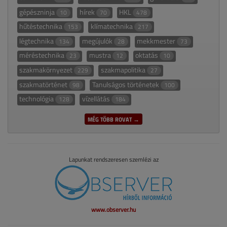
gépészninja
hírek
HKL
10
70
478
hűtéstechnika
klímatechnika
153
217
légtechnika
megújulók
mekkmester
134
28
73
méréstechnika
mustra
oktatás
23
12
10
szakmakörnyezet
szakmapolitika
229
27
szakmatörténet
Tanulságos történetek
98
100
technológia
vízellátás
128
184
MÉG TÖBB ROVAT →
Lapunkat rendszeresen szemlézi az
www.observer.hu