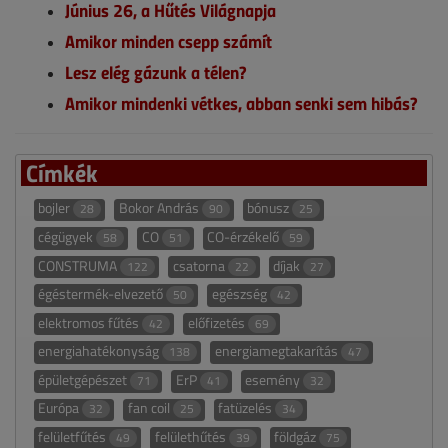
Június 26, a Hűtés Világnapja
Amikor minden csepp számít
Lesz elég gázunk a télen?
Amikor mindenki vétkes, abban senki sem hibás?
Címkék
bojler
Bokor András
bónusz
28
90
25
cégügyek
CO
CO-érzékelő
58
51
59
CONSTRUMA
csatorna
díjak
122
22
27
égéstermék-elvezető
egészség
50
42
elektromos fűtés
előfizetés
42
69
energiahatékonyság
energiamegtakarítás
138
47
épületgépészet
ErP
esemény
71
41
32
Európa
fan coil
fatüzelés
32
25
34
felületfűtés
felülethűtés
földgáz
49
39
75