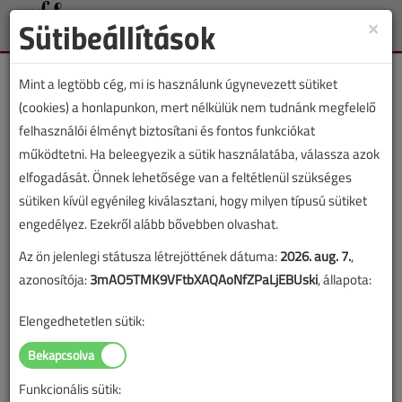
Sütibeállítások
×
Toggle
naviga
Mint a legtöbb cég, mi is használunk úgynevezett sütiket
(cookies) a honlapunkon, mert nélkülük nem tudnánk megfelelő
felhasználói élményt biztosítani és fontos funkciókat
működtetni. Ha beleegyezik a sütik használatába, válassza azok
Megpályázható
elfogadását. Önnek lehetősége van a feltétlenül szükséges
konvektortípusok
sütiken kívül egyénileg kiválasztani, hogy milyen típusú sütiket
engedélyez. Ezekről alább bővebben olvashat.
2019. május 22. |
VGF online |
19 987 |
Az ön jelenlegi státusza létrejöttének dátuma:
2026. aug. 7.
,
azonosítója:
3mAO5TMK9VFtbXAQAoNfZPaLjEBUski
, állapota:
Az alábbi tartalom archív, 7 éve frissült utoljára. A cikkben szereplő
Elengedhetetlen sütik:
információk mára aktualitásukat veszíthették, valamint a tartalom
helyenként hiányos lehet (képek, táblázatok stb.).
Funkcionális sütik: