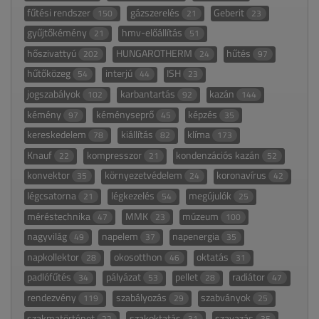
fűtési rendszer
gázszerelés
Geberit
150
21
23
gyűjtőkémény
hmv-előállítás
21
51
hőszivattyú
HUNGAROTHERM
hűtés
202
24
97
hűtőközeg
interjú
ISH
54
44
23
jogszabályok
karbantartás
kazán
102
92
144
kémény
kéményseprő
képzés
97
45
35
kereskedelem
kiállítás
klíma
78
82
173
Knauf
kompresszor
kondenzációs kazán
22
21
52
konvektor
környezetvédelem
koronavírus
35
24
42
légcsatorna
légkezelés
megújulók
21
54
25
méréstechnika
MMK
múzeum
47
23
100
nagyvilág
napelem
napenergia
49
37
35
napkollektor
okosotthon
oktatás
28
46
31
padlófűtés
pályázat
pellet
radiátor
34
53
28
47
rendezvény
szabályozás
szabványok
119
29
25
szakmatörténet
szakoktatás
szavazás
22
31
35