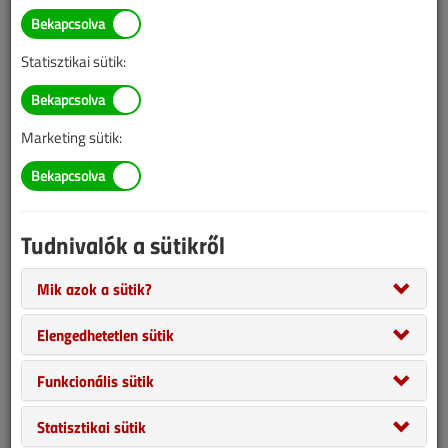
Statisztikai sütik:
Marketing sütik:
A konvektorcsere-pályázati kiírásnak jelenleg hátrom gyártó felel
meg. Összeszedtük táblázatos formában a termékeket, melyek
Tudnivalók a sütikről
közül a pályázók választhatnak.
Mik azok a sütik?
Elengedhetetlen sütik
Funkcionális sütik
Statisztikai sütik