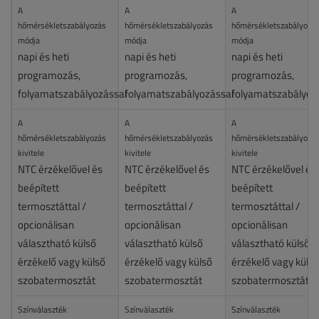
A
A
A
hőmérsékletszabályozás
hőmérsékletszabályozás
hőmérsékletszabályozá
módja
módja
módja
napi és heti
napi és heti
napi és heti
programozás,
programozás,
programozás,
folyamatszabályozással
folyamatszabályozással
folyamatszabályoz
A
A
A
hőmérsékletszabályozás
hőmérsékletszabályozás
hőmérsékletszabályozá
kivitele
kivitele
kivitele
NTC érzékelővel és
NTC érzékelővel és
NTC érzékelővel és
beépített
beépített
beépített
termosztáttal /
termosztáttal /
termosztáttal /
opcionálisan
opcionálisan
opcionálisan
választható külső
választható külső
választható külső
érzékelő vagy külső
érzékelő vagy külső
érzékelő vagy külső
szobatermosztát
szobatermosztát
szobatermosztát
Színválaszték
Színválaszték
Színválaszték