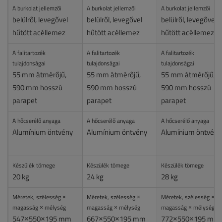
A burkolat jellemzői
A burkolat jellemzői
A burkolat jellemzői
belülről, levegővel
belülről, levegővel
belülről, levegővel
hűtött acéllemez
hűtött acéllemez
hűtött acéllemez
A falitartozék
A falitartozék
A falitartozék
tulajdonságai
tulajdonságai
tulajdonságai
55 mm átmérőjű,
55 mm átmérőjű,
55 mm átmérőjű,
590 mm hosszú
590 mm hosszú
590 mm hosszú
parapet
parapet
parapet
A hőcserélő anyaga
A hőcserélő anyaga
A hőcserélő anyaga
Alumínium öntvény
Alumínium öntvény
Alumínium öntvény
Készülék tömege
Készülék tömege
Készülék tömege
20 kg
24 kg
28 kg
Méretek, szélesség ×
Méretek, szélesség ×
Méretek, szélesség ×
magasság × mélység
magasság × mélység
magasság × mélység
547×550×195 mm
667×550×195 mm
772×550×195 mm