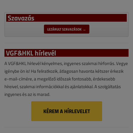
Szavazás
LEZÁRULT SZAVAZÁSOK →
VGF&HKL hírlevél
A VGF&HKL hírlevél kényelmes, ingyenes szakmai hírforrás. Vegye
igénybe ön is! Ha feliratkozik, átlagosan havonta kétszer érkezik
e-mail-címére, a megelőző időszak fontosabb, érdekesebb
híreivel, szakmai információkkal és ajánlatokkal. A szolgáltatás
ingyenes és az is marad.
KÉREM A HÍRLEVELET