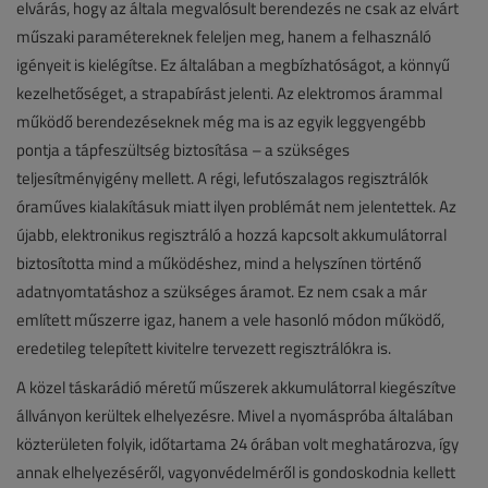
elvárás, hogy az általa megvalósult berendezés ne csak az elvárt
műszaki paramétereknek feleljen meg, hanem a felhasználó
igényeit is kielégítse. Ez általában a megbízhatóságot, a könnyű
kezelhetőséget, a strapabírást jelenti. Az elektromos árammal
működő berendezéseknek még ma is az egyik leggyengébb
pontja a tápfeszültség biztosítása – a szükséges
teljesítményigény mellett. A régi, lefutószalagos regisztrálók
óraműves kialakításuk miatt ilyen problémát nem jelentettek. Az
újabb, elektronikus regisztráló a hozzá kapcsolt akkumulátorral
biztosította mind a működéshez, mind a helyszínen történő
adatnyomtatáshoz a szükséges áramot. Ez nem csak a már
említett műszerre igaz, hanem a vele hasonló módon működő,
eredetileg telepített kivitelre tervezett regisztrálókra is.
A közel táskarádió méretű műszerek akkumulátorral kiegészítve
állványon kerültek elhelyezésre. Mivel a nyomáspróba általában
közterületen folyik, időtartama 24 órában volt meghatározva, így
annak elhelyezéséről, vagyonvédelméről is gondoskodnia kellett