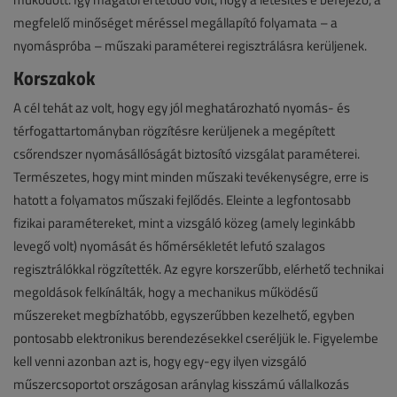
megfelelő minőséget méréssel megállapító folyamata – a
nyomáspróba – műszaki paraméterei regisztrálásra kerüljenek.
Korszakok
A cél tehát az volt, hogy egy jól meghatározható nyomás- és
térfogattartományban rögzítésre kerüljenek a megépített
csőrendszer nyomásállóságát biztosító vizsgálat paraméterei.
Természetes, hogy mint minden műszaki tevékenységre, erre is
hatott a folyamatos műszaki fejlődés. Eleinte a legfontosabb
fizikai paramétereket, mint a vizsgáló közeg (amely leginkább
levegő volt) nyomását és hőmérsékletét lefutó szalagos
regisztrálókkal rögzítették. Az egyre korszerűbb, elérhető technikai
megoldások felkínálták, hogy a mechanikus működésű
műszereket megbízhatóbb, egyszerűbben kezelhető, egyben
pontosabb elektronikus berendezésekkel cseréljük le. Figyelembe
kell venni azonban azt is, hogy egy-egy ilyen vizsgáló
műszercsoportot országosan aránylag kisszámú vállalkozás