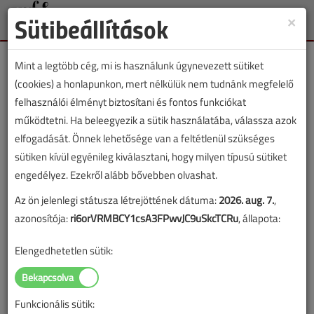
Sütibeállítások
×
Toggle
naviga
Mint a legtöbb cég, mi is használunk úgynevezett sütiket
(cookies) a honlapunkon, mert nélkülük nem tudnánk megfelelő
felhasználói élményt biztosítani és fontos funkciókat
működtetni. Ha beleegyezik a sütik használatába, válassza azok
Gázvezetékek
elfogadását. Önnek lehetősége van a feltétlenül szükséges
nyomáspróbájának
sütiken kívül egyénileg kiválasztani, hogy milyen típusú sütiket
engedélyez. Ezekről alább bővebben olvashat.
fejlődése
Az ön jelenlegi státusza létrejöttének dátuma:
2026. aug. 7.
,
azonosítója:
ri6orVRMBCY1csA3FPwvJC9uSkcTCRu
, állapota:
2022. július 21. |
VGF&HKL online |
1807 |
Elengedhetetlen sütik:
Funkcionális sütik: