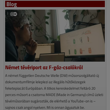
Blog
Német tévériport az F-gáz-csalókról
A német független Deutsche Welle (DW) műsorszolgáltató új
dokumentumfilmje leleplezi az illegális hűtőközegek
feketepiacát Európában. A titkos kereskedelmet feltáró 20
perces műsort a csatorna MADE (Made in Germany) című üzleti
tévéműsorában sugározták, de elérhető a YouTube-on is –
sajnos csak angol nyelven. Mi is onnan ágyaztuk be.