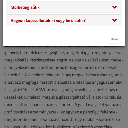
Marketing sütik
Hogyan kapcsolhatók ki vagy be a sütik?
Szolgáltatótól a vállalkozóig
A csőrendszerek létesítése elviekben két szakaszra tagolható:
Bezár
tervezési és létesítési szakaszra. A tervező feladata mindazon
igények, feltételek összegyűjtése, melyek alapján engedélyezési,
megvalósítási részletezéssel rögzíti azokat az elvárásokat, melyek
a megvalósítandó létesítmény biztonságos, tartós üzemelését
biztosítják. A kivitelező feladata, hogy megvalósítsa mindazt, amit
a tervező megfogalmazott, biztosítsa a létesítés anyagi, személyi
és jogi feltételeit. A ´80-as évekig még az volt a jellemző, hogy e
vezetékek kivitelezői maguk a gázszolgáltató vállalatok voltak, és
mindez állami finanszírozással történt. A gazdasági élet változásai
profiltisztítást eredményeztek (ez egyben a pénzügyi feltételek
megteremtésében is változást hozott), egyre több – kivitelezésre
szakosodott – cég kezdett foglalkozni gázelosztó vezetékek