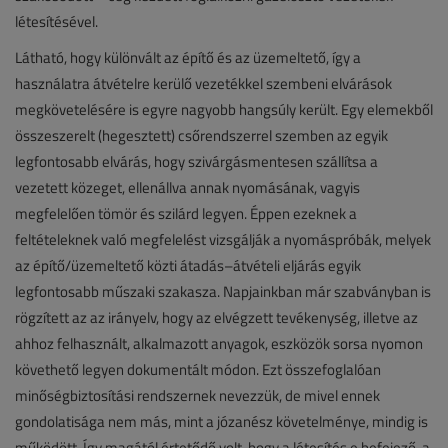
létesítésével.
Látható, hogy különvált az építő és az üzemeltető, így a
használatra átvételre kerülő vezetékkel szembeni elvárások
megkövetelésére is egyre nagyobb hangsúly került. Egy elemekből
összeszerelt (hegesztett) csőrendszerrel szemben az egyik
legfontosabb elvárás, hogy szivárgásmentesen szállítsa a
vezetett közeget, ellenállva annak nyomásának, vagyis
megfelelően tömör és szilárd legyen. Éppen ezeknek a
feltételeknek való megfelelést vizsgálják a nyomáspróbák, melyek
az építő/üzemeltető közti átadás–átvételi eljárás egyik
legfontosabb műszaki szakasza. Napjainkban már szabványban is
rögzített az az irányelv, hogy az elvégzett tevékenység, illetve az
ahhoz felhasznált, alkalmazott anyagok, eszközök sorsa nyomon
követhető legyen dokumentált módon. Ezt összefoglalóan
minőségbiztosítási rendszernek nevezzük, de mivel ennek
gondolatisága nem más, mint a józanész követelménye, mindig is
működött. Így magától értetődő volt, hogy a létesítés e befejező, a