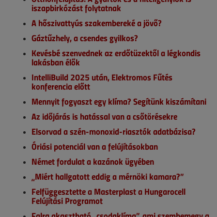
iszapbirkózást folytatnak
A hőszivattyús szakembereké a jövő?
Gáztűzhely, a csendes gyilkos?
Kevésbé szenvednek az erdőtüzektől a légkondis
lakásban élők
IntelliBuild 2025 után, Elektromos Fűtés
konferencia előtt
Mennyit fogyaszt egy klíma? Segítünk kiszámítani
Az időjárás is hatással van a csőtörésekre
Elsorvad a szén-monoxid-riasztók adatbázisa?
Óriási potenciál van a felújításokban
Német fordulat a kazánok ügyében
„Miért hallgatott eddig a mérnöki kamara?”
Felfüggesztette a Masterplast a Hungarocell
Felújítási Programot
Falra akasztható „csodaklíma”, ami szembemegy a