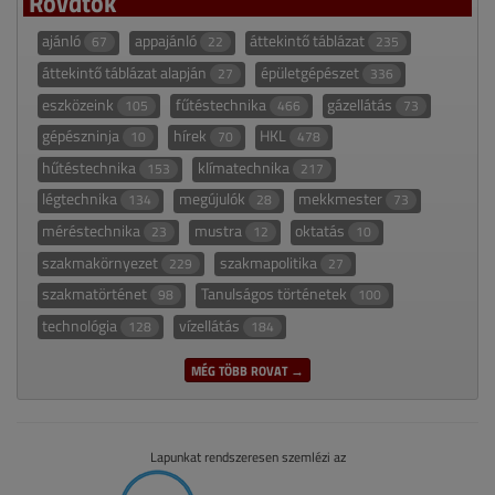
Rovatok
ajánló
appajánló
áttekintő táblázat
67
22
235
áttekintő táblázat alapján
épületgépészet
27
336
eszközeink
fűtéstechnika
gázellátás
105
466
73
gépészninja
hírek
HKL
10
70
478
hűtéstechnika
klímatechnika
153
217
légtechnika
megújulók
mekkmester
134
28
73
méréstechnika
mustra
oktatás
23
12
10
szakmakörnyezet
szakmapolitika
229
27
szakmatörténet
Tanulságos történetek
98
100
technológia
vízellátás
128
184
MÉG TÖBB ROVAT →
Lapunkat rendszeresen szemlézi az