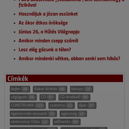
fizikával
Használjuk a józan eszünket
Az ókor átkos öröksége
Június 26, a Hűtés Világnapja
Amikor minden csepp számít
Lesz elég gázunk a télen?
Amikor mindenki vétkes, abban senki sem hibás?
Címkék
bojler
Bokor András
bónusz
28
90
25
cégügyek
CO
CO-érzékelő
58
51
59
CONSTRUMA
csatorna
díjak
122
22
27
égéstermék-elvezető
egészség
50
42
elektromos fűtés
előfizetés
42
69