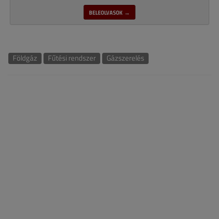
BELEOLVASOK →
Földgáz
Fűtési rendszer
Gázszerelés