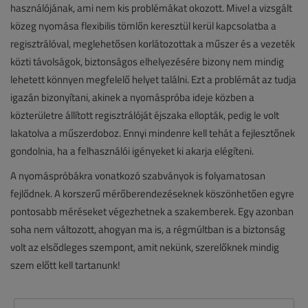
használójának, ami nem kis problémákat okozott. Mivel a vizsgált
közeg nyomása flexibilis tömlőn keresztül kerül kapcsolatba a
regisztrálóval, meglehetősen korlátozottak a műszer és a vezeték
közti távolságok, biztonságos elhelyezésére bizony nem mindig
lehetett könnyen megfelelő helyet találni. Ezt a problémát az tudja
igazán bizonyítani, akinek a nyomáspróba ideje közben a
közterületre állított regisztrálóját éjszaka ellopták, pedig le volt
lakatolva a műszerdoboz. Ennyi mindenre kell tehát a fejlesztőnek
gondolnia, ha a felhasználói igényeket ki akarja elégíteni.
A nyomáspróbákra vonatkozó szabványok is folyamatosan
fejlődnek. A korszerű mérőberendezéseknek köszönhetően egyre
pontosabb méréseket végezhetnek a szakemberek. Egy azonban
soha nem változott, ahogyan ma is, a régmúltban is a biztonság
volt az elsődleges szempont, amit nekünk, szerelőknek mindig
szem előtt kell tartanunk!