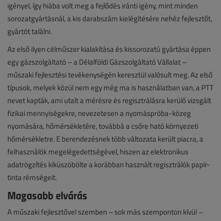
igényel, így hiába volt meg a fejlődés iránti igény, mint minden
sorozatgyártásnál, a kis darabszám kielégítésére nehéz fejlesztőt,
gyártót találni.
Az első ilyen célműszer kialakítása és kissorozatú gyártása éppen
egy gázszolgáltató – a Délalföldi Gázszolgáltató Vállalat –
műszaki fejlesztési tevékenységén keresztül valósult meg. Az első
típusok, melyek közül nem egy még ma is használatban van, a PTT
nevet kapták, ami utalt a mérésre és regisztrálásra kerülő vizsgált
fizikai mennyiségekre, nevezetesen a nyomáspróba-közeg
nyomására, hőmérsékletére, továbbá a csőre ható környezeti
hőmérsékletre. E berendezésnek több változata került piacra, a
felhasználók megelégedettségével, hiszen az elektronikus
adatrögzítés kiküszöbölte a korábban használt regisztrálók papír-
tinta rémségeit.
Magasabb elvárás
A műszaki fejlesztővel szemben – sok más szemponton kívül –