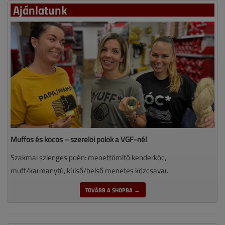
Ajánlatunk
Muffos és kócos – szerelői pólók a VGF-nél
Szakmai szlenges poén: menettömítő kenderkóc,
muff/karmanytú, külső/belső menetes közcsavar.
TOVÁBB A SHOPBA →