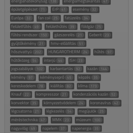
energiahatékonyság
energiamegtakarítás
138
47
épületgépészet
ErP
esemény
71
41
32
Európa
fan coil
fatüzelés
32
25
34
felületfűtés
felülethűtés
földgáz
49
39
75
fűtési rendszer
gázszerelés
Geberit
150
21
23
gyűjtőkémény
hmv-előállítás
21
51
hőszivattyú
HUNGAROTHERM
hűtés
202
24
97
hűtőközeg
interjú
ISH
54
44
23
jogszabályok
karbantartás
kazán
102
92
144
kémény
kéményseprő
képzés
97
45
35
kereskedelem
kiállítás
klíma
78
82
173
Knauf
kompresszor
kondenzációs kazán
22
21
52
konvektor
környezetvédelem
koronavírus
35
24
42
légcsatorna
légkezelés
megújulók
21
54
25
méréstechnika
MMK
múzeum
47
23
100
nagyvilág
napelem
napenergia
49
37
35