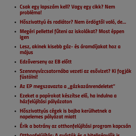
Csak egy lapszám kell? Vagy egy cikk? Nem
probléma!
Hőszivattyú és radiátor? Nem ördögtől való, de…
Megéri pellettel fűteni az iskolákat? Most éppen
igen
Lesz, akinek kisebb gáz- és áramdíjakat hoz a
május
Edzőverseny az EB előtt
Szennnyvízcsatornába vezeti az esővizet? Ki fogják
füstölni!
Az EP megszavazta a „gázkazánrendeletet”
Ezeket a papírokat készítse elő, ha indulna a
házfelújítási pályázaton
Hőszivattyús cégek is bajba kerülhetnek a
napelemes pályázat miatt
Érik a botrány az otthonfelújítási program kapcsán
Otthonfelújítás: A gyártók és a hiteligénylők is