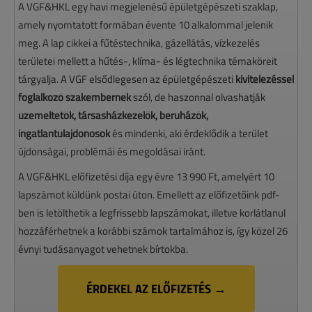
A VGF&HKL egy havi megjelenésű épületgépészeti szaklap,
amely nyomtatott formában évente 10 alkalommal jelenik
meg. A lap cikkei a fűtéstechnika, gázellátás, vízkezelés
területei mellett a hűtés-, klíma- és légtechnika témaköreit
tárgyalja. A VGF elsődlegesen az épületgépészeti
kivitelezéssel
foglalkozó szakembernek
szól, de haszonnal olvashatják
üzemeltetők, társasházkezelők, beruházók,
ingatlantulajdonosok
és mindenki, aki érdeklődik a terület
újdonságai, problémái és megoldásai iránt.
A VGF&HKL előfizetési díja egy évre 13 990 Ft, amelyért 10
lapszámot küldünk postai úton. Emellett az előfizetőink pdf-
ben is letölthetik a legfrissebb lapszámokat, illetve korlátlanul
hozzáférhetnek a korábbi számok tartalmához is, így közel 26
évnyi tudásanyagot vehetnek bírtokba.
ÉRDEKEL AZ ELŐFIZETÉS →