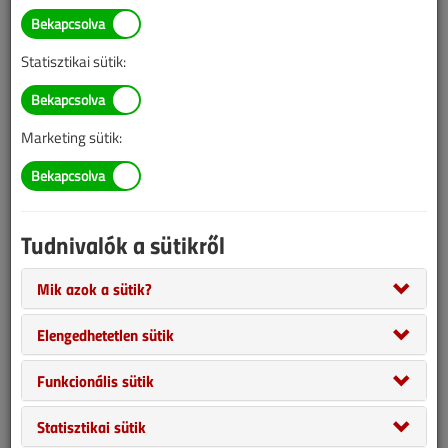
Statisztikai sütik:
Marketing sütik:
A nyomáspróba az épületgépészet egyik legfontosabb biztonsági
vizsgálata. Legyen akár vízhálózat, fűtésrendszer, gázhálózat, a
nyomáspróba a legbiztosabb vizsgálata a szakszerű és
hibamentes csőhálózati munkavégzésnek.
Tudnivalók a sütikről
Mik azok a sütik?
Elengedhetetlen sütik
Funkcionális sütik
Statisztikai sütik