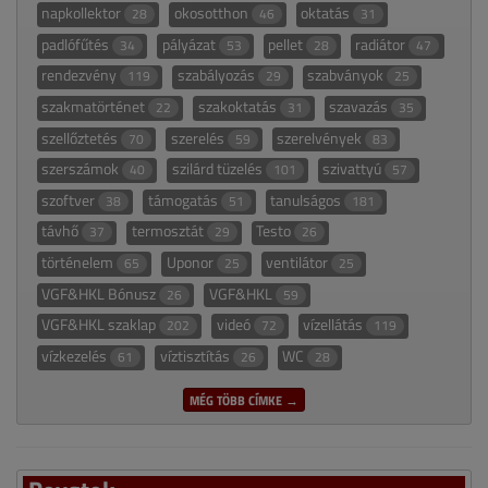
napkollektor
okosotthon
oktatás
28
46
31
padlófűtés
pályázat
pellet
radiátor
34
53
28
47
rendezvény
szabályozás
szabványok
119
29
25
szakmatörténet
szakoktatás
szavazás
22
31
35
szellőztetés
szerelés
szerelvények
70
59
83
szerszámok
szilárd tüzelés
szivattyú
40
101
57
szoftver
támogatás
tanulságos
38
51
181
távhő
termosztát
Testo
37
29
26
történelem
Uponor
ventilátor
65
25
25
VGF&HKL Bónusz
VGF&HKL
26
59
VGF&HKL szaklap
videó
vízellátás
202
72
119
vízkezelés
víztisztítás
WC
61
26
28
MÉG TÖBB CÍMKE →