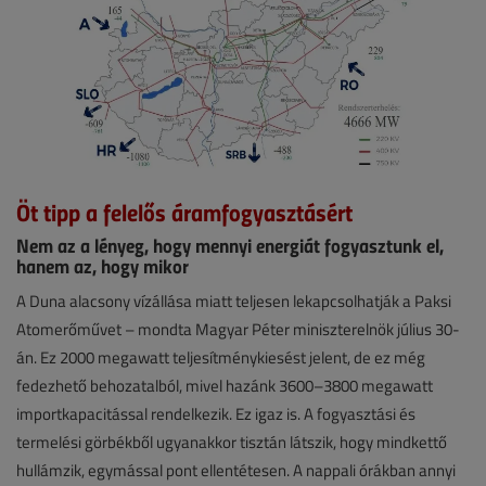
Öt tipp a felelős áramfogyasztásért
Nem az a lényeg, hogy mennyi energiát fogyasztunk el,
hanem az, hogy mikor
Hírek
A Duna alacsony vízállása miatt teljesen lekapcsolhatják a Paksi
Atomerőművet – mondta Magyar Péter miniszterelnök július 30-
2026.
án. Ez 2000 megawatt teljesítménykiesést jelent, de ez még
július
fedezhető behozatalból, mivel hazánk 3600–3800 megawatt
30.
importkapacitással rendelkezik. Ez igaz is. A fogyasztási és
|
termelési görbékből ugyanakkor tisztán látszik, hogy mindkettő
hullámzik, egymással pont ellentétesen. A nappali órákban annyi