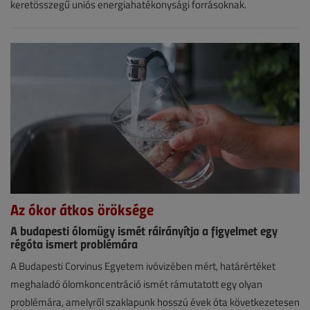
VGF&HKL
keretösszegű uniós energiahatékonysági forrásoknak.
online
Az ókor átkos öröksége
A budapesti ólomügy ismét ráirányítja a figyelmet egy
régóta ismert problémára
Hírek
A Budapesti Corvinus Egyetem ivóvizében mért, határértéket
meghaladó ólomkoncentráció ismét rámutatott egy olyan
2026.
problémára, amelyről szaklapunk hosszú évek óta következetesen