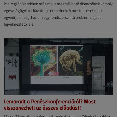
június
ír: a régi épületekben még ma is megtalálható ólomcsövek komoly
12.
egészségügyi kockázatot jelenthetnek. A mostani eset nem
|
egyedi jelenség, hanem egy rendszerszintű probléma újabb
figyelmeztető jele.
VGF&HKL
online
Lemaradt a Penészkonferenciáról? Most
visszanézheti az összes előadást!
Hírek
Május 27-én első alkalommal rendezte meg a VGF&HKL szaklap