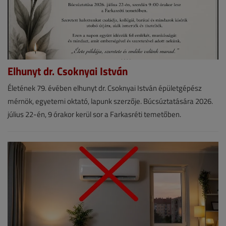
Elhunyt dr. Csoknyai István
Hírek
Életének 79. évében elhunyt dr. Csoknyai István épületgépész
mérnök, egyetemi oktató, lapunk szerzője. Búcsúztatására 2026.
2026.
július 22-én, 9 órakor kerül sor a Farkasréti temetőben.
június
26.
|
VGF&HKL
online