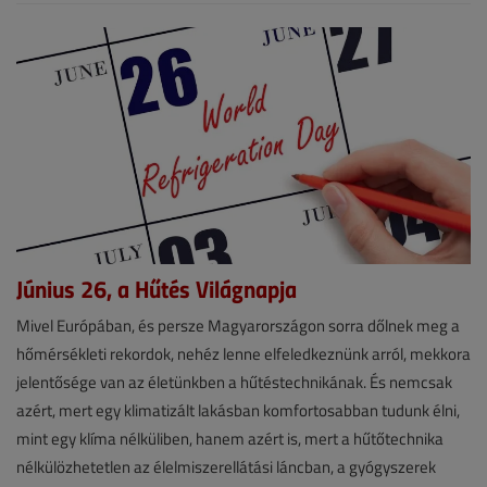
Június 26, a Hűtés Világnapja
Hírek
Mivel Európában, és persze Magyarországon sorra dőlnek meg a
hőmérsékleti rekordok, nehéz lenne elfeledkeznünk arról, mekkora
2026.
jelentősége van az életünkben a hűtéstechnikának. És nemcsak
június
azért, mert egy klimatizált lakásban komfortosabban tudunk élni,
26.
mint egy klíma nélküliben, hanem azért is, mert a hűtőtechnika
|
nélkülözhetetlen az élelmiszerellátási láncban, a gyógyszerek