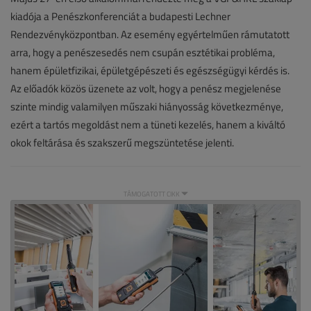
kiadója a Penészkonferenciát a budapesti Lechner
2026.
Rendezvényközpontban. Az esemény egyértelműen rámutatott
június
arra, hogy a penészesedés nem csupán esztétikai probléma,
4.
hanem épületfizikai, épületgépészeti és egészségügyi kérdés is.
|
Az előadók közös üzenete az volt, hogy a penész megjelenése
szinte mindig valamilyen műszaki hiányosság következménye,
VGF&HKL
ezért a tartós megoldást nem a tüneti kezelés, hanem a kiváltó
online
okok feltárása és szakszerű megszüntetése jelenti.
TÁMOGATOTT CIKK