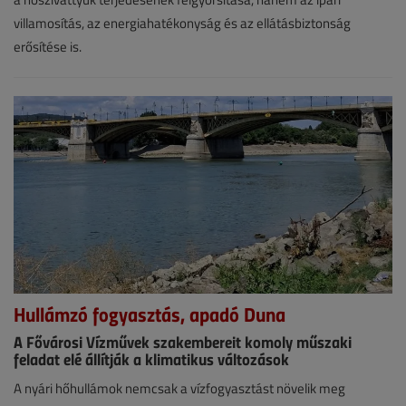
VGF&HKL
villamosítás, az energiahatékonyság és az ellátásbiztonság
online
erősítése is.
Hullámzó fogyasztás, apadó Duna
A Fővárosi Vízművek szakembereit komoly műszaki
feladat elé állítják a klimatikus változások
Hírek
A nyári hőhullámok nemcsak a vízfogyasztást növelik meg