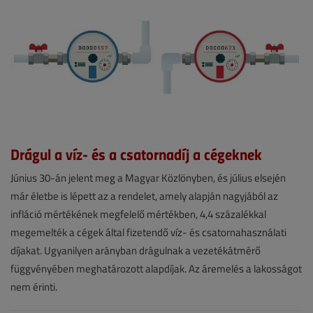
Drágul a víz- és a csatornadíj a cégeknek
Hírek
Június 30-án jelent meg a Magyar Közlönyben, és július elsején
már életbe is lépett az a rendelet, amely alapján nagyjából az
2026.
infláció mértékének megfelelő mértékben, 4,4 százalékkal
július
megemelték a cégek által fizetendő víz- és csatornahasználati
1.
díjakat. Ugyanilyen arányban drágulnak a vezetékátmérő
|
függvényében meghatározott alapdíjak. Az áremelés a lakosságot
nem érinti.
VGF&HKL