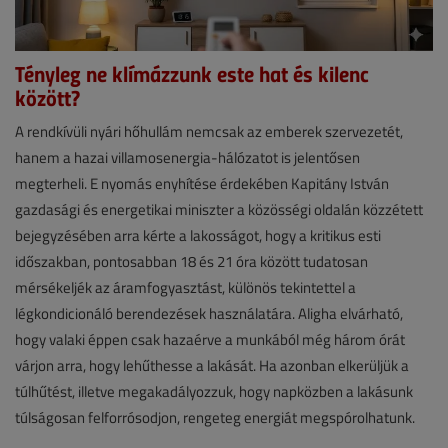
Tényleg ne klímázzunk este hat és kilenc
között?
Hírek
A rendkívüli nyári hőhullám nemcsak az emberek szervezetét,
hanem a hazai villamosenergia-hálózatot is jelentősen
2026.
megterheli. E nyomás enyhítése érdekében Kapitány István
június
gazdasági és energetikai miniszter a közösségi oldalán közzétett
26.
bejegyzésében arra kérte a lakosságot, hogy a kritikus esti
|
időszakban, pontosabban 18 és 21 óra között tudatosan
mérsékeljék az áramfogyasztást, különös tekintettel a
VGF&HKL
légkondicionáló berendezések használatára. Aligha elvárható,
online
hogy valaki éppen csak hazaérve a munkából még három órát
várjon arra, hogy lehűthesse a lakását. Ha azonban elkerüljük a
túlhűtést, illetve megakadályozzuk, hogy napközben a lakásunk
túlságosan felforrósodjon, rengeteg energiát megspórolhatunk.