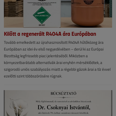
Kilőtt a regenerált R404A ára Európában
Hírek
Tovább emelkedett az újrahasznosított R404A hűtőközeg ára
Európában az idei év első negyedévében – derül ki az Európai
2026.
Bizottság legfrissebb piaci jelentéséből. Miközben a
július
környezetbarátabb alternatívák árai enyhén mérséklődtek, a
2.
szigorodó uniós szabályozás miatt a régebbi gázok árai a tíz évvel
|
ezelőtti szint többszörösére rúgnak.
VGF&HKL
online