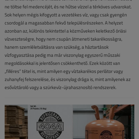
|
ne töltse fel medencéjét, és ne hűtse vízzel a térköves udvarokat.
Sok helyen mégis kifogyott a vezetékes víz, vagy csak gyengén
VGF&HKL
csordogál a magasabban fekvő településrészeken. A helyzet
online
azonban az, különös tekintettel a közműveken keletkező óriási
vízveszteségre, hogy nem csupán átmeneti takarékosságra,
hanem szemléletváltásra van szükség, a háztartások
vízfogyasztása pedig ma már viszonylag egyszerű műszaki
megoldásokkal is jelentősen csökkenthető. Ezek között van
„filléres” tétel is, mint amilyen egy víztakarékos perlátor vagy
zuhanyfej felszerelése, és viszonylag drága is, mint amilyenek az
esővíztároló vagy a szürkevíz-újrahasznosító rendszerek.