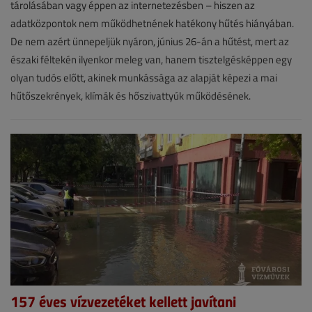
tárolásában vagy éppen az internetezésben – hiszen az
VGF&HKL
adatközpontok nem működhetnének hatékony hűtés hiányában.
online
De nem azért ünnepeljük nyáron, június 26-án a hűtést, mert az
északi féltekén ilyenkor meleg van, hanem tisztelgésképpen egy
olyan tudós előtt, akinek munkássága az alapját képezi a mai
hűtőszekrények, klímák és hőszivattyúk működésének.
157 éves vízvezetéket kellett javítani