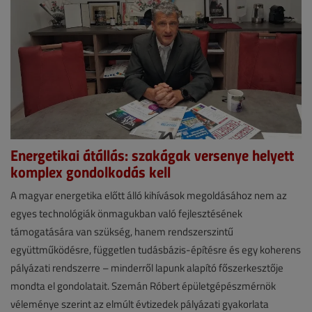
Energetikai átállás: szakágak versenye helyett
komplex gondolkodás kell
Hírek
A magyar energetika előtt álló kihívások megoldásához nem az
egyes technológiák önmagukban való fejlesztésének
2026.
támogatására van szükség, hanem rendszerszintű
július
együttműködésre, független tudásbázis-építésre és egy koherens
3.
pályázati rendszerre – minderről lapunk alapító főszerkesztője
|
mondta el gondolatait. Szemán Róbert épületgépészmérnök
véleménye szerint az elmúlt évtizedek pályázati gyakorlata