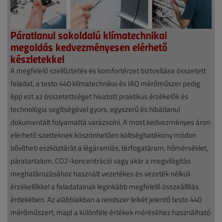
Páratlanul sokoldalú klímatechnikai
megoldás kedvezményesen elérhető
készletekkel
A megfelelő szellőztetés és komfortérzet biztosítása összetett
Hírek
feladat, a testo 440 klímatechnikai és IAQ mérőműszer pedig
épp ezt az összetettséget hivatott praktikus érzékelők és
2026.
technológia segítségével gyors, egyszerű és hibátlanul
június
dokumentált folyamattá varázsolni. A most kedvezményes áron
1.
elérhető szetteknek köszönhetően költséghatékony módon
|
bővítheti eszköztárát a légáramlás, térfogatáram, hőmérséklet,
páratartalom, CO2-koncentráció vagy akár a megvilágítás
támogatott
meghatározásához használt vezetékes és vezeték nélküli
cikk
érzékelőkkel a feladatainak leginkább megfelelő összeállítás
érdekében. Az alábbiakban a rendszer lelkét jelentő testo 440
mérőműszert, majd a különféle értékek méréséhez használható