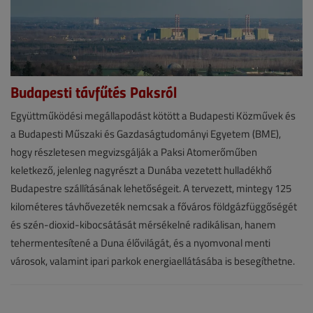
Budapesti távfűtés Paksról
Hírek
Együttműködési megállapodást kötött a Budapesti Közművek és
a Budapesti Műszaki és Gazdaságtudományi Egyetem (BME),
2026.
hogy részletesen megvizsgálják a Paksi Atomerőműben
július
keletkező, jelenleg nagyrészt a Dunába vezetett hulladékhő
2.
Budapestre szállításának lehetőségeit. A tervezett, mintegy 125
|
kilométeres távhővezeték nemcsak a főváros földgázfüggőségét
és szén-dioxid-kibocsátását mérsékelné radikálisan, hanem
VGF&HKL
tehermentesítené a Duna élővilágát, és a nyomvonal menti
online
városok, valamint ipari parkok energiaellátásába is besegíthetne.