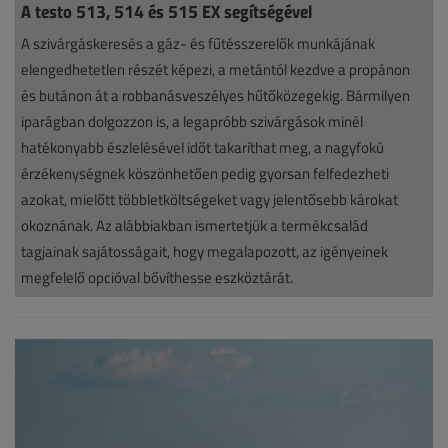
A testo 513, 514 és 515 EX segítségével
A szivárgáskeresés a gáz- és fűtésszerelők munkájának
Hírek
elengedhetetlen részét képezi, a metántól kezdve a propánon
és butánon át a robbanásveszélyes hűtőközegekig. Bármilyen
2026.
iparágban dolgozzon is, a legapróbb szivárgások minél
július
hatékonyabb észlelésével időt takaríthat meg, a nagyfokú
7.
érzékenységnek köszönhetően pedig gyorsan felfedezheti
|
azokat, mielőtt többletköltségeket vagy jelentősebb károkat
okoznának. Az alábbiakban ismertetjük a termékcsalád
támogatott
tagjainak sajátosságait, hogy megalapozott, az igényeinek
cikk
megfelelő opcióval bővíthesse eszköztárát.