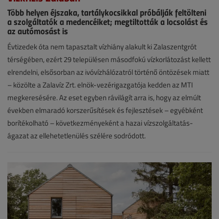
Több helyen éjszaka, tartálykocsikkal próbálják feltölteni
a szolgáltatók a medencéiket; megtiltották a locsolást és
az autómosást is
Hírek
Évtizedek óta nem tapasztalt vízhiány alakult ki Zalaszentgrót
térségében, ezért 29 településen másodfokú vízkorlátozást kellett
2026.
elrendelni, elsősorban az ivóvízhálózatról történő öntözések miatt
június
– közölte a Zalavíz Zrt. elnök-vezérigazgatója kedden az MTI
24.
megkeresésére. Az eset egyben rávilágít arra is, hogy az elmúlt
|
években elmaradó korszerűsítések és fejlesztések – egyébként
borítékolható – következményeként a hazai vízszolgáltatás-
VGF&HKL
ágazat az ellehetetlenülés szélére sodródott.
online