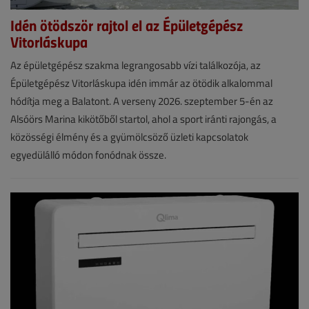
Idén ötödször rajtol el az Épületgépész
Vitorláskupa
Hírek
Az épületgépész szakma legrangosabb vízi találkozója, az
Épületgépész Vitorláskupa idén immár az ötödik alkalommal
2026.
hódítja meg a Balatont. A verseny 2026. szeptember 5-én az
július
Alsóörs Marina kikötőből startol, ahol a sport iránti rajongás, a
15.
közösségi élmény és a gyümölcsöző üzleti kapcsolatok
|
egyedülálló módon fonódnak össze.
VGF&HKL
online