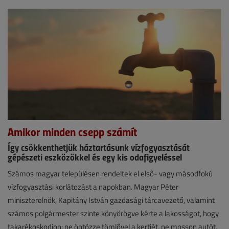
online
Amikor minden csepp számít
Így csökkenthetjük háztartásunk vízfogyasztását
gépészeti eszközökkel és egy kis odafigyeléssel
Hírek
Számos magyar településen rendeltek el első- vagy másodfokú
vízfogyasztási korlátozást a napokban. Magyar Péter
2026.
miniszterelnök, Kapitány István gazdasági tárcavezető, valamint
július
számos polgármester szinte könyörögve kérte a lakosságot, hogy
1.
takarékoskodjon: ne öntözze tömlővel a kertjét, ne mosson autót,