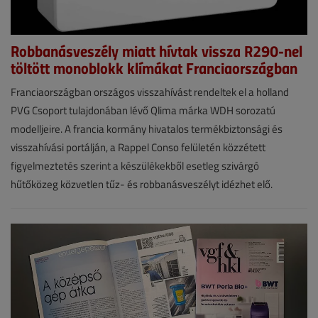
Robbanásveszély miatt hívtak vissza R290-nel
töltött monoblokk klímákat Franciaországban
Hírek
Franciaországban országos visszahívást rendeltek el a holland
PVG Csoport tulajdonában lévő Qlima márka WDH sorozatú
2026.
modelljeire. A francia kormány hivatalos termékbiztonsági és
július
visszahívási portálján, a Rappel Conso felületén közzétett
15.
figyelmeztetés szerint a készülékekből esetleg szivárgó
|
hűtőközeg közvetlen tűz- és robbanásveszélyt idézhet elő.
VGF&HKL
online