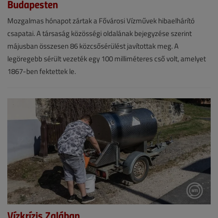
Budapesten
Hírek
Mozgalmas hónapot zártak a Fővárosi Vízművek hibaelhárító
csapatai. A társaság közösségi oldalának bejegyzése szerint
2026.
májusban összesen 86 közcsősérülést javítottak meg. A
június
legöregebb sérült vezeték egy 100 milliméteres cső volt, amelyet
18.
1867-ben fektettek le.
|
VGF&HKL
online
Vízkrízis Zalában