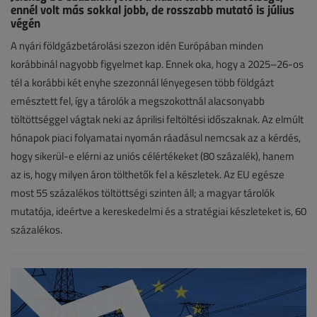
ennél volt más sokkal jobb, de rosszabb mutató is július
végén
Hírek
A nyári földgázbetárolási szezon idén Európában minden
korábbinál nagyobb figyelmet kap. Ennek oka, hogy a 2025–26-os
2026.
tél a korábbi két enyhe szezonnál lényegesen több földgázt
július
emésztett fel, így a tárolók a megszokottnál alacsonyabb
28.
töltöttséggel vágtak neki az áprilisi feltöltési időszaknak. Az elmúlt
|
hónapok piaci folyamatai nyomán ráadásul nemcsak az a kérdés,
hogy sikerül-e elérni az uniós célértékeket (80 százalék), hanem
VGF&HKL
az is, hogy milyen áron tölthetők fel a készletek. Az EU egésze
online
most 55 százalékos töltöttségi szinten áll; a magyar tárolók
mutatója, ideértve a kereskedelmi és a stratégiai készleteket is, 60
százalékos.