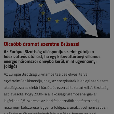
Olcsóbb áramot szeretne Brüsszel
Az Európai Bizottság álláspontja szerint gátolja a
hőszivattyús átállást, ha egy kilowattórányi villamos
energia háromszor annyiba kerül, mint ugyanannyi
földgáz
Hírek
Az Európai Bizottság új villamosítási cselekvési terve
egyértelműen kimondja, hogy az energiaárak jelenlegi szerkezete
2026.
akadályozza az elektrifikációt, és ezen változtatni kell. A Bizottság
július
azt javasolja, hogy 2030-ra a lakossági villamosenergia-ár
22.
legfeljebb 2,5-szerese, az ipari felhasználók esetében pedig
|
maximum kétszerese legyen a földgáz árának. A cél nem csupán
a hőszivattyúk terjedésének felgyorsítása, hanem az ipari