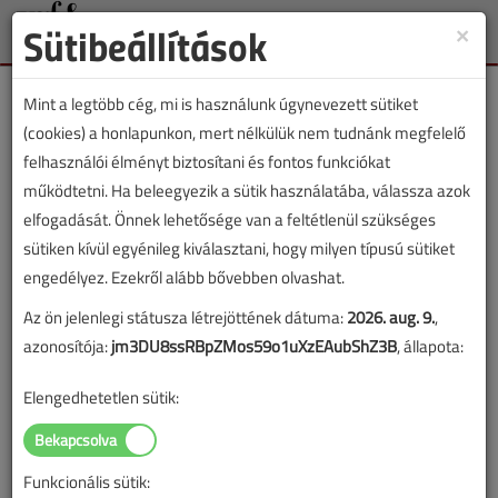
Sütibeállítások
×
Toggle
naviga
Mint a legtöbb cég, mi is használunk úgynevezett sütiket
(cookies) a honlapunkon, mert nélkülük nem tudnánk megfelelő
felhasználói élményt biztosítani és fontos funkciókat
működtetni. Ha beleegyezik a sütik használatába, válassza azok
elfogadását. Önnek lehetősége van a feltétlenül szükséges
sütiken kívül egyénileg kiválasztani, hogy milyen típusú sütiket
engedélyez. Ezekről alább bővebben olvashat.
Az ön jelenlegi státusza létrejöttének dátuma:
2026. aug. 9.
,
azonosítója:
jm3DU8ssRBpZMos59o1uXzEAubShZ3B
, állapota:
Elengedhetetlen sütik:
Amikor mindenki vétkes, abban senki sem
hibás?
Funkcionális sütik: