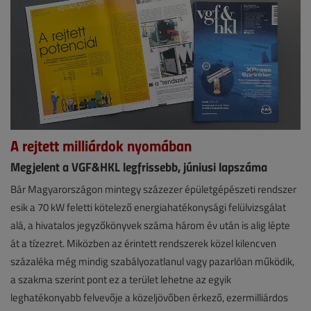
A rejtett milliárdok nyomában
Megjelent a VGF&HKL legfrissebb, júniusi lapszáma
Hírek
Bár Magyarországon mintegy százezer épületgépészeti rendszer
esik a 70 kW feletti kötelező energiahatékonysági felülvizsgálat
2026.
alá, a hivatalos jegyzőkönyvek száma három év után is alig lépte
június
át a tízezret. Miközben az érintett rendszerek közel kilencven
4.
százaléka még mindig szabályozatlanul vagy pazarlóan működik,
|
a szakma szerint pont ez a terület lehetne az egyik
leghatékonyabb felvevője a közeljövőben érkező, ezermilliárdos