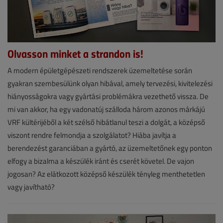
Olvasson minket a strandon is!
Hírek
A modern épületgépészeti rendszerek üzemeltetése során
gyakran szembesülünk olyan hibával, amely tervezési, kivitelezési
2026.
hiányosságokra vagy gyártási problémákra vezethető vissza. De
július
mi van akkor, ha egy vadonatúj szálloda három azonos márkájú
15.
VRF kültérijéből a két szélső hibátlanul teszi a dolgát, a középső
|
viszont rendre felmondja a szolgálatot? Hiába javítja a
berendezést garanciában a gyártó, az üzemeltetőnek egy ponton
VGF&HKL
elfogy a bizalma a készülék iránt és cserét követel. De vajon
online
jogosan? Az elátkozott középső készülék tényleg menthetetlen
vagy javítható?