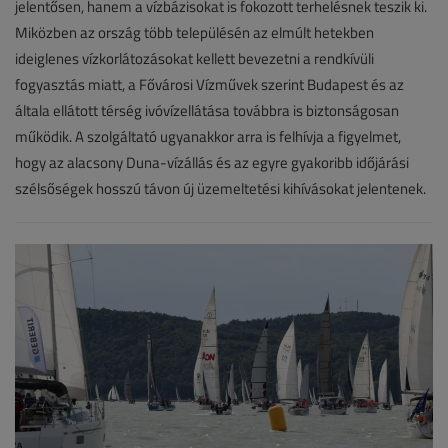
jelentősen, hanem a vízbázisokat is fokozott terhelésnek teszik ki.
2026.
Miközben az ország több településén az elmúlt hetekben
július
ideiglenes vízkorlátozásokat kellett bevezetni a rendkívüli
15.
fogyasztás miatt, a Fővárosi Vízművek szerint Budapest és az
|
általa ellátott térség ivóvízellátása továbbra is biztonságosan
működik. A szolgáltató ugyanakkor arra is felhívja a figyelmet,
VGF&HKL
hogy az alacsony Duna-vízállás és az egyre gyakoribb időjárási
online
szélsőségek hosszú távon új üzemeltetési kihívásokat jelentenek.