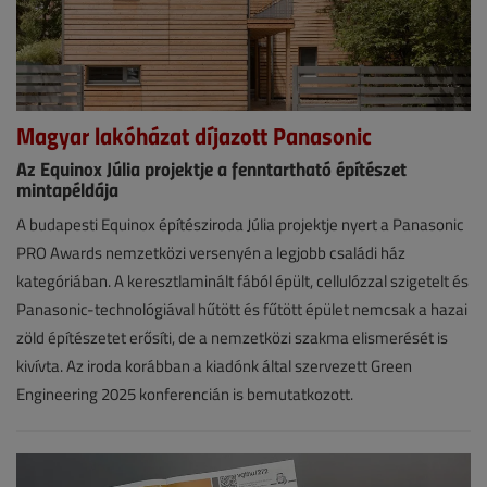
Magyar lakóházat díjazott Panasonic
Az Equinox Júlia projektje a fenntartható építészet
mintapéldája
Hírek
A budapesti Equinox építésziroda Júlia projektje nyert a Panasonic
PRO Awards nemzetközi versenyén a legjobb családi ház
2025.
kategóriában. A keresztlaminált fából épült, cellulózzal szigetelt és
október
Panasonic-technológiával hűtött és fűtött épület nemcsak a hazai
22.
zöld építészetet erősíti, de a nemzetközi szakma elismerését is
|
kivívta. Az iroda korábban a kiadónk által szervezett Green
Engineering 2025 konferencián is bemutatkozott.
VGF&HKL
online