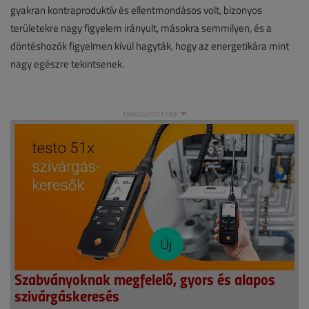
VGF&HKL
gyakran kontraproduktív és ellentmondásos volt, bizonyos
online
területekre nagy figyelem irányult, másokra semmilyen, és a
döntéshozók figyelmen kívül hagyták, hogy az energetikára mint
nagy egészre tekintsenek.
TÁMOGATOTT CIKK
Szabványoknak megfelelő, gyors és alapos
szivárgáskeresés