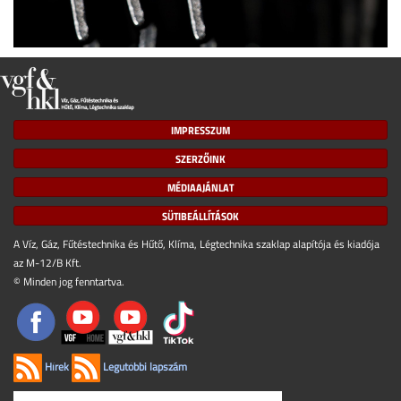
IMPRESSZUM
SZERZŐINK
MÉDIAAJÁNLAT
SÜTIBEÁLLÍTÁSOK
A Víz, Gáz, Fűtéstechnika és Hűtő, Klíma, Légtechnika szaklap alapítója és kiadója
az M-12/B Kft.
© Minden jog fenntartva.
Hírek
Legutóbbi lapszám