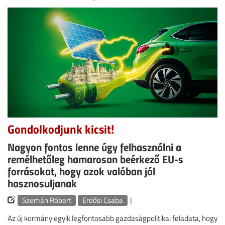
Gondolkodjunk kicsit!
Nagyon fontos lenne úgy felhasználni a
remélhetőleg hamarosan beérkező EU-s
forrásokat, hogy azok valóban jól
hasznosuljanak
Szemán Róbert
Erdősi Csaba
|
Az új kormány egyik legfontosabb gazdaságpolitikai feladata, hogy