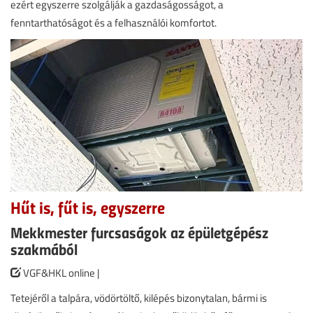
ezért egyszerre szolgálják a gazdaságosságot, a
fenntarthatóságot és a felhasználói komfortot.
Hűt is, fűt is, egyszerre
Mekkmester furcsaságok az épületgépész
szakmából
VGF&HKL online |
Tetejéről a talpára, vödörtöltő, kilépés bizonytalan, bármi is