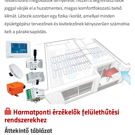
felülethűtési megoldások térnyerése, hiszen a végfelhasználók
joggal várják el a huzatmentes, magas komfortfokozatú belső
klímát. Létezik azonban egy fizika i korlát, amellyel minden
épületgépész tervezőnek és kivitelezőnek kényszerűen számolnia
kell: a párakicsapódás.
Harmatponti érzékelők felülethűtési
rendszerekhez
Áttekintő táblázat