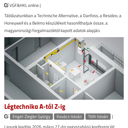
VGF&HKL online |
Táblázatunkban a Technische Alternative, a Danfoss, a Resideo, a
Honeywell és a Belimo készülékeit hasonlíthatjuk össze, a
magyarországi forgalmazóktól kapott adatok alapján.
Légtechnika A-tól Z-ig
Engel-Ziegler György
Kovács István
Tóth István
|
Lapunk kiadója 2026. május 27-én nagyszabású konferenciát