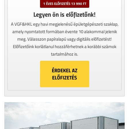
1 ÉVES ELŐFIZETÉS 13 990 FT
Legyen ön is előfizetőnk!
A VGF&HKL egy havi megjelenésű épületgépészeti szaklap,
amely nyomtatott formában évente 10 alakommal jelenik
meg. Válasszon papíralapú vagy digitális előfizetést!
Előfizetőink korlátlanul hozzáférhetnek a korábbi számok
tartalmához is.
ÉRDEKEL AZ
ELŐFIZETÉS