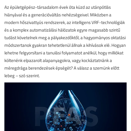
Az épületgépész-társadalom évek óta küzd az utánpótlás
hiányával és a generációváltás nehézségeivel. Miközben a
modern hőszivattyús rendszerek, az intelligens VRF-technológiák
és a komplex automatizálási hálózatok egyre magasabb szintű
tudást követelnek meg a pályakezdőktől, a hagyományos oktatási
módszertanok gyakran tehetetlenül állnak a kihívások elé. Hogyan
lehetne felgyorsítani a tanulási folyamatot anélkül, hogy milliókat
költenénk elpazarolt alapanyagokra, vagy kockáztatnánk a
méregdrága berendezések épségét? A válasz a szemünk előtt
lebeg – szó szerint.