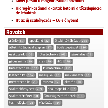
Mivel fűtsük a magyar családi házakat?
Hidrogénkazánnal akartak betörni a tőzsdepiacra,
de lebuktak
Itt az új szabályozás – C6 előnyben!
Rovatok
ajánló
appajánló
áttekintő táblázat
67
22
235
áttekintő táblázat alapján
épületgépészet
27
336
eszközeink
fűtéstechnika
gázellátás
105
466
73
gépészninja
hírek
HKL
10
70
478
hűtéstechnika
klímatechnika
153
217
légtechnika
megújulók
mekkmester
134
28
73
méréstechnika
mustra
oktatás
23
12
10
szakmakörnyezet
szakmapolitika
229
27
szakmatörténet
Tanulságos történetek
98
100
technológia
vízellátás
128
184