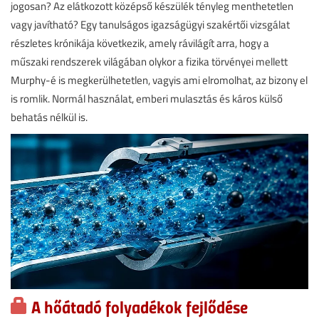
jogosan? Az elátkozott középső készülék tényleg menthetetlen
vagy javítható? Egy tanulságos igazságügyi szakértői vizsgálat
részletes krónikája következik, amely rávilágít arra, hogy a
műszaki rendszerek világában olykor a fizika törvényei mellett
Murphy-é is megkerülhetetlen, vagyis ami elromolhat, az bizony el
is romlik. Normál használat, emberi mulasztás és káros külső
behatás nélkül is.
A hőátadó folyadékok fejlődése