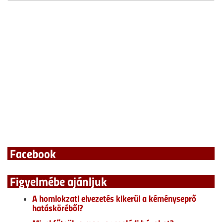
Facebook
Figyelmébe ajánljuk
A homlokzati elvezetés kikerül a kéményseprő
hatásköréből?