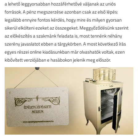
a lehető leggyorsabban hozzáférhetővé váljanak az uniós
források. A pénz megszerzése azonban csak az első lépés:
legalább ennyire fontos kérdés, hogy mire és milyen gyorsan
sikerül elkölteni ezeket az összegeket. Meggyőződésünk szerint
az előkészítés a szakmánk feladata is, most tennénk néhány
szerény javaslatot ebben a tárgykörben. A most következő írás
egyes részei online kiadásunkban már olvashatók voltak, ezen
kibővített verziójában e hasábokon jelenik meg először.