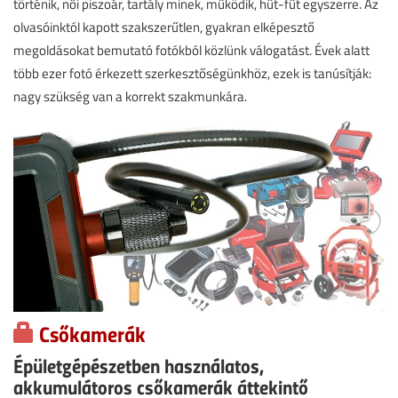
történik, női piszoár, tartály minek, működik, hűt-fűt egyszerre. Az
olvasóinktól kapott szakszerűtlen, gyakran elképesztő
megoldásokat bemutató fotókból közlünk válogatást. Évek alatt
több ezer fotó érkezett szerkesztőségünkhöz, ezek is tanúsítják:
nagy szükség van a korrekt szakmunkára.
Csőkamerák
Épületgépészetben használatos,
akkumulátoros csőkamerák áttekintő