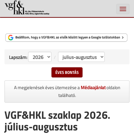
Toggle
naviga
Lapszám:
ÉVES BONTÁS
A megjelenések éves ütemezése a
Médiaajánlat
oldalon
található.
VGF&HKL szaklap 2026.
július-augusztus