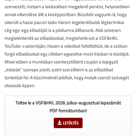
szervezett, melyen a lakásokban megjelenő penész, helyesebben
annak elkerülése állt a középpontban. Büszkék vagyunk rá, hogy
sikerült a hazai piacon talán három legjelentősebb légtechnikai
cég egy-egy előadóját is a pódiumra állítanunk. Akik szívesen
megtekintenék az előadásokat, megtehetik ezt a VGF&HKL
YouTube-csatornáján, hiszen a videókat feltöltöttük, de a szóban
forgó előadásokat egy cikkben egyesítve most írásban is közöljük.
Mivel ebben a munkában szerkesztőként csupán a lejegyző
„íródeák” szerepe jutott, ezért szerzőként is az előadókat
tüntettük fel. A közcímeknél jelöltük, hogy melyik szerző szövegét
olvassák éppen.
Töltse le a VGF&HKL 2026. július-augusztusi lapszámát
PDF formátumban!
LETÖLTÉS