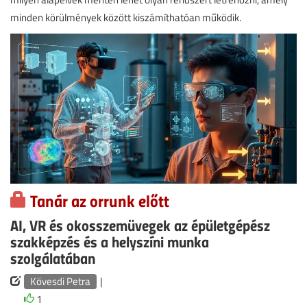
minden körülmények között kiszámíthatóan működik.
Tanár az orrunk előtt
AI, VR és okosszemüvegek az épületgépész
szakképzés és a helyszíni munka
szolgálatában
Kövesdi Petra
|
1