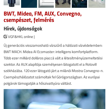
BWT, Midea, FM, AUX, Convegno,
csempészet, felmérés
Hírek, újdonságok
VGF&HKL online |
Új generációs visszamosható vízszűrő a hálózati vízvédelemben:
BWT MACH. Midea AI Ecomaster: intelligens komfortplatform.
Több ezer milliárd dolláros piaccá vált a létesítményüzemeltetési
szektor. Az AUX alapítója személyesen látogatott el a Rotovill
székházába. 120 ezer látogató járt a milánói Mostra Convegno-n.
Csempészhálózatot számoltak fel Görögországban. Az európai
polgárok támogatják a hőszivattyúra váltást.