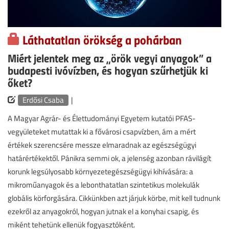
Láthatatlan örökség a pohárban
Miért jelentek meg az „örök vegyi anyagok” a
budapesti ivóvízben, és hogyan szűrhetjük ki
őket?
Erdősi Csaba
|
A Magyar Agrár- és Élettudományi Egyetem kutatói PFAS-
vegyületeket mutattak ki a fővárosi csapvízben, ám a mért
értékek szerencsére messze elmaradnak az egészségügyi
határértékektől. Pánikra semmi ok, a jelenség azonban rávilágít
korunk legsúlyosabb környezetegészségügyi kihívására: a
mikroműanyagok és a lebonthatatlan szintetikus molekulák
globális körforgására. Cikkünkben azt járjuk körbe, mit kell tudnunk
ezekről az anyagokról, hogyan jutnak el a konyhai csapig, és
miként tehetünk ellenük fogyasztóként.