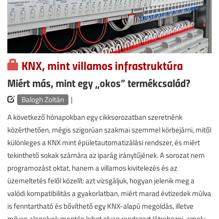
KNX, mint villamos infrastruktúra
Miért más, mint egy „okos” termékcsalád?
Balogh Zoltán
|
A következő hónapokban egy cikksorozatban szeretnénk
közérthetően, mégis szigorúan szakmai szemmel körbejárni, mitől
különleges a KNX mint épületautomatizálási rendszer, és miért
tekinthető sokak számára az iparág iránytűjének. A sorozat nem
programozást oktat, hanem a villamos kivitelezés és az
üzemeltetés felől közelít: azt vizsgáljuk, hogyan jelenik meg a
valódi kompatibilitás a gyakorlatban, miért marad évtizedek múlva
is fenntartható és bővíthető egy KNX-alapú megoldás, illetve
milyen alapelvek mentén lehet olyan rendszert létrehozni, amely