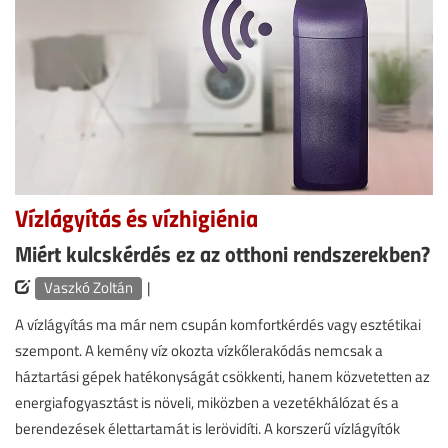
Vízlágyítás és vízhigiénia
Miért kulcskérdés ez az otthoni rendszerekben?
Vaszkó Zoltán
|
A vízlágyítás ma már nem csupán komfortkérdés vagy esztétikai
szempont. A kemény víz okozta vízkőlerakódás nemcsak a
háztartási gépek hatékonyságát csökkenti, hanem közvetetten az
energiafogyasztást is növeli, miközben a vezetékhálózat és a
berendezések élettartamát is lerövidíti. A korszerű vízlágyítók