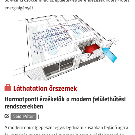
energiaigényét.
Láthatatlan őrszemek
Harmatponti érzékelők a modern felülethűtési
rendszerekben
Seidl Péter
|
A modern épületgépészet egyik legdinamikusabban fejlődő ága a