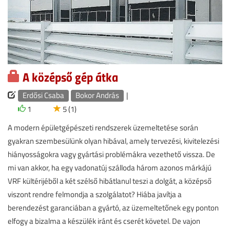
A középső gép átka
Erdősi Csaba
Bokor András
|
1
5 (1)
A modern épületgépészeti rendszerek üzemeltetése során
gyakran szembesülünk olyan hibával, amely tervezési, kivitelezési
hiányosságokra vagy gyártási problémákra vezethető vissza. De
mi van akkor, ha egy vadonatúj szálloda három azonos márkájú
VRF kültérijéből a két szélső hibátlanul teszi a dolgát, a középső
viszont rendre felmondja a szolgálatot? Hiába javítja a
berendezést garanciában a gyártó, az üzemeltetőnek egy ponton
elfogy a bizalma a készülék iránt és cserét követel. De vajon