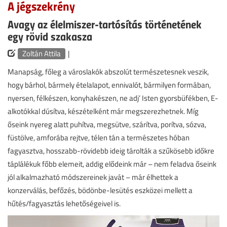
A jégszekrény
Avagy az élelmiszer-tartósítás történetének
egy rövid szakasza
Zoltán Attila
|
Manapság, főleg a városlakók abszolút természetesnek veszik,
hogy bárhol, bármely ételalapot, ennivalót, bármilyen formában,
nyersen, félkészen, konyhakészen, ne adj’ Isten gyorsbüfékben, E-
alkotókkal dúsítva, készételként már megszerezhetnek. Míg
őseink nyereg alatt puhítva, megsütve, szárítva, porítva, sózva,
füstölve, amforába rejtve, télen tán a természetes hóban
fagyasztva, hosszabb-rövidebb ideig tárolták a szűkösebb időkre
táplálékuk főbb elemeit, addig elődeink már – nem feladva őseink
jól alkalmazható módszereinek javát – már élhettek a
konzerválás, befőzés, bödönbe-lesütés eszközei mellett a
hűtés/fagyasztás lehetőségeivel is.