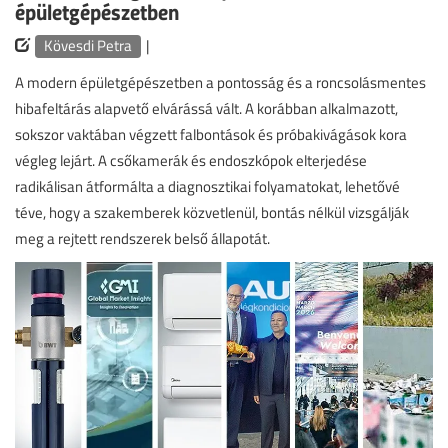
épületgépészetben
Kövesdi Petra
|
A modern épületgépészetben a pontosság és a roncsolásmentes
hibafeltárás alapvető elvárássá vált. A korábban alkalmazott,
sokszor vaktában végzett falbontások és próbakivágások kora
végleg lejárt. A csőkamerák és endoszkópok elterjedése
radikálisan átformálta a diagnosztikai folyamatokat, lehetővé
téve, hogy a szakemberek közvetlenül, bontás nélkül vizsgálják
meg a rejtett rendszerek belső állapotát.