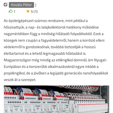
Kováts Péter
|
1
5 (1)
Az épületgépészet számos rendszere, mint például a
hőszivattyúk, a nap- és talajkollektorok hatékony működése
nagymértékben függ a minőségi hőátadó folyadékoktól. Ezek a
közegek nem csupán a fagyvédelemről, hanem a korrózió elleni
védelemről is gondoskodnak, továbbá biztosítják a hosszú
élettartamot és a lehető legmagasabb hőátadást is.
Magyarországon még mindig az etilénglikol dominál, ám Nyugat-
Európában és a korszerűbb alkalmazásoknál egyre inkább a
propilénglikol, de a jövőben a legújabb generációs nanofolyadékok
veszik át a szerepet.