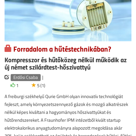
Forradalom a hűtéstechnikában?
Kompresszor és hűtőközeg nélkül működik az
új német szilárdtest-hőszivattyú
Erdősi Csaba
|
1
5 (1)
A freiburgi székhelyű Qurie GmbH olyan innovatív technológiát
fejleszt, amely környezetszennyező gázok és mozgó alkatrészek
nélkül képes kiváltani a hagyományos hőszivattyúkat és
hűtőrendszereket. A Fraunhofer IPM intézetből kivált startup
elektrokalorikus anyagtudományra alapozott megoldása akár
30%-kal is csökkentheti az épületek és berendezések hűtési-fűtési