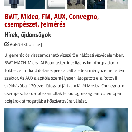
BWT, Midea, FM, AUX, Convegno,
csempészet, felmérés
Hírek, újdonságok
VGF&HKL online |
Új generációs visszamosható vízszűrő a hálózati vízvédelemben:
BWT MACH. Midea AI Ecomaster: intelligens komfortplatform.
Több ezer milliárd dolláros piaccá vált a létesítményüzemeltetési
szektor. Az AUX alapítója személyesen látogatott el a Rotovill
székházába. 120 ezer látogató járt a milánói Mostra Convegno-n.
Csempészhálózatot számoltak fel Görögországban. Az európai
polgárok támogatják a hőszivattyúra váltást.