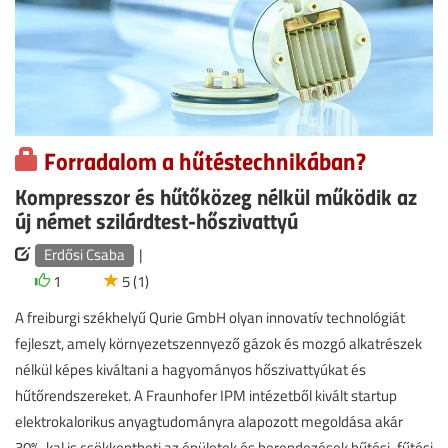
Forradalom a hűtéstechnikában?
Kompresszor és hűtőközeg nélkül működik az
új német szilárdtest-hőszivattyú
Erdősi Csaba
|
1
5 (1)
A freiburgi székhelyű Qurie GmbH olyan innovatív technológiát
fejleszt, amely környezetszennyező gázok és mozgó alkatrészek
nélkül képes kiváltani a hagyományos hőszivattyúkat és
hűtőrendszereket. A Fraunhofer IPM intézetből kivált startup
elektrokalorikus anyagtudományra alapozott megoldása akár
30%-kal is csökkentheti az épületek és berendezések hűtési-fűtési