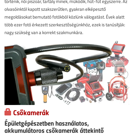
történik, női piszoár, tartály minek, működik, hűt-fűt egyszerre. Az
olvasóinktól kapott szakszerűtlen, gyakran elképesztő
megoldásokat bemutató fotókból közlünk válogatást. Évek alatt
több ezer fotó érkezett szerkesztőségünkhöz, ezek is tanúsítják:
nagy szükség van a korrekt szakmunkára.
Csőkamerák
Épületgépészetben használatos,
akkumulátoros csőkamerák áttekintő