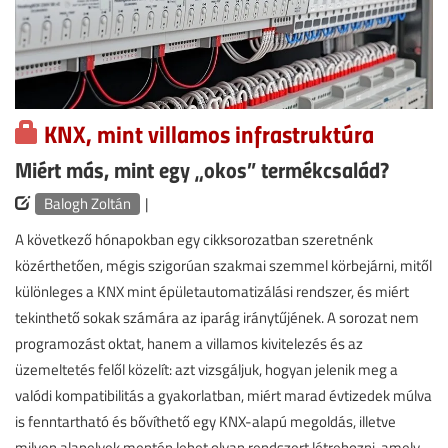
KNX, mint villamos infrastruktúra
Miért más, mint egy „okos” termékcsalád?
Balogh Zoltán
|
A következő hónapokban egy cikksorozatban szeretnénk
közérthetően, mégis szigorúan szakmai szemmel körbejárni, mitől
különleges a KNX mint épületautomatizálási rendszer, és miért
tekinthető sokak számára az iparág iránytűjének. A sorozat nem
programozást oktat, hanem a villamos kivitelezés és az
üzemeltetés felől közelít: azt vizsgáljuk, hogyan jelenik meg a
valódi kompatibilitás a gyakorlatban, miért marad évtizedek múlva
is fenntartható és bővíthető egy KNX-alapú megoldás, illetve
milyen alapelvek mentén lehet olyan rendszert létrehozni, amely