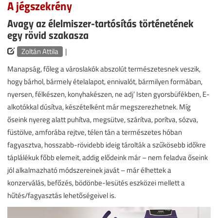
A jégszekrény
Avagy az élelmiszer-tartósítás történetének
egy rövid szakasza
Zoltán Attila
|
Manapság, főleg a városlakók abszolút természetesnek veszik,
hogy bárhol, bármely ételalapot, ennivalót, bármilyen formában,
nyersen, félkészen, konyhakészen, ne adj’ Isten gyorsbüfékben, E-
alkotókkal dúsítva, készételként már megszerezhetnek. Míg
őseink nyereg alatt puhítva, megsütve, szárítva, porítva, sózva,
füstölve, amforába rejtve, télen tán a természetes hóban
fagyasztva, hosszabb-rövidebb ideig tárolták a szűkösebb időkre
táplálékuk főbb elemeit, addig elődeink már – nem feladva őseink
jól alkalmazható módszereinek javát – már élhettek a
konzerválás, befőzés, bödönbe-lesütés eszközei mellett a
hűtés/fagyasztás lehetőségeivel is.