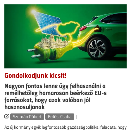
Gondolkodjunk kicsit!
Nagyon fontos lenne úgy felhasználni a
remélhetőleg hamarosan beérkező EU-s
forrásokat, hogy azok valóban jól
hasznosuljanak
Szemán Róbert
Erdősi Csaba
|
Az új kormány egyik legfontosabb gazdaságpolitikai feladata, hogy