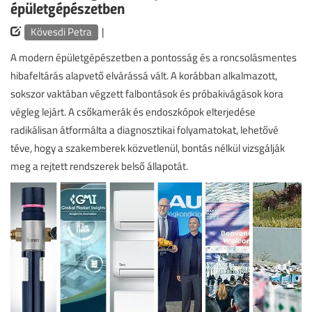
épületgépészetben
Kövesdi Petra
|
A modern épületgépészetben a pontosság és a roncsolásmentes
hibafeltárás alapvető elvárássá vált. A korábban alkalmazott,
sokszor vaktában végzett falbontások és próbakivágások kora
végleg lejárt. A csőkamerák és endoszkópok elterjedése
radikálisan átformálta a diagnosztikai folyamatokat, lehetővé
téve, hogy a szakemberek közvetlenül, bontás nélkül vizsgálják
meg a rejtett rendszerek belső állapotát.