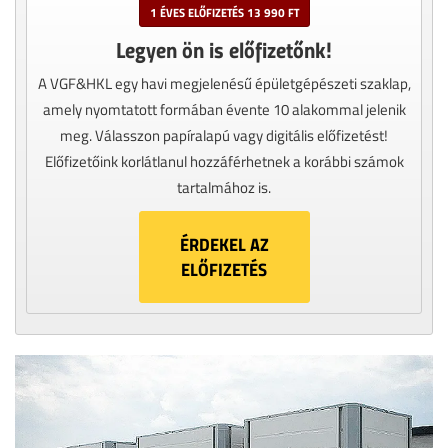
1 ÉVES ELŐFIZETÉS 13 990 FT
Legyen ön is előfizetőnk!
A VGF&HKL egy havi megjelenésű épületgépészeti szaklap,
amely nyomtatott formában évente 10 alakommal jelenik
meg. Válasszon papíralapú vagy digitális előfizetést!
Előfizetőink korlátlanul hozzáférhetnek a korábbi számok
tartalmához is.
ÉRDEKEL AZ
ELŐFIZETÉS