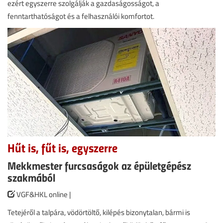
ezért egyszerre szolgálják a gazdaságosságot, a
fenntarthatóságot és a felhasználói komfortot.
Hűt is, fűt is, egyszerre
Mekkmester furcsaságok az épületgépész
szakmából
VGF&HKL online |
Tetejéről a talpára, vödörtöltő, kilépés bizonytalan, bármi is