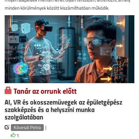
minden körülmények között kiszámíthatóan működik.
Tanár az orrunk előtt
AI, VR és okosszemüvegek az épületgépész
szakképzés és a helyszíni munka
szolgálatában
Kövesdi Petra
|
1