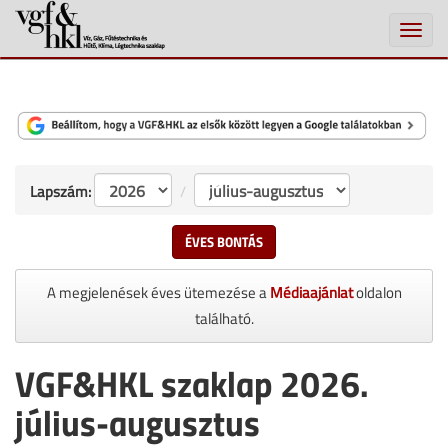
Toggle
naviga
Lapszám:
ÉVES BONTÁS
A megjelenések éves ütemezése a
Médiaajánlat
oldalon
található.
VGF&HKL szaklap 2026.
július-augusztus