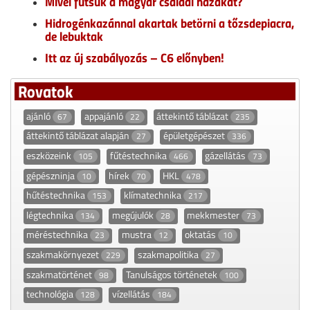
Mivel fűtsük a magyar családi házakat?
Hidrogénkazánnal akartak betörni a tőzsdepiacra,
de lebuktak
Itt az új szabályozás – C6 előnyben!
Rovatok
ajánló
appajánló
áttekintő táblázat
67
22
235
áttekintő táblázat alapján
épületgépészet
27
336
eszközeink
fűtéstechnika
gázellátás
105
466
73
gépészninja
hírek
HKL
10
70
478
hűtéstechnika
klímatechnika
153
217
légtechnika
megújulók
mekkmester
134
28
73
méréstechnika
mustra
oktatás
23
12
10
szakmakörnyezet
szakmapolitika
229
27
szakmatörténet
Tanulságos történetek
98
100
technológia
vízellátás
128
184