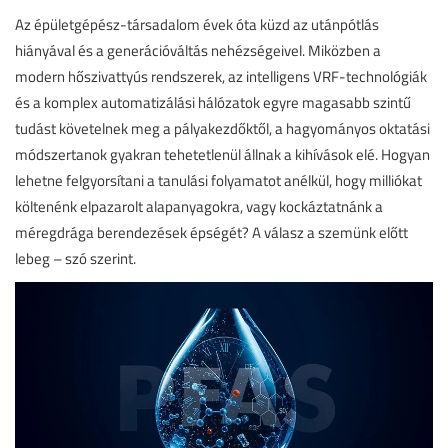
Az épületgépész-társadalom évek óta küzd az utánpótlás
hiányával és a generációváltás nehézségeivel. Miközben a
modern hőszivattyús rendszerek, az intelligens VRF-technológiák
és a komplex automatizálási hálózatok egyre magasabb szintű
tudást követelnek meg a pályakezdőktől, a hagyományos oktatási
módszertanok gyakran tehetetlenül állnak a kihívások elé. Hogyan
lehetne felgyorsítani a tanulási folyamatot anélkül, hogy milliókat
költenénk elpazarolt alapanyagokra, vagy kockáztatnánk a
méregdrága berendezések épségét? A válasz a szemünk előtt
lebeg – szó szerint.