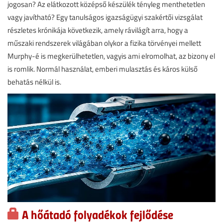
jogosan? Az elátkozott középső készülék tényleg menthetetlen
vagy javítható? Egy tanulságos igazságügyi szakértői vizsgálat
részletes krónikája következik, amely rávilágít arra, hogy a
műszaki rendszerek világában olykor a fizika törvényei mellett
Murphy-é is megkerülhetetlen, vagyis ami elromolhat, az bizony el
is romlik. Normál használat, emberi mulasztás és káros külső
behatás nélkül is.
A hőátadó folyadékok fejlődése