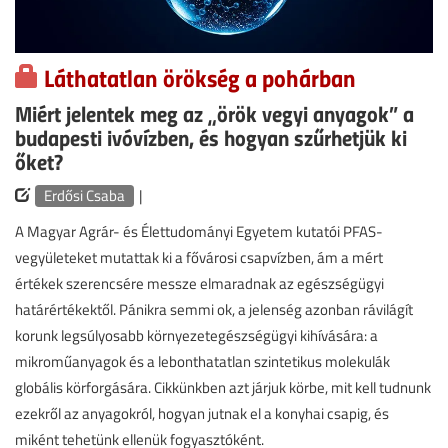
Láthatatlan örökség a pohárban
Miért jelentek meg az „örök vegyi anyagok” a
budapesti ivóvízben, és hogyan szűrhetjük ki
őket?
Erdősi Csaba
|
A Magyar Agrár- és Élettudományi Egyetem kutatói PFAS-
vegyületeket mutattak ki a fővárosi csapvízben, ám a mért
értékek szerencsére messze elmaradnak az egészségügyi
határértékektől. Pánikra semmi ok, a jelenség azonban rávilágít
korunk legsúlyosabb környezetegészségügyi kihívására: a
mikroműanyagok és a lebonthatatlan szintetikus molekulák
globális körforgására. Cikkünkben azt járjuk körbe, mit kell tudnunk
ezekről az anyagokról, hogyan jutnak el a konyhai csapig, és
miként tehetünk ellenük fogyasztóként.