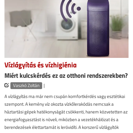
Vízlágyítás és vízhigiénia
Miért kulcskérdés ez az otthoni rendszerekben?
Vaszkó Zoltán
|
A vízlágyítás ma már nem csupán komfortkérdés vagy esztétikai
szempont. A kemény víz okozta vízkőlerakódás nemcsak a
háztartási gépek hatékonyságát csökkenti, hanem közvetetten az
energiafogyasztást is növeli, miközben a vezetékhálózat és a
berendezések élettartamát is lerövidíti. A korszerű vízlágyítók