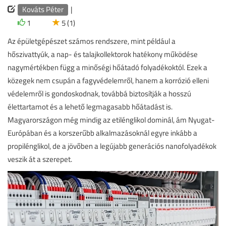
Kováts Péter
|
1
5 (1)
Az épületgépészet számos rendszere, mint például a
hőszivattyúk, a nap- és talajkollektorok hatékony működése
nagymértékben függ a minőségi hőátadó folyadékoktól. Ezek a
közegek nem csupán a fagyvédelemről, hanem a korrózió elleni
védelemről is gondoskodnak, továbbá biztosítják a hosszú
élettartamot és a lehető legmagasabb hőátadást is.
Magyarországon még mindig az etilénglikol dominál, ám Nyugat-
Európában és a korszerűbb alkalmazásoknál egyre inkább a
propilénglikol, de a jövőben a legújabb generációs nanofolyadékok
veszik át a szerepet.