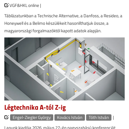
VGF&HKL online |
Táblázatunkban a Technische Alternative, a Danfoss, a Resideo, a
Honeywell és a Belimo készülékeit hasonlíthatjuk össze, a
magyarországi forgalmazóktól kapott adatok alapján.
Légtechnika A-tól Z-ig
Engel-Ziegler György
Kovács István
Tóth István
|
Lapunk kiadója 2026. május 27-én nagyszabású konferenciát