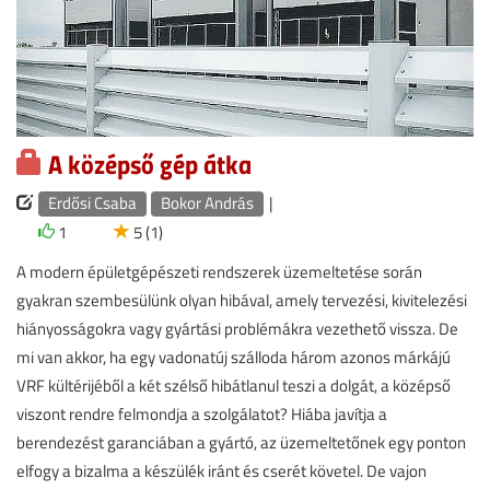
A középső gép átka
Erdősi Csaba
Bokor András
|
1
5 (1)
A modern épületgépészeti rendszerek üzemeltetése során
gyakran szembesülünk olyan hibával, amely tervezési, kivitelezési
hiányosságokra vagy gyártási problémákra vezethető vissza. De
mi van akkor, ha egy vadonatúj szálloda három azonos márkájú
VRF kültérijéből a két szélső hibátlanul teszi a dolgát, a középső
viszont rendre felmondja a szolgálatot? Hiába javítja a
berendezést garanciában a gyártó, az üzemeltetőnek egy ponton
elfogy a bizalma a készülék iránt és cserét követel. De vajon