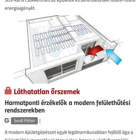
energiaigényét.
Láthatatlan őrszemek
Harmatponti érzékelők a modern felülethűtési
rendszerekben
Seidl Péter
|
A modern épületgépészet egyik legdinamikusabban fejlődő ága a