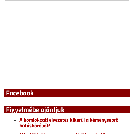
Facebook
Figyelmébe ajánljuk
A homlokzati elvezetés kikerül a kéményseprő
hatásköréből?