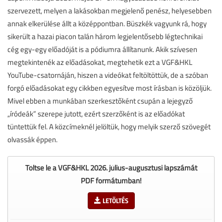
szervezett, melyen a lakásokban megjelenő penész, helyesebben
annak elkerülése állt a középpontban. Büszkék vagyunk rá, hogy
sikerült a hazai piacon talán három legjelentősebb légtechnikai
cég egy-egy előadóját is a pódiumra állítanunk. Akik szívesen
megtekintenék az előadásokat, megtehetik ezt a VGF&HKL
YouTube-csatornáján, hiszen a videókat feltöltöttük, de a szóban
forgó előadásokat egy cikkben egyesítve most írásban is közöljük.
Mivel ebben a munkában szerkesztőként csupán a lejegyző
„íródeák” szerepe jutott, ezért szerzőként is az előadókat
tüntettük fel. A közcímeknél jelöltük, hogy melyik szerző szövegét
olvassák éppen.
Töltse le a VGF&HKL 2026. július-augusztusi lapszámát
PDF formátumban!
LETÖLTÉS