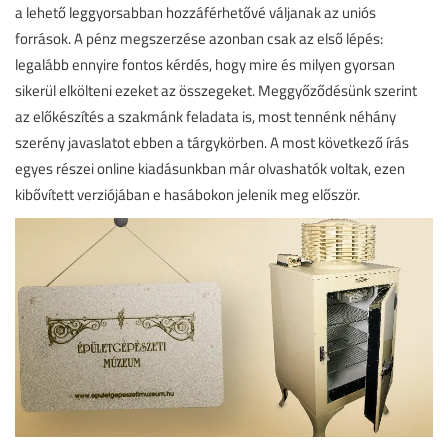
a lehető leggyorsabban hozzáférhetővé váljanak az uniós
források. A pénz megszerzése azonban csak az első lépés:
legalább ennyire fontos kérdés, hogy mire és milyen gyorsan
sikerül elkölteni ezeket az összegeket. Meggyőződésünk szerint
az előkészítés a szakmánk feladata is, most tennénk néhány
szerény javaslatot ebben a tárgykörben. A most következő írás
egyes részei online kiadásunkban már olvashatók voltak, ezen
kibővített verziójában e hasábokon jelenik meg először.