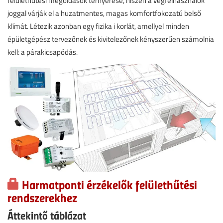
felülethűtési megoldások térnyerése, hiszen a végfelhasználók
joggal várják el a huzatmentes, magas komfortfokozatú belső
klímát. Létezik azonban egy fizika i korlát, amellyel minden
épületgépész tervezőnek és kivitelezőnek kényszerűen számolnia
kell: a párakicsapódás.
Harmatponti érzékelők felülethűtési
rendszerekhez
Áttekintő táblázat