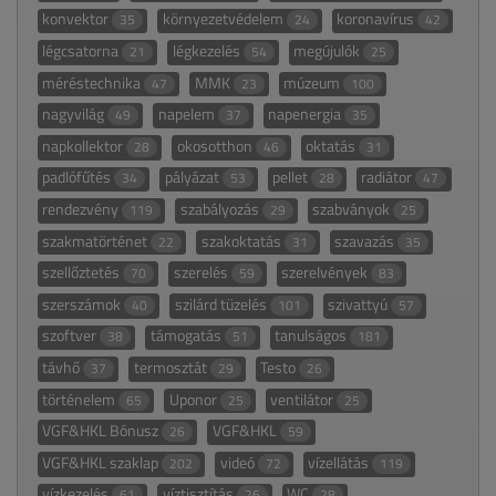
konvektor
környezetvédelem
koronavírus
35
24
42
légcsatorna
légkezelés
megújulók
21
54
25
méréstechnika
MMK
múzeum
47
23
100
nagyvilág
napelem
napenergia
49
37
35
napkollektor
okosotthon
oktatás
28
46
31
padlófűtés
pályázat
pellet
radiátor
34
53
28
47
rendezvény
szabályozás
szabványok
119
29
25
szakmatörténet
szakoktatás
szavazás
22
31
35
szellőztetés
szerelés
szerelvények
70
59
83
szerszámok
szilárd tüzelés
szivattyú
40
101
57
szoftver
támogatás
tanulságos
38
51
181
távhő
termosztát
Testo
37
29
26
történelem
Uponor
ventilátor
65
25
25
VGF&HKL Bónusz
VGF&HKL
26
59
VGF&HKL szaklap
videó
vízellátás
202
72
119
vízkezelés
víztisztítás
WC
61
26
28