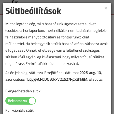
Sütibeállítások
×
Toggle
naviga
Mint a legtöbb cég, mi is használunk úgynevezett sütiket
(cookies) a honlapunkon, mert nélkülük nem tudnánk megfelelő
felhasználói élményt biztosítani és fontos funkciókat
működtetni. Ha beleegyezik a sütik használatába, válassza azok
Lessünk be a csőbe!
elfogadását. Önnek lehetősége van a feltétlenül szükséges
sütiken kívül egyénileg kiválasztani, hogy milyen típusú sütiket
2020. március 4. |
VGF&HKL Online |
2215 |
engedélyez. Ezekről alább bővebben olvashat.
Az ön jelenlegi státusza létrejöttének dátuma:
2026. aug. 10.
,
azonosítója:
rluqvjqvCPbDOBdxxVQx527Rpx3hk8M
, állapota:
Elengedhetetlen sütik:
Funkcionális sütik: