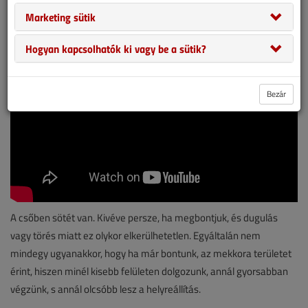
Marketing sütik
Hogyan kapcsolhatók ki vagy be a sütik?
Bezár
A csőben sötét van. Kivéve persze, ha megbontjuk, és dugulás
vagy törés miatt ez olykor elkerülhetetlen. Egyáltalán nem
mindegy ugyanakkor, hogy ha már bontunk, az mekkora területet
érint, hiszen minél kisebb felületen dolgozunk, annál gyorsabban
végzünk, s annál olcsóbb lesz a helyreállítás.