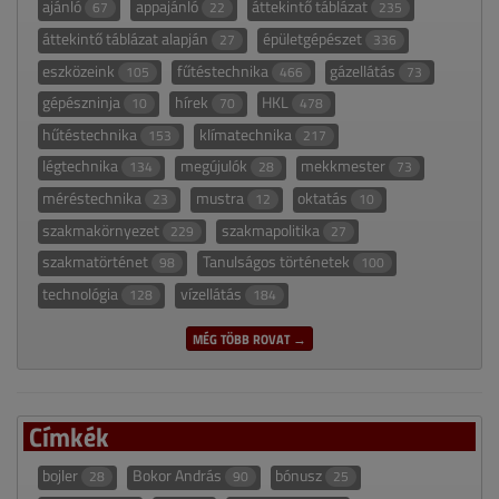
ajánló
appajánló
áttekintő táblázat
67
22
235
áttekintő táblázat alapján
épületgépészet
27
336
eszközeink
fűtéstechnika
gázellátás
105
466
73
gépészninja
hírek
HKL
10
70
478
hűtéstechnika
klímatechnika
153
217
légtechnika
megújulók
mekkmester
134
28
73
méréstechnika
mustra
oktatás
23
12
10
szakmakörnyezet
szakmapolitika
229
27
szakmatörténet
Tanulságos történetek
98
100
technológia
vízellátás
128
184
MÉG TÖBB ROVAT →
Címkék
bojler
Bokor András
bónusz
28
90
25