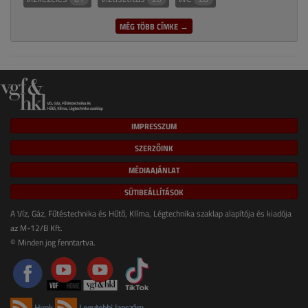
MÉG TÖBB CÍMKE →
IMPRESSZUM
SZERZŐINK
MÉDIAAJÁNLAT
SÜTIBEÁLLÍTÁSOK
A Víz, Gáz, Fűtéstechnika és Hűtő, Klíma, Légtechnika szaklap alapítója és kiadója
az M-12/B Kft.
© Minden jog fenntartva.
Hírek
Legutóbbi lapszám