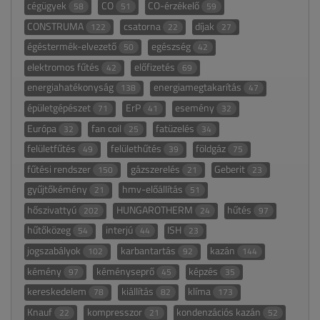
cégügyek
CO
CO-érzékelő
58
51
59
CONSTRUMA
csatorna
díjak
122
22
27
égéstermék-elvezető
egészség
50
42
elektromos fűtés
előfizetés
42
69
energiahatékonyság
energiamegtakarítás
138
47
épületgépészet
ErP
esemény
71
41
32
Európa
fan coil
fatüzelés
32
25
34
felületfűtés
felülethűtés
földgáz
49
39
75
fűtési rendszer
gázszerelés
Geberit
150
21
23
gyűjtőkémény
hmv-előállítás
21
51
hőszivattyú
HUNGAROTHERM
hűtés
202
24
97
hűtőközeg
interjú
ISH
54
44
23
jogszabályok
karbantartás
kazán
102
92
144
kémény
kéményseprő
képzés
97
45
35
kereskedelem
kiállítás
klíma
78
82
173
Knauf
kompresszor
kondenzációs kazán
22
21
52