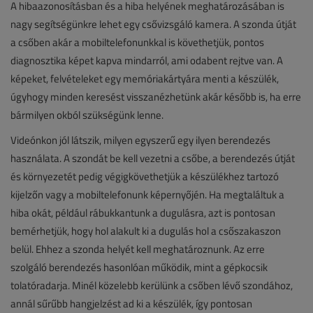
A hibaazonosításban és a hiba helyének meghatározásában is
nagy segítségünkre lehet egy csővizsgáló kamera. A szonda útját
a csőben akár a mobiltelefonunkkal is követhetjük, pontos
diagnosztika képet kapva mindarról, ami odabent rejtve van. A
képeket, felvételeket egy memóriakártyára menti a készülék,
úgyhogy minden keresést visszanézhetünk akár később is, ha erre
bármilyen okból szükségünk lenne.
Videónkon jól látszik, milyen egyszerű egy ilyen berendezés
használata. A szondát be kell vezetni a csőbe, a berendezés útját
és környezetét pedig végigkövethetjük a készülékhez tartozó
kijelzőn vagy a mobiltelefonunk képernyőjén. Ha megtaláltuk a
hiba okát, például rábukkantunk a dugulásra, azt is pontosan
bemérhetjük, hogy hol alakult ki a dugulás hol a csőszakaszon
belül. Ehhez a szonda helyét kell meghatároznunk. Az erre
szolgáló berendezés hasonlóan működik, mint a gépkocsik
tolatóradarja. Minél közelebb kerülünk a csőben lévő szondához,
annál sűrűbb hangjelzést ad ki a készülék, így pontosan