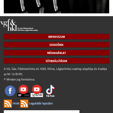
IMPRESSZUM
SZERZŐINK
MÉDIAAJÁNLAT
SÜTIBEÁLLÍTÁSOK
A Víz, Gáz, Fűtéstechnika és Hűtő, Klíma, Légtechnika szaklap alapítója és kiadója
az M-12/B Kft.
© Minden jog fenntartva.
Hírek
Legutóbbi lapszám