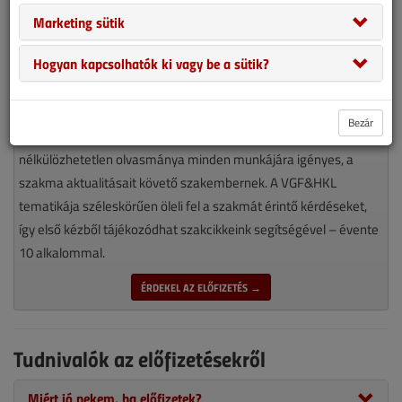
Marketing sütik
Hogyan kapcsolhatók ki vagy be a sütik?
Bezár
Magyarország piacvezető épületgépészeti szaklapja
nélkülözhetetlen olvasmánya minden munkájára igényes, a
szakma aktualitásait követő szakembernek. A VGF&HKL
tematikája széleskörűen öleli fel a szakmát érintő kérdéseket,
így első kézből tájékozódhat szakcikkeink segítségével – évente
10 alkalommal.
ÉRDEKEL AZ ELŐFIZETÉS →
Tudnivalók az előfizetésekről
Miért jó nekem, ha előfizetek?