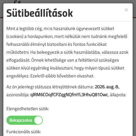
Sütibeállítások
×
Toggle
naviga
Mint a legtöbb cég, mi is használunk úgynevezett sütiket
(cookies) a honlapunkon, mert nélkülük nem tudnánk megfelelő
felhasználói élményt biztosítani és fontos funkciókat
működtetni. Ha beleegyezik a sütik használatába, válassza azok
VGF&HKL cikkvásárlás
elfogadását. Önnek lehetősége van a feltétlenül szükséges
sütiken kívül egyénileg kiválasztani, hogy milyen típusú sütiket
Ismét Budapesten a mustra című cikk
engedélyez. Ezekről alább bővebben olvashat.
vásárlása
Az ön jelenlegi státusza létrejöttének dátuma:
2026. aug. 8.
,
azonosítója:
qlRM6COojfCPZqgNQfmYL3HhuQ81Owc
, állapota:
A vásárlással korlátlan hozzáférést kap a cikkhez, ami a
sikeres online elektronikus fizetést követően azonnal
Elengedhetetlen sütik:
aktiválódik. A hozzáférése nem évül el.
A rendeléshez kérjük, lépjen be!
Funkcionális sütik:
Illetve, ha még nem tette meg, kérjük, regisztráljon!