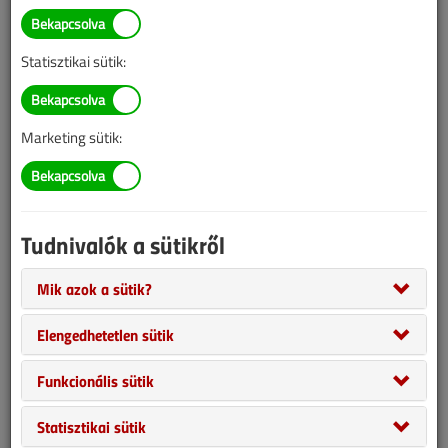
BELÉPÉS/REGISZTRÁCIÓ
Statisztikai sütik:
Tudnivalók az online cikkvásárlásról
Marketing sütik:
Van más mód ahhoz, hogy hozzáférjek egy cikkhez?
A megvásárolt cikket megkapom nyomtatott formában
is?
Tudnivalók a sütikről
Meddig érvényes a hozzáférés a megvásárolt cikkhez?
Mik azok a sütik?
Elengedhetetlen sütik
VGF&HKL előfizetés
Funkcionális sütik
Statisztikai sütik