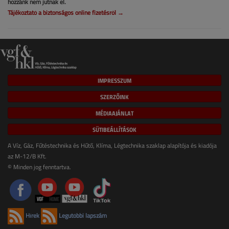
hozzánk nem jutnak el.
Tájékoztató a biztonságos online fizetésről →
IMPRESSZUM
SZERZŐINK
MÉDIAAJÁNLAT
SÜTIBEÁLLÍTÁSOK
A Víz, Gáz, Fűtéstechnika és Hűtő, Klíma, Légtechnika szaklap alapítója és kiadója
az M-12/B Kft.
© Minden jog fenntartva.
Hírek
Legutóbbi lapszám