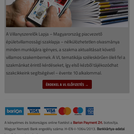
A Villanyszerelők Lapja – Magyarország piacvezető
épületvillamossági szaklapja – nélkülözhetetlen olvasmánya
minden munkájára igényes, a szakma aktualitásait követő
villamos szakembernek. A VL tematikája széleskörűen öleli fel a
szakmánkat érintő kérdéseket, így első kézből tájékozódhat
szakcikkeink segítségével – évente 10 alkalommal.
ÉRDEKEL A VL ELŐFIZETÉS →
A kényelmes és biztonságos online fizetést a
Barion Payment Zrt.
biztosítja.
Magyar Nemzeti Bank engedély száma: H-EN-I-1064/2013.
Bankkártya-adatai