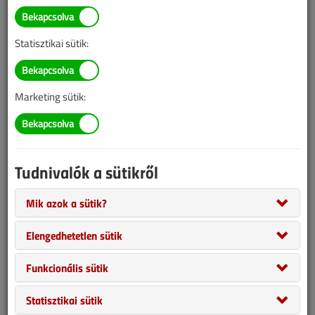
BELÉPÉS/REGISZTRÁCIÓ
Statisztikai sütik:
Tudnivalók az online cikkvásárlásról
Marketing sütik:
Van más mód ahhoz, hogy hozzáférjek egy cikkhez?
A megvásárolt cikket megkapom nyomtatott formában
is?
Tudnivalók a sütikről
Meddig érvényes a hozzáférés a megvásárolt cikkhez?
Mik azok a sütik?
Elengedhetetlen sütik
VGF&HKL előfizetés
Funkcionális sütik
Statisztikai sütik