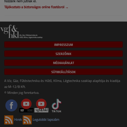
hozzánk nem jutnak el.
Tájékoztató a biztonságos online fizetésről →
IMPRESSZUM
SZERZŐINK
MÉDIAAJÁNLAT
SÜTIBEÁLLÍTÁSOK
A Víz, Gáz, Fűtéstechnika és Hűtő, Klíma, Légtechnika szaklap alapítója és kiadója
az M-12/B Kft.
© Minden jog fenntartva.
Hírek
Legutóbbi lapszám