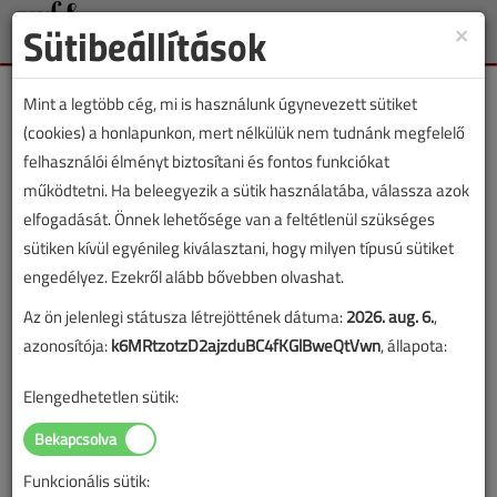
Sütibeállítások
×
Toggle
naviga
Mint a legtöbb cég, mi is használunk úgynevezett sütiket
(cookies) a honlapunkon, mert nélkülük nem tudnánk megfelelő
felhasználói élményt biztosítani és fontos funkciókat
működtetni. Ha beleegyezik a sütik használatába, válassza azok
VGF&HKL cikkvásárlás
elfogadását. Önnek lehetősége van a feltétlenül szükséges
sütiken kívül egyénileg kiválasztani, hogy milyen típusú sütiket
Mi a megoldás a gyűjtőkéményekre? című
engedélyez. Ezekről alább bővebben olvashat.
cikk vásárlása
Az ön jelenlegi státusza létrejöttének dátuma:
2026. aug. 6.
,
azonosítója:
k6MRtzotzD2ajzduBC4fKGlBweQtVwn
, állapota:
A vásárlással korlátlan hozzáférést kap a cikkhez, ami a
sikeres online elektronikus fizetést követően azonnal
Elengedhetetlen sütik:
aktiválódik. A hozzáférése nem évül el.
A rendeléshez kérjük, lépjen be!
Funkcionális sütik:
Illetve, ha még nem tette meg, kérjük, regisztráljon!