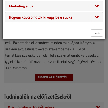
Marketing sütik
Hogyan kapcsolhatók ki vagy be a sütik?
Bezár
Magyarország piacvezető épületgépészeti szaklapja
nélkülözhetetlen olvasmánya minden munkájára igényes, a
szakma aktualitásait követő szakembernek. A VGF&HKL
tematikája széleskörűen öleli fel a szakmát érintő kérdéseket,
így első kézből tájékozódhat szakcikkeink segítségével – évente
10 alkalommal.
ÉRDEKEL AZ ELŐFIZETÉS →
Tudnivalók az előfizetésekről
Miért jó nekem, ha előfizetek?