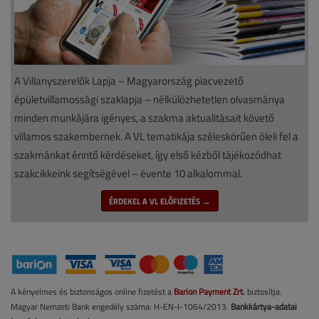
A Villanyszerelők Lapja – Magyarország piacvezető
épületvillamossági szaklapja – nélkülözhetetlen olvasmánya
minden munkájára igényes, a szakma aktualitásait követő
villamos szakembernek. A VL tematikája széleskörűen öleli fel a
szakmánkat érintő kérdéseket, így első kézből tájékozódhat
szakcikkeink segítségével – évente 10 alkalommal.
ÉRDEKEL A VL ELŐFIZETÉS →
A kényelmes és biztonságos online fizetést a
Barion Payment Zrt.
biztosítja.
Magyar Nemzeti Bank engedély száma: H-EN-I-1064/2013.
Bankkártya-adatai