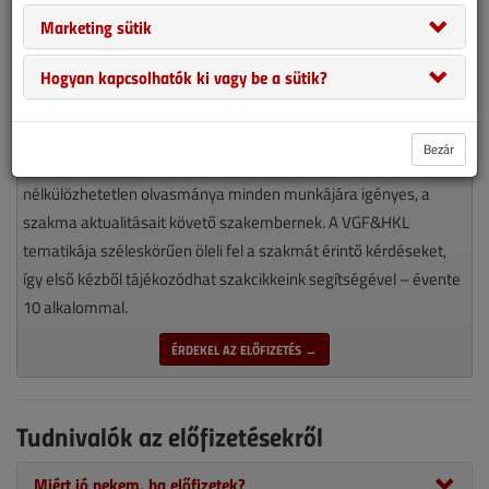
Marketing sütik
Hogyan kapcsolhatók ki vagy be a sütik?
Bezár
Magyarország piacvezető épületgépészeti szaklapja
nélkülözhetetlen olvasmánya minden munkájára igényes, a
szakma aktualitásait követő szakembernek. A VGF&HKL
tematikája széleskörűen öleli fel a szakmát érintő kérdéseket,
így első kézből tájékozódhat szakcikkeink segítségével – évente
10 alkalommal.
ÉRDEKEL AZ ELŐFIZETÉS →
Tudnivalók az előfizetésekről
Miért jó nekem, ha előfizetek?