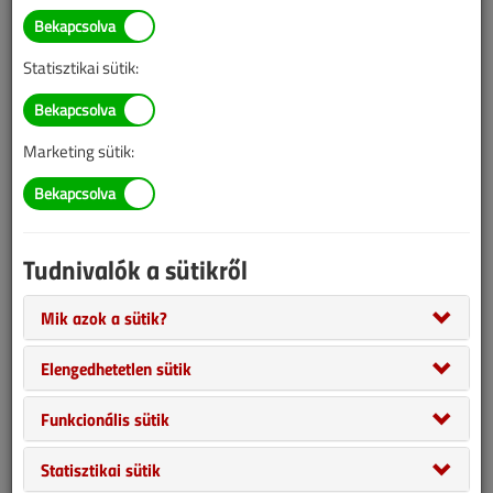
BELÉPÉS/REGISZTRÁCIÓ
Statisztikai sütik:
Tudnivalók az online cikkvásárlásról
Marketing sütik:
Van más mód ahhoz, hogy hozzáférjek egy cikkhez?
A megvásárolt cikket megkapom nyomtatott formában
is?
Tudnivalók a sütikről
Meddig érvényes a hozzáférés a megvásárolt cikkhez?
Mik azok a sütik?
Elengedhetetlen sütik
VGF&HKL előfizetés
Funkcionális sütik
Statisztikai sütik