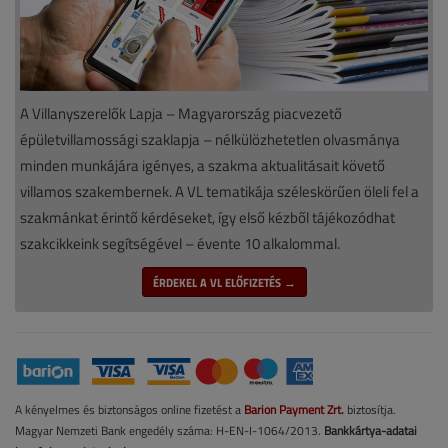
A Villanyszerelők Lapja – Magyarország piacvezető
épületvillamossági szaklapja – nélkülözhetetlen olvasmánya
minden munkájára igényes, a szakma aktualitásait követő
villamos szakembernek. A VL tematikája széleskörűen öleli fel a
szakmánkat érintő kérdéseket, így első kézből tájékozódhat
szakcikkeink segítségével – évente 10 alkalommal.
ÉRDEKEL A VL ELŐFIZETÉS →
A kényelmes és biztonságos online fizetést a
Barion Payment Zrt.
biztosítja.
Magyar Nemzeti Bank engedély száma: H-EN-I-1064/2013.
Bankkártya-adatai