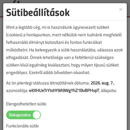
Sütibeállítások
×
Toggle
naviga
Mint a legtöbb cég, mi is használunk úgynevezett sütiket
(cookies) a honlapunkon, mert nélkülük nem tudnánk megfelelő
felhasználói élményt biztosítani és fontos funkciókat
működtetni. Ha beleegyezik a sütik használatába, válassza azok
VGF&HKL cikkvásárlás
elfogadását. Önnek lehetősége van a feltétlenül szükséges
sütiken kívül egyénileg kiválasztani, hogy milyen típusú sütiket
A gázfogyasztó készülékek égéstermék-
engedélyez. Ezekről alább bővebben olvashat.
elvezetéséről című cikk vásárlása
Az ön jelenlegi státusza létrejöttének dátuma:
2026. aug. 7.
,
azonosítója:
eitXHUeTrYIohY9A9WgYhZ1BvBPHvpT
, állapota:
A vásárlással korlátlan hozzáférést kap a cikkhez, ami a
sikeres online elektronikus fizetést követően azonnal
Elengedhetetlen sütik:
aktiválódik. A hozzáférése nem évül el.
A rendeléshez kérjük, lépjen be!
Funkcionális sütik:
Illetve, ha még nem tette meg, kérjük, regisztráljon!