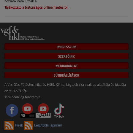
hozzánk nem jutnak el.
Tájékoztató a biztonságos online fizetésről →
IMPRESSZUM
SZERZŐINK
MÉDIAAJÁNLAT
SÜTIBEÁLLÍTÁSOK
A Víz, Gáz, Fűtéstechnika és Hűtő, Klíma, Légtechnika szaklap alapítója és kiadója
az M-12/B Kft.
© Minden jog fenntartva.
Hírek
Legutóbbi lapszám