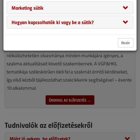
Marketing sütik
Hogyan kapcsolhatók ki vagy be a sütik?
Bezár
Magyarország piacvezető épületgépészeti szaklapja
nélkülözhetetlen olvasmánya minden munkájára igényes, a
szakma aktualitásait követő szakembernek. A VGF&HKL
tematikája széleskörűen öleli fel a szakmát érintő kérdéseket,
így első kézből tájékozódhat szakcikkeink segítségével – évente
10 alkalommal.
ÉRDEKEL AZ ELŐFIZETÉS →
Tudnivalók az előfizetésekről
Miért jó nekem, ha előfizetek?