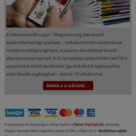
A Villanyszerelők Lapja – Magyarország piacvezető
épületvillamossági szaklapja – nélkülözhetetlen olvasmánya
minden munkájára igényes, a szakma aktualitásait követő
villamos szakembernek. A VL tematikája széleskörűen öleli fel a
szakmánkat érintő kérdéseket, így első kézből tájékozódhat
szakcikkeink segítségével – évente 10 alkalommal.
ÉRDEKEL A VL ELŐFIZETÉS →
A kényelmes és biztonságos online fizetést a
Barion Payment Zrt.
biztosítja.
Magyar Nemzeti Bank engedély száma: H-EN-I-1064/2013.
Bankkártya-adatai