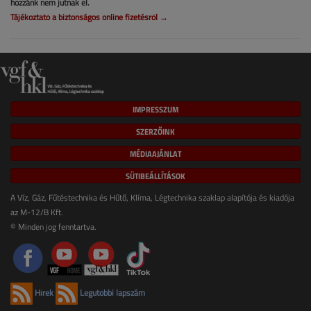
hozzánk nem jutnak el.
Tájékoztató a biztonságos online fizetésről →
IMPRESSZUM
SZERZŐINK
MÉDIAAJÁNLAT
SÜTIBEÁLLÍTÁSOK
A Víz, Gáz, Fűtéstechnika és Hűtő, Klíma, Légtechnika szaklap alapítója és kiadója
az M-12/B Kft.
© Minden jog fenntartva.
Hírek
Legutóbbi lapszám