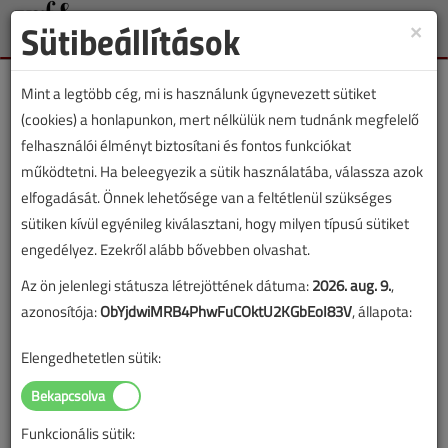
Sütibeállítások
×
Toggle
naviga
Mint a legtöbb cég, mi is használunk úgynevezett sütiket
(cookies) a honlapunkon, mert nélkülük nem tudnánk megfelelő
felhasználói élményt biztosítani és fontos funkciókat
működtetni. Ha beleegyezik a sütik használatába, válassza azok
VGF&HKL cikkvásárlás
elfogadását. Önnek lehetősége van a feltétlenül szükséges
sütiken kívül egyénileg kiválasztani, hogy milyen típusú sütiket
24 kW-os kombi kondenzációs kazánok
engedélyez. Ezekről alább bővebben olvashat.
című cikk vásárlása
Az ön jelenlegi státusza létrejöttének dátuma:
2026. aug. 9.
,
azonosítója:
ObYjdwiMRB4PhwFuCOktU2KGbEoI83V
, állapota:
A vásárlással korlátlan hozzáférést kap a cikkhez, ami a
sikeres online elektronikus fizetést követően azonnal
Elengedhetetlen sütik:
aktiválódik. A hozzáférése nem évül el.
A rendeléshez kérjük, lépjen be!
Funkcionális sütik:
Illetve, ha még nem tette meg, kérjük, regisztráljon!