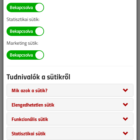
BELÉPÉS/REGISZTRÁCIÓ
Statisztikai sütik:
Tudnivalók az online cikkvásárlásról
Marketing sütik:
Van más mód ahhoz, hogy hozzáférjek egy cikkhez?
A megvásárolt cikket megkapom nyomtatott formában
is?
Tudnivalók a sütikről
Meddig érvényes a hozzáférés a megvásárolt cikkhez?
Mik azok a sütik?
Elengedhetetlen sütik
VGF&HKL előfizetés
Funkcionális sütik
Statisztikai sütik