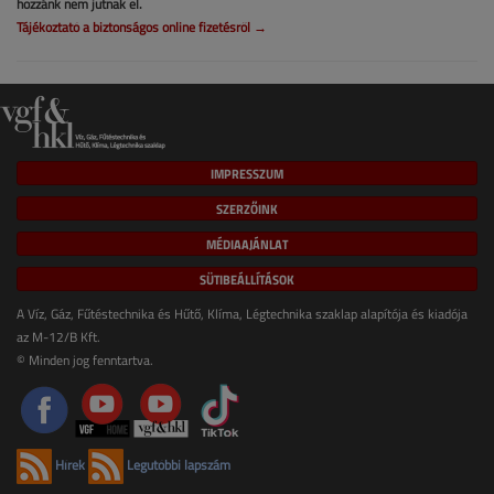
hozzánk nem jutnak el.
Tájékoztató a biztonságos online fizetésről →
IMPRESSZUM
SZERZŐINK
MÉDIAAJÁNLAT
SÜTIBEÁLLÍTÁSOK
A Víz, Gáz, Fűtéstechnika és Hűtő, Klíma, Légtechnika szaklap alapítója és kiadója
az M-12/B Kft.
© Minden jog fenntartva.
Hírek
Legutóbbi lapszám