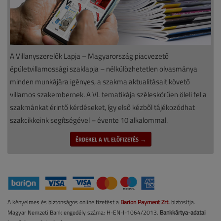
A Villanyszerelők Lapja – Magyarország piacvezető
épületvillamossági szaklapja – nélkülözhetetlen olvasmánya
minden munkájára igényes, a szakma aktualitásait követő
villamos szakembernek. A VL tematikája széleskörűen öleli fel a
szakmánkat érintő kérdéseket, így első kézből tájékozódhat
szakcikkeink segítségével – évente 10 alkalommal.
ÉRDEKEL A VL ELŐFIZETÉS →
A kényelmes és biztonságos online fizetést a
Barion Payment Zrt.
biztosítja.
Magyar Nemzeti Bank engedély száma: H-EN-I-1064/2013.
Bankkártya-adatai