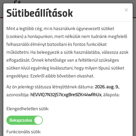
Sütibeállítások
×
Toggle
naviga
Mint a legtöbb cég, mi is használunk úgynevezett sütiket
(cookies) a honlapunkon, mert nélkülük nem tudnánk megfelelő
felhasználói élményt biztosítani és fontos funkciókat
működtetni. Ha beleegyezik a sütik használatába, válassza azok
VGF&HKL cikkvásárlás
elfogadását. Önnek lehetősége van a feltétlenül szükséges
sütiken kívül egyénileg kiválasztani, hogy milyen típusú sütiket
Fürdőszobák komplett felújítása című cikk
engedélyez. Ezekről alább bővebben olvashat.
vásárlása
Az ön jelenlegi státusza létrejöttének dátuma:
2026. aug. 9.
,
azonosítója:
hEVVlQ7N32jS7icxgBre9ZKr4IwRhUx
, állapota:
A vásárlással korlátlan hozzáférést kap a cikkhez, ami a
sikeres online elektronikus fizetést követően azonnal
Elengedhetetlen sütik:
aktiválódik. A hozzáférése nem évül el.
A rendeléshez kérjük, lépjen be!
Funkcionális sütik:
Illetve, ha még nem tette meg, kérjük, regisztráljon!