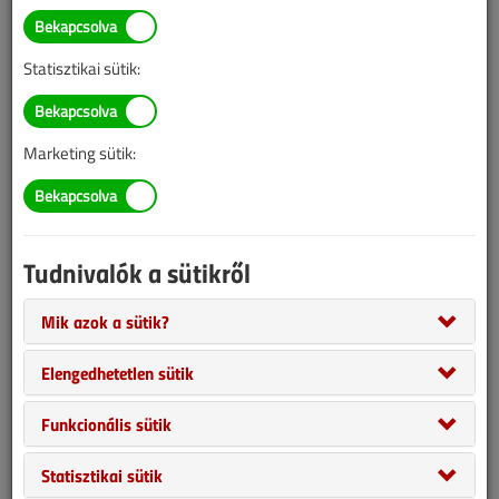
BELÉPÉS/REGISZTRÁCIÓ
Statisztikai sütik:
Tudnivalók az online cikkvásárlásról
Marketing sütik:
Van más mód ahhoz, hogy hozzáférjek egy cikkhez?
A megvásárolt cikket megkapom nyomtatott formában
is?
Tudnivalók a sütikről
Meddig érvényes a hozzáférés a megvásárolt cikkhez?
Mik azok a sütik?
Elengedhetetlen sütik
VGF&HKL előfizetés
Funkcionális sütik
Statisztikai sütik