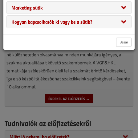
Marketing sütik
Hogyan kapcsolhatók ki vagy be a sütik?
Bezár
Magyarország piacvezető épületgépészeti szaklapja
nélkülözhetetlen olvasmánya minden munkájára igényes, a
szakma aktualitásait követő szakembernek. A VGF&HKL
tematikája széleskörűen öleli fel a szakmát érintő kérdéseket,
így első kézből tájékozódhat szakcikkeink segítségével – évente
10 alkalommal.
ÉRDEKEL AZ ELŐFIZETÉS →
Tudnivalók az előfizetésekről
Miért jó nekem, ha előfizetek?