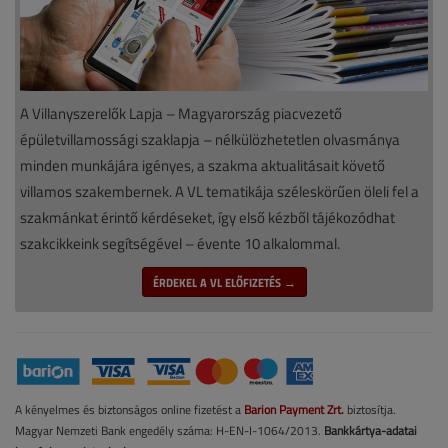
A Villanyszerelők Lapja – Magyarország piacvezető
épületvillamossági szaklapja – nélkülözhetetlen olvasmánya
minden munkájára igényes, a szakma aktualitásait követő
villamos szakembernek. A VL tematikája széleskörűen öleli fel a
szakmánkat érintő kérdéseket, így első kézből tájékozódhat
szakcikkeink segítségével – évente 10 alkalommal.
ÉRDEKEL A VL ELŐFIZETÉS →
A kényelmes és biztonságos online fizetést a
Barion Payment Zrt.
biztosítja.
Magyar Nemzeti Bank engedély száma: H-EN-I-1064/2013.
Bankkártya-adatai