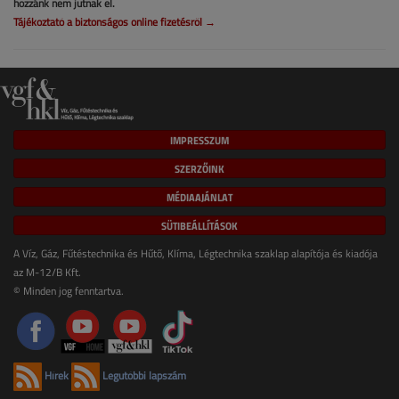
hozzánk nem jutnak el.
Tájékoztató a biztonságos online fizetésről →
IMPRESSZUM
SZERZŐINK
MÉDIAAJÁNLAT
SÜTIBEÁLLÍTÁSOK
A Víz, Gáz, Fűtéstechnika és Hűtő, Klíma, Légtechnika szaklap alapítója és kiadója
az M-12/B Kft.
© Minden jog fenntartva.
Hírek
Legutóbbi lapszám