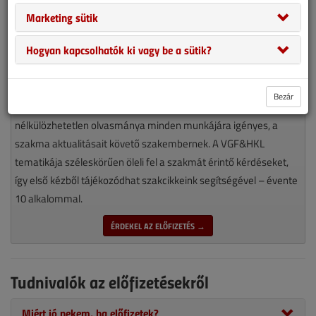
Marketing sütik
Hogyan kapcsolhatók ki vagy be a sütik?
Bezár
Magyarország piacvezető épületgépészeti szaklapja
nélkülözhetetlen olvasmánya minden munkájára igényes, a
szakma aktualitásait követő szakembernek. A VGF&HKL
tematikája széleskörűen öleli fel a szakmát érintő kérdéseket,
így első kézből tájékozódhat szakcikkeink segítségével – évente
10 alkalommal.
ÉRDEKEL AZ ELŐFIZETÉS →
Tudnivalók az előfizetésekről
Miért jó nekem, ha előfizetek?