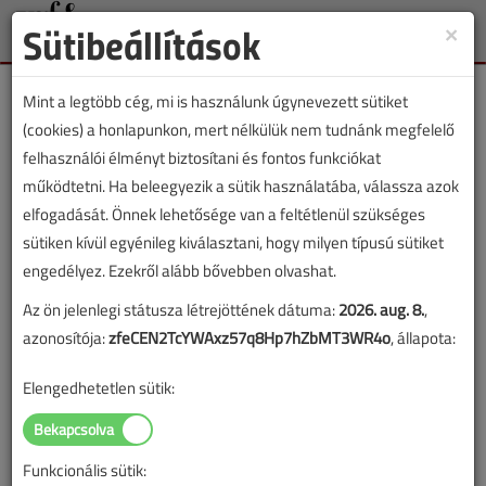
Sütibeállítások
×
Toggle
naviga
Mint a legtöbb cég, mi is használunk úgynevezett sütiket
(cookies) a honlapunkon, mert nélkülük nem tudnánk megfelelő
felhasználói élményt biztosítani és fontos funkciókat
működtetni. Ha beleegyezik a sütik használatába, válassza azok
VGF&HKL cikkvásárlás
elfogadását. Önnek lehetősége van a feltétlenül szükséges
sütiken kívül egyénileg kiválasztani, hogy milyen típusú sütiket
Energiamegtakarítás optimalizálással
engedélyez. Ezekről alább bővebben olvashat.
című cikk vásárlása
Az ön jelenlegi státusza létrejöttének dátuma:
2026. aug. 8.
,
azonosítója:
zfeCEN2TcYWAxz57q8Hp7hZbMT3WR4o
, állapota:
A vásárlással korlátlan hozzáférést kap a cikkhez, ami a
sikeres online elektronikus fizetést követően azonnal
Elengedhetetlen sütik:
aktiválódik. A hozzáférése nem évül el.
A rendeléshez kérjük, lépjen be!
Funkcionális sütik:
Illetve, ha még nem tette meg, kérjük, regisztráljon!