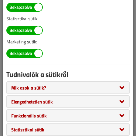
BELÉPÉS/REGISZTRÁCIÓ
Statisztikai sütik:
Tudnivalók az online cikkvásárlásról
Marketing sütik:
Van más mód ahhoz, hogy hozzáférjek egy cikkhez?
A megvásárolt cikket megkapom nyomtatott formában
is?
Tudnivalók a sütikről
Meddig érvényes a hozzáférés a megvásárolt cikkhez?
Mik azok a sütik?
Elengedhetetlen sütik
VGF&HKL előfizetés
Funkcionális sütik
Statisztikai sütik