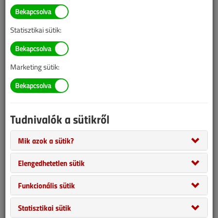
BELÉPÉS/REGISZTRÁCIÓ
Statisztikai sütik:
Tudnivalók az online cikkvásárlásról
Marketing sütik:
Van más mód ahhoz, hogy hozzáférjek egy cikkhez?
A megvásárolt cikket megkapom nyomtatott formában
is?
Tudnivalók a sütikről
Meddig érvényes a hozzáférés a megvásárolt cikkhez?
Mik azok a sütik?
Elengedhetetlen sütik
VGF&HKL előfizetés
Funkcionális sütik
Statisztikai sütik