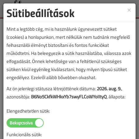
Sütibeállítások
×
Toggle
naviga
Mint a legtöbb cég, mi is használunk úgynevezett sütiket
(cookies) a honlapunkon, mert nélkülük nem tudnánk megfelelő
felhasználói élményt biztosítani és fontos funkciókat
működtetni. Ha beleegyezik a sütik használatába, válassza azok
VGF&HKL cikkvásárlás
elfogadását. Önnek lehetősége van a feltétlenül szükséges
sütiken kívül egyénileg kiválasztani, hogy milyen típusú sütiket
Biztonságosan és összhangban a
engedélyez. Ezekről alább bővebben olvashat.
környezettel című cikk vásárlása
Az ön jelenlegi státusza létrejöttének dátuma:
2026. aug. 9.
,
azonosítója:
B6No5CkfkWHkxYb7swyFLCoWYoIItyQ
, állapota:
A vásárlással korlátlan hozzáférést kap a cikkhez, ami a
sikeres online elektronikus fizetést követően azonnal
Elengedhetetlen sütik:
aktiválódik. A hozzáférése nem évül el.
A rendeléshez kérjük, lépjen be!
Funkcionális sütik:
Illetve, ha még nem tette meg, kérjük, regisztráljon!