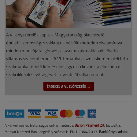
A Villanyszerelők Lapja – Magyarország piacvezető
épületvillamossági szaklapja – nélkülözhetetlen olvasmánya
minden munkájára igényes, a szakma aktualitásait követő
villamos szakembernek. A VL tematikája széleskörűen öleli fel a
szakmánkat érintő kérdéseket, így első kézből tájékozódhat
szakcikkeink segítségével – évente 10 alkalommal.
ÉRDEKEL A VL ELŐFIZETÉS →
A kényelmes és biztonságos online fizetést a
Barion Payment Zrt.
biztosítja.
Magyar Nemzeti Bank engedély száma: H-EN-I-1064/2013.
Bankkártya-adatai