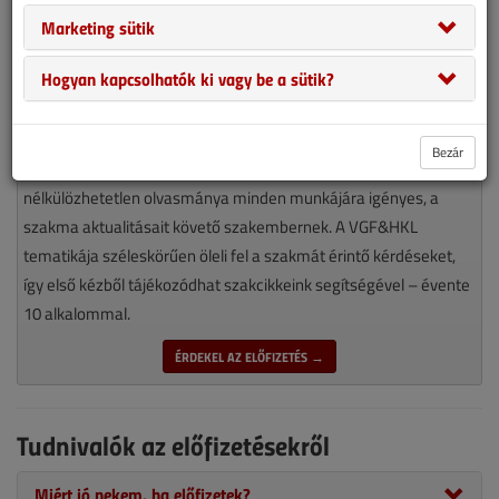
Marketing sütik
Hogyan kapcsolhatók ki vagy be a sütik?
Bezár
Magyarország piacvezető épületgépészeti szaklapja
nélkülözhetetlen olvasmánya minden munkájára igényes, a
szakma aktualitásait követő szakembernek. A VGF&HKL
tematikája széleskörűen öleli fel a szakmát érintő kérdéseket,
így első kézből tájékozódhat szakcikkeink segítségével – évente
10 alkalommal.
ÉRDEKEL AZ ELŐFIZETÉS →
Tudnivalók az előfizetésekről
Miért jó nekem, ha előfizetek?