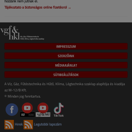
hozzánk nem jutnak el.
Tájékoztató a biztonságos online fizetésről →
IMPRESSZUM
SZERZŐINK
MÉDIAAJÁNLAT
SÜTIBEÁLLÍTÁSOK
A Víz, Gáz, Fűtéstechnika és Hűtő, Klíma, Légtechnika szaklap alapítója és kiadója
az M-12/B Kft.
© Minden jog fenntartva.
Hírek
Legutóbbi lapszám