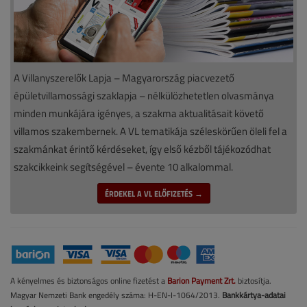
A Villanyszerelők Lapja – Magyarország piacvezető
épületvillamossági szaklapja – nélkülözhetetlen olvasmánya
minden munkájára igényes, a szakma aktualitásait követő
villamos szakembernek. A VL tematikája széleskörűen öleli fel a
szakmánkat érintő kérdéseket, így első kézből tájékozódhat
szakcikkeink segítségével – évente 10 alkalommal.
ÉRDEKEL A VL ELŐFIZETÉS →
A kényelmes és biztonságos online fizetést a
Barion Payment Zrt.
biztosítja.
Magyar Nemzeti Bank engedély száma: H-EN-I-1064/2013.
Bankkártya-adatai