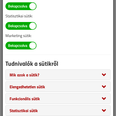
BELÉPÉS/REGISZTRÁCIÓ
Statisztikai sütik:
Tudnivalók az online cikkvásárlásról
Marketing sütik:
Van más mód ahhoz, hogy hozzáférjek egy cikkhez?
A megvásárolt cikket megkapom nyomtatott formában
is?
Tudnivalók a sütikről
Meddig érvényes a hozzáférés a megvásárolt cikkhez?
Mik azok a sütik?
Elengedhetetlen sütik
VGF&HKL előfizetés
Funkcionális sütik
Statisztikai sütik