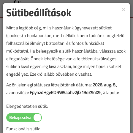
Sütibeállítások
×
Toggle
naviga
Mint a legtöbb cég, mi is használunk úgynevezett sütiket
(cookies) a honlapunkon, mert nélkülük nem tudnánk megfelelő
felhasználói élményt biztosítani és fontos funkciókat
működtetni. Ha beleegyezik a sütik használatába, válassza azok
VGF&HKL cikkvásárlás
elfogadását. Önnek lehetősége van a feltétlenül szükséges
sütiken kívül egyénileg kiválasztani, hogy milyen típusú sütiket
Helytakarékos hőszivattyú című cikk
engedélyez. Ezekről alább bővebben olvashat.
vásárlása
Az ön jelenlegi státusza létrejöttének dátuma:
2026. aug. 8.
,
azonosítója:
FpynzdHgyRDRW5aahv2jfz13eZ9nX9i
, állapota:
A vásárlással korlátlan hozzáférést kap a cikkhez, ami a
sikeres online elektronikus fizetést követően azonnal
Elengedhetetlen sütik:
aktiválódik. A hozzáférése nem évül el.
A rendeléshez kérjük, lépjen be!
Funkcionális sütik:
Illetve, ha még nem tette meg, kérjük, regisztráljon!