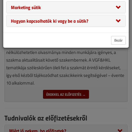
Marketing sütik
Hogyan kapcsolhatók ki vagy be a sütik?
Bezár
Magyarország piacvezető épületgépészeti szaklapja
nélkülözhetetlen olvasmánya minden munkájára igényes, a
szakma aktualitásait követő szakembernek. A VGF&HKL
tematikája széleskörűen öleli fel a szakmát érintő kérdéseket,
így első kézből tájékozódhat szakcikkeink segítségével – évente
10 alkalommal.
ÉRDEKEL AZ ELŐFIZETÉS →
Tudnivalók az előfizetésekről
Miért jó nekem, ha előfizetek?