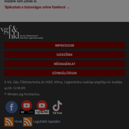
hozzánk nem jutnak el.
Tájékoztató a biztonságos online fizetésről →
IMPRESSZUM
SZERZŐINK
MÉDIAAJÁNLAT
SÜTIBEÁLLÍTÁSOK
A Víz, Gáz, Fűtéstechnika és Hűtő, Klíma, Légtechnika szaklap alapítója és kiadója
az M-12/B Kft.
© Minden jog fenntartva.
Hírek
Legutóbbi lapszám