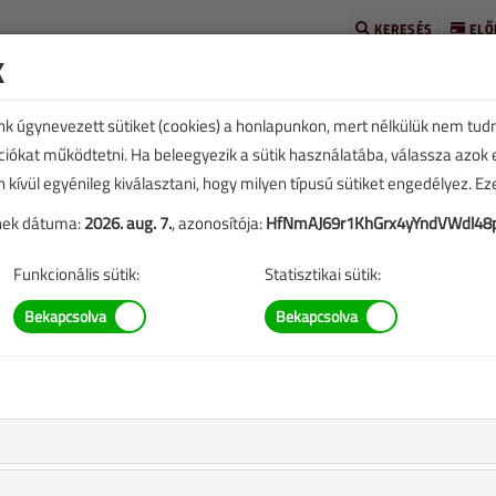
KERESÉS
ELŐ
k
unk úgynevezett sütiket (cookies) a honlapunkon, mert nélkülük nem tud
kciókat működtetni. Ha beleegyezik a sütik használatába, válassza azok
n kívül egyénileg kiválasztani, hogy milyen típusú sütiket engedélyez. E
tének dátuma:
2026. aug. 7.
, azonosítója:
HfNmAJ69r1KhGrx4yYndVWdl4
Funkcionális sütik:
Statisztikai sütik:
 vásárlása
,
A rendeléshez kérjük, lépjen be!
Illetve, ha még nem tette meg, kérjük, regisztráljon!
BELÉPÉS/REGISZTRÁCIÓ
M