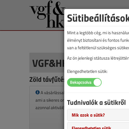
Sütibeállításo
Mint a legtöbb cég, mi is használ
élményt biztosítani és fontos fun
van a feltétlenül szükséges sütike
VGF&HKL cikkvásárlás
Az ön jelenlegi státusza létrejöt
Elengedhetetlen sütik:
Zöld távfűtés Leibnitzben című cikk
A vásárlással korlátlan hozzáférést kap a cikkhez
ami a sikeres online elektronikus fizetést követően
Tudnivalók a sütikről
azonnal aktiválódik. A hozzáférése nem évül el.
Mik azok a sütik?
Elengedhetetlen sütik