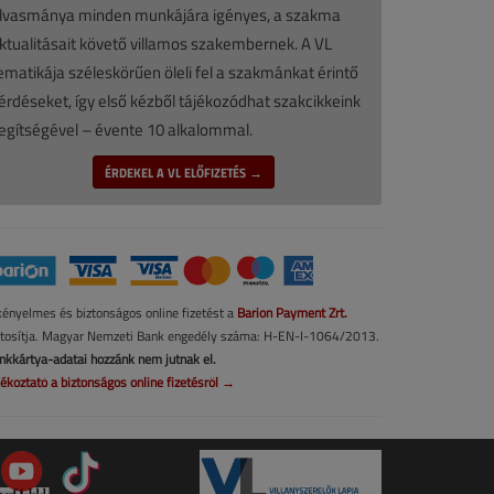
lvasmánya minden munkájára igényes, a szakma
ktualitásait követő villamos szakembernek. A VL
ematikája széleskörűen öleli fel a szakmánkat érintő
érdéseket, így első kézből tájékozódhat szakcikkeink
egítségével – évente 10 alkalommal.
ÉRDEKEL A VL ELŐFIZETÉS →
kényelmes és biztonságos online fizetést a
Barion Payment Zrt.
ztosítja. Magyar Nemzeti Bank engedély száma: H-EN-I-1064/2013.
nkkártya-adatai hozzánk nem jutnak el.
jékoztató a biztonságos online fizetésről →