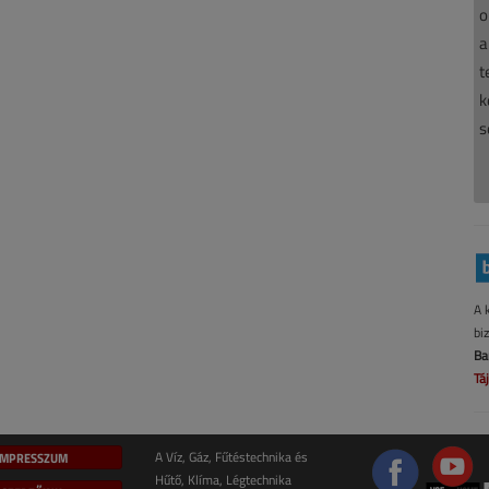
o
a
t
k
s
A 
bi
Ba
Tá
IMPRESSZUM
A Víz, Gáz, Fűtéstechnika és
Hűtő, Klíma, Légtechnika