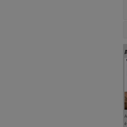
A
A
é