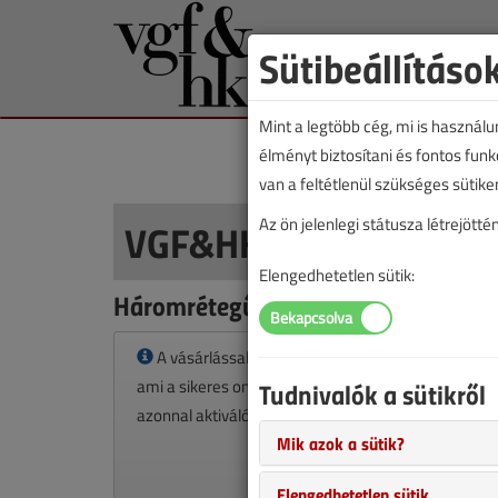
Sütibeállításo
Mint a legtöbb cég, mi is használ
élményt biztosítani és fontos fun
van a feltétlenül szükséges sütike
VGF&HKL cikkvásárlás
Az ön jelenlegi státusza létrejöt
Elengedhetetlen sütik:
Háromrétegű alumíniumcső című ci
A vásárlással korlátlan hozzáférést kap a cikkhez
ami a sikeres online elektronikus fizetést követően
Tudnivalók a sütikről
azonnal aktiválódik. A hozzáférése nem évül el.
Mik azok a sütik?
Elengedhetetlen sütik