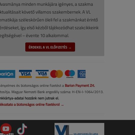
lvasmánya minden munkájára igényes, a szakma
ktualitásait követő villamos szakembernek. A VL
ematikája széleskörűen öleli fel a szakmánkat érintő
érdéseket, így első kézből tájékozódhat szakcikkeink
egítségével – évente 10 alkalommal.
ÉRDEKEL A VL ELŐFIZETÉS →
kényelmes és biztonságos online fizetést a
Barion Payment Zrt.
ztosítja. Magyar Nemzeti Bank engedély száma: H-EN-I-1064/2013.
nkkártya-adatai hozzánk nem jutnak el.
jékoztató a biztonságos online fizetésről →