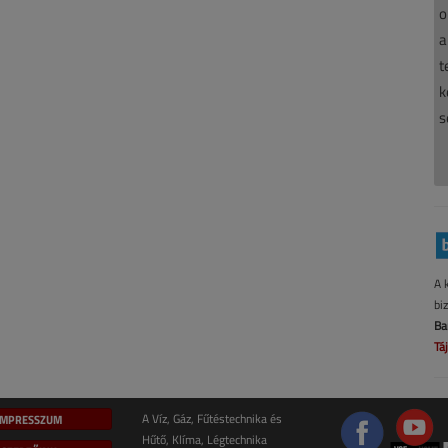
o
a
t
k
s
A 
bi
Ba
Tá
IMPRESSZUM
A Víz, Gáz, Fűtéstechnika és
Hűtő, Klíma, Légtechnika