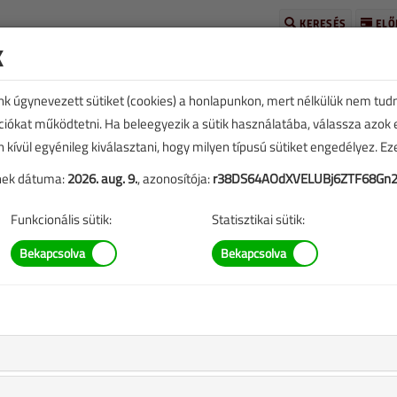
KERESÉS
ELŐ
k
unk úgynevezett sütiket (cookies) a honlapunkon, mert nélkülük nem tud
kciókat működtetni. Ha beleegyezik a sütik használatába, válassza azok
n kívül egyénileg kiválasztani, hogy milyen típusú sütiket engedélyez. E
tének dátuma:
2026. aug. 9.
, azonosítója:
r38DS64AOdXVELUBj6ZTF68Gn2
Funkcionális sütik:
Statisztikai sütik:
kk vásárlása
,
A rendeléshez kérjük, lépjen be!
Illetve, ha még nem tette meg, kérjük, regisztráljon!
BELÉPÉS/REGISZTRÁCIÓ
M