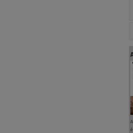
A
A
é