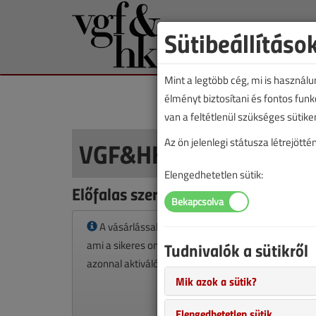
Sütibeállításo
Mint a legtöbb cég, mi is használ
élményt biztosítani és fontos fun
van a feltétlenül szükséges sütike
VGF&HKL cikkvásárlás
Az ön jelenlegi státusza létrejöt
Elengedhetetlen sütik:
Előfalas szerelési rendszerek című 
A vásárlással korlátlan hozzáférést kap a cikkhez
ami a sikeres online elektronikus fizetést követően
Tudnivalók a sütikről
azonnal aktiválódik. A hozzáférése nem évül el.
Mik azok a sütik?
Elengedhetetlen sütik