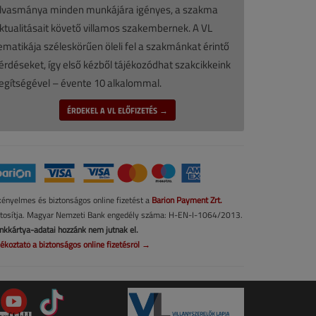
lvasmánya minden munkájára igényes, a szakma
ktualitásait követő villamos szakembernek. A VL
ematikája széleskörűen öleli fel a szakmánkat érintő
érdéseket, így első kézből tájékozódhat szakcikkeink
egítségével – évente 10 alkalommal.
ÉRDEKEL A VL ELŐFIZETÉS →
kényelmes és biztonságos online fizetést a
Barion Payment Zrt.
ztosítja. Magyar Nemzeti Bank engedély száma: H-EN-I-1064/2013.
nkkártya-adatai hozzánk nem jutnak el.
jékoztató a biztonságos online fizetésről →