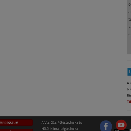
o
a
t
k
s
A 
bi
Ba
Tá
IMPRESSZUM
A Víz, Gáz, Fűtéstechnika és
Hűtő, Klíma, Légtechnika