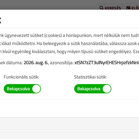
KERESÉS
ELŐ
k
unk úgynevezett sütiket (cookies) a honlapunkon, mert nélkülük nem tud
kciókat működtetni. Ha beleegyezik a sütik használatába, válassza azok
n kívül egyénileg kiválasztani, hogy milyen típusú sütiket engedélyez. E
tének dátuma:
2026. aug. 6.
, azonosítója:
xtSN7zZT3ulNyrEHESHrpzfzkNn
Funkcionális sütik:
Statisztikai sütik:
cikk vásárlása
,
A rendeléshez kérjük, lépjen be!
Illetve, ha még nem tette meg, kérjük, regisztráljon!
BELÉPÉS/REGISZTRÁCIÓ
M