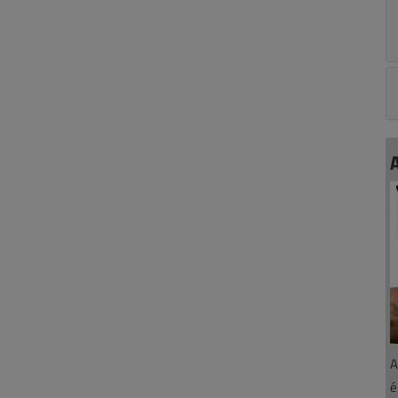
A
A
é