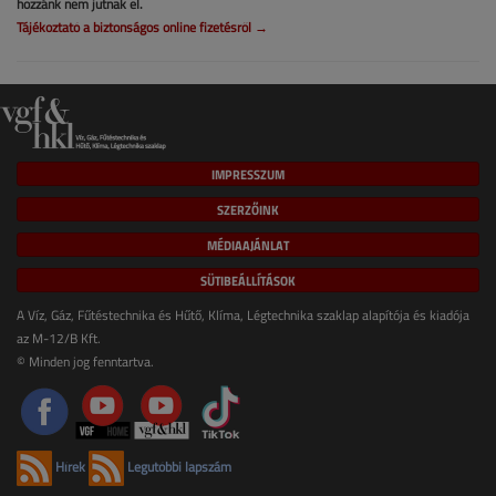
hozzánk nem jutnak el.
Tájékoztató a biztonságos online fizetésről →
IMPRESSZUM
SZERZŐINK
MÉDIAAJÁNLAT
SÜTIBEÁLLÍTÁSOK
A Víz, Gáz, Fűtéstechnika és Hűtő, Klíma, Légtechnika szaklap alapítója és kiadója
az M-12/B Kft.
© Minden jog fenntartva.
Hírek
Legutóbbi lapszám