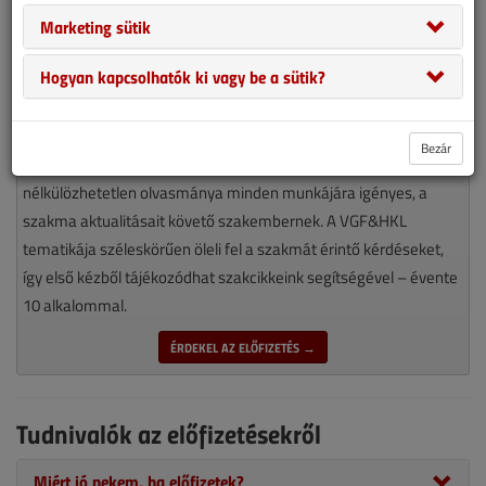
Marketing sütik
Hogyan kapcsolhatók ki vagy be a sütik?
Bezár
Magyarország piacvezető épületgépészeti szaklapja
nélkülözhetetlen olvasmánya minden munkájára igényes, a
szakma aktualitásait követő szakembernek. A VGF&HKL
tematikája széleskörűen öleli fel a szakmát érintő kérdéseket,
így első kézből tájékozódhat szakcikkeink segítségével – évente
10 alkalommal.
ÉRDEKEL AZ ELŐFIZETÉS →
Tudnivalók az előfizetésekről
Miért jó nekem, ha előfizetek?