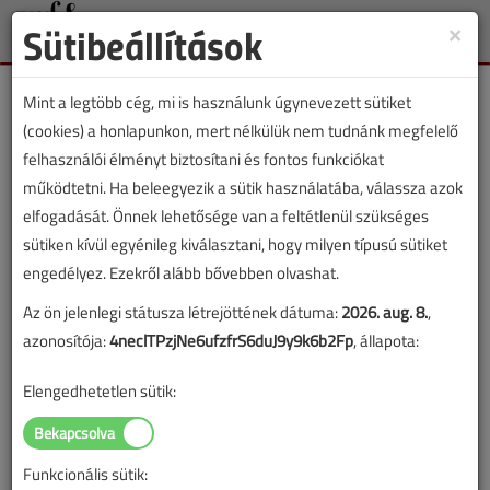
Sütibeállítások
×
Toggle
naviga
Mint a legtöbb cég, mi is használunk úgynevezett sütiket
(cookies) a honlapunkon, mert nélkülük nem tudnánk megfelelő
felhasználói élményt biztosítani és fontos funkciókat
működtetni. Ha beleegyezik a sütik használatába, válassza azok
VGF&HKL cikkvásárlás
elfogadását. Önnek lehetősége van a feltétlenül szükséges
sütiken kívül egyénileg kiválasztani, hogy milyen típusú sütiket
Felületfűtési és -hűtési rendszerek című
engedélyez. Ezekről alább bővebben olvashat.
cikk vásárlása
Az ön jelenlegi státusza létrejöttének dátuma:
2026. aug. 8.
,
azonosítója:
4neclTPzjNe6ufzfrS6duJ9y9k6b2Fp
, állapota:
A vásárlással korlátlan hozzáférést kap a cikkhez, ami a
sikeres online elektronikus fizetést követően azonnal
Elengedhetetlen sütik:
aktiválódik. A hozzáférése nem évül el.
A rendeléshez kérjük, lépjen be!
Funkcionális sütik:
Illetve, ha még nem tette meg, kérjük, regisztráljon!