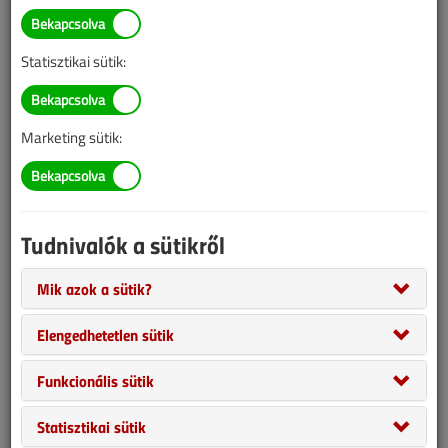
BELÉPÉS/REGISZTRÁCIÓ
Statisztikai sütik:
Tudnivalók az online cikkvásárlásról
Marketing sütik:
Van más mód ahhoz, hogy hozzáférjek egy cikkhez?
A megvásárolt cikket megkapom nyomtatott formában
is?
Tudnivalók a sütikről
Meddig érvényes a hozzáférés a megvásárolt cikkhez?
Mik azok a sütik?
Elengedhetetlen sütik
VGF&HKL előfizetés
Funkcionális sütik
Statisztikai sütik