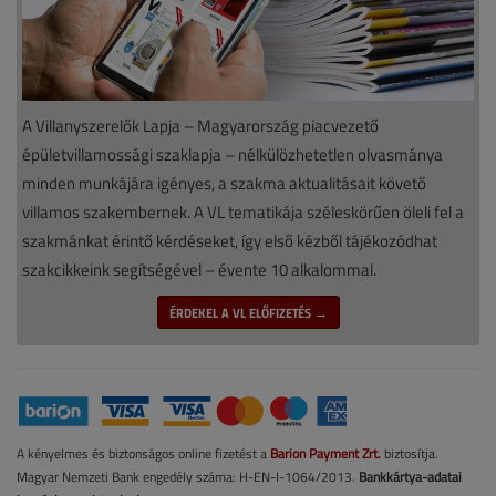
A Villanyszerelők Lapja – Magyarország piacvezető
épületvillamossági szaklapja – nélkülözhetetlen olvasmánya
minden munkájára igényes, a szakma aktualitásait követő
villamos szakembernek. A VL tematikája széleskörűen öleli fel a
szakmánkat érintő kérdéseket, így első kézből tájékozódhat
szakcikkeink segítségével – évente 10 alkalommal.
ÉRDEKEL A VL ELŐFIZETÉS →
A kényelmes és biztonságos online fizetést a
Barion Payment Zrt.
biztosítja.
Magyar Nemzeti Bank engedély száma: H-EN-I-1064/2013.
Bankkártya-adatai