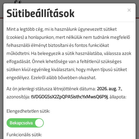
Sütibeállítások
×
Toggle
naviga
Mint a legtöbb cég, mi is használunk úgynevezett sütiket
(cookies) a honlapunkon, mert nélkülük nem tudnánk megfelelő
felhasználói élményt biztosítani és fontos funkciókat
működtetni. Ha beleegyezik a sütik használatába, válassza azok
VGF&HKL cikkvásárlás
elfogadását. Önnek lehetősége van a feltétlenül szükséges
sütiken kívül egyénileg kiválasztani, hogy milyen típusú sütiket
Kültéri egység nélküli, kb. 2 KW-os
engedélyez. Ezekről alább bővebben olvashat.
klímaberendezések című cikk vásárlása
Az ön jelenlegi státusza létrejöttének dátuma:
2026. aug. 7.
,
azonosítója:
tVDGOGSsX2ZpQPASisthcYxMwsQ6P9j
, állapota:
A vásárlással korlátlan hozzáférést kap a cikkhez, ami a
sikeres online elektronikus fizetést követően azonnal
Elengedhetetlen sütik:
aktiválódik. A hozzáférése nem évül el.
A rendeléshez kérjük, lépjen be!
Funkcionális sütik:
Illetve, ha még nem tette meg, kérjük, regisztráljon!