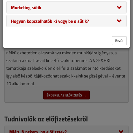
Marketing sütik
Hogyan kapcsolhatók ki vagy be a sütik?
Bezár
Magyarország piacvezető épületgépészeti szaklapja
nélkülözhetetlen olvasmánya minden munkájára igényes, a
szakma aktualitásait követő szakembernek. A VGF&HKL
tematikája széleskörűen öleli fel a szakmát érintő kérdéseket,
így első kézből tájékozódhat szakcikkeink segítségével – évente
10 alkalommal.
ÉRDEKEL AZ ELŐFIZETÉS →
Tudnivalók az előfizetésekről
Miért jó nekem, ha előfizetek?