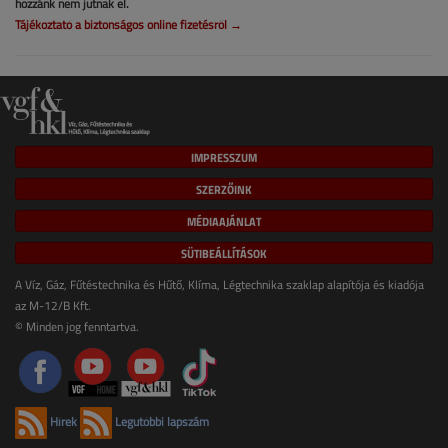
hozzánk nem jutnak el.
Tájékoztató a biztonságos online fizetésről →
IMPRESSZUM
SZERZŐINK
MÉDIAAJÁNLAT
SÜTIBEÁLLÍTÁSOK
A Víz, Gáz, Fűtéstechnika és Hűtő, Klíma, Légtechnika szaklap alapítója és kiadója
az M-12/B Kft.
© Minden jog fenntartva.
Hírek
Legutóbbi lapszám