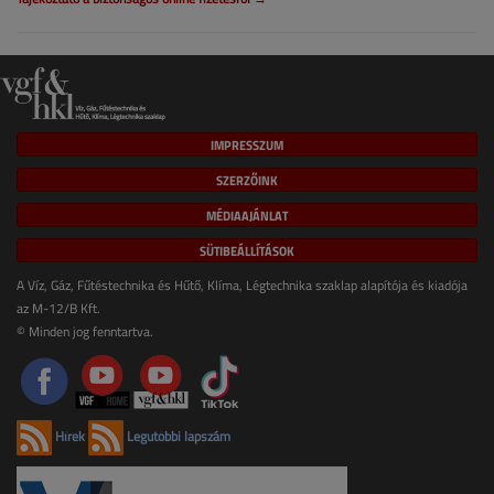
IMPRESSZUM
SZERZŐINK
MÉDIAAJÁNLAT
SÜTIBEÁLLÍTÁSOK
A Víz, Gáz, Fűtéstechnika és Hűtő, Klíma, Légtechnika szaklap alapítója és kiadója
az M-12/B Kft.
© Minden jog fenntartva.
Hírek
Legutóbbi lapszám