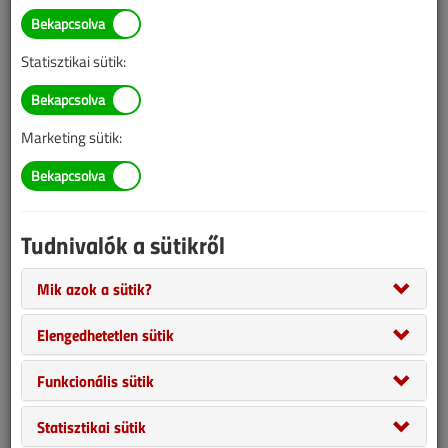
BELÉPÉS/REGISZTRÁCIÓ
Statisztikai sütik:
Tudnivalók az online cikkvásárlásról
Marketing sütik:
Van más mód ahhoz, hogy hozzáférjek egy cikkhez?
A megvásárolt cikket megkapom nyomtatott formában
is?
Tudnivalók a sütikről
Meddig érvényes a hozzáférés a megvásárolt cikkhez?
Mik azok a sütik?
VGF&HKL előfizetés
Elengedhetetlen sütik
Funkcionális sütik
Statisztikai sütik