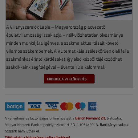
A Villanyszerelők Lapja – Magyarország piacvezető
épületvillamossági szaklapja – nélkülözhetetlen olvasmánya
minden munkájára igényes, a szakma aktualitásait követő
villamos szakembernek. A VL tematikája széleskörűen öleli fel a
szakmánkat érintő kérdéseket, így első kézből tájékozódhat
szakcikkeink segítségével – évente 10 alkalommal.
ÉRDEKEL A VL ELŐFIZETÉS →
A kényelmes és biztonságos online fizetést a
Barion Payment Zrt.
biztosítja.
Magyar Nemzeti Bank engedély száma: H-EN-I-1064/2013.
Bankkártya-adatai
hozzánk nem jutnak el.
Tájékoztató a biztonságos online fizetésről →