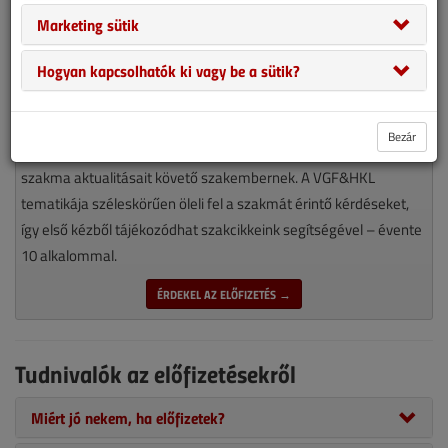
Marketing sütik
Hogyan kapcsolhatók ki vagy be a sütik?
Magyarország piacvezető épületgépészeti szaklapja
Bezár
nélkülözhetetlen olvasmánya minden munkájára igényes, a
szakma aktualitásait követő szakembernek. A VGF&HKL
tematikája széleskörűen öleli fel a szakmát érintő kérdéseket,
így első kézből tájékozódhat szakcikkeink segítségével – évente
10 alkalommal.
ÉRDEKEL AZ ELŐFIZETÉS →
Tudnivalók az előfizetésekről
Miért jó nekem, ha előfizetek?