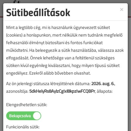
Sütibeállítások
×
Toggle
naviga
Mint a legtöbb cég, mi is használunk úgynevezett sütiket
(cookies) a honlapunkon, mert nélkülük nem tudnánk megfelelő
felhasználói élményt biztosítani és fontos funkciókat
működtetni. Ha beleegyezik a sütik használatába, válassza azok
VGF&HKL cikkvásárlás
elfogadását. Önnek lehetősége van a feltétlenül szükséges
sütiken kívül egyénileg kiválasztani, hogy milyen típusú sütiket
Láthatatlan alapüzem című cikk vásárlása
engedélyez. Ezekről alább bővebben olvashat.
Az ön jelenlegi státusza létrejöttének dátuma:
2026. aug. 6.
,
A vásárlással korlátlan hozzáférést kap a cikkhez, ami a
azonosítója:
5dkHelyRs8AylzCgIxl8kpzIwFCQBPr
, állapota:
sikeres online elektronikus fizetést követően azonnal
aktiválódik. A hozzáférése nem évül el.
Elengedhetetlen sütik:
A rendeléshez kérjük, lépjen be!
Illetve, ha még nem tette meg, kérjük, regisztráljon!
Funkcionális sütik: