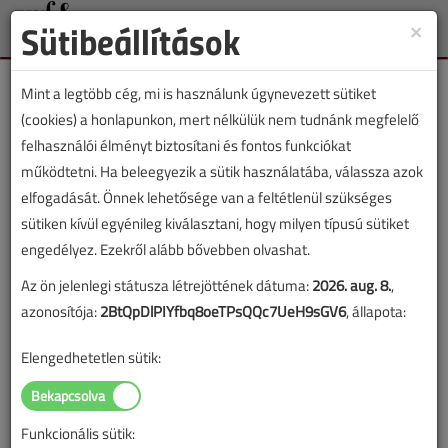
Sütibeállítások
×
Toggle
naviga
Mint a legtöbb cég, mi is használunk úgynevezett sütiket
(cookies) a honlapunkon, mert nélkülük nem tudnánk megfelelő
felhasználói élményt biztosítani és fontos funkciókat
működtetni. Ha beleegyezik a sütik használatába, válassza azok
VGF&HKL lapszámvásárlás
elfogadását. Önnek lehetősége van a feltétlenül szükséges
sütiken kívül egyénileg kiválasztani, hogy milyen típusú sütiket
2015. márciusi lapszám vásárlása
engedélyez. Ezekről alább bővebben olvashat.
Az ön jelenlegi státusza létrejöttének dátuma:
2026. aug. 8.
,
A lapszám megvásárlásával korlátlan hozzáférést kap a
azonosítója:
2BtQpDlPIYfbq8oeTPsQQc7UeH9sGV6
, állapota:
lapszám cikkeihez és pdf formátumban letöltheti a
lapszámot. A sikeres online elektronikus fizetést követően
Elengedhetetlen sütik:
azonnal aktiválódik a hozzáférés a lapszámhoz. A
hozzáférése nem évül el.
Funkcionális sütik:
A rendeléshez kérjük, lépjen be!