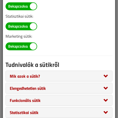
Illetve, ha még nem tette meg, kérjük, regisztráljon!
Statisztikai sütik:
BELÉPÉS/REGISZTRÁCIÓ
Marketing sütik:
Tudnivalók az online lapszámvásárlásról
Van más mód ahhoz, hogy hozzáférjek egy lapszámhoz?
Tudnivalók a sütikről
A megvásárolt lapszámot megkapom nyomtatott
formában is?
Mik azok a sütik?
Meddig érvényes a hozzáférés a megvásárolt
lapszámhoz?
Elengedhetetlen sütik
VGF&HKL előfizetés
Funkcionális sütik
Statisztikai sütik