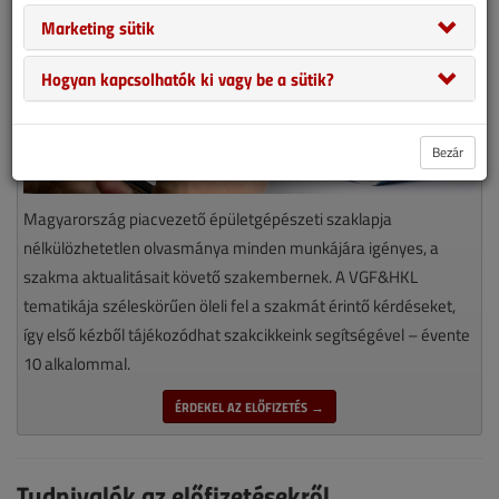
Marketing sütik
Hogyan kapcsolhatók ki vagy be a sütik?
Bezár
Magyarország piacvezető épületgépészeti szaklapja
nélkülözhetetlen olvasmánya minden munkájára igényes, a
szakma aktualitásait követő szakembernek. A VGF&HKL
tematikája széleskörűen öleli fel a szakmát érintő kérdéseket,
így első kézből tájékozódhat szakcikkeink segítségével – évente
10 alkalommal.
ÉRDEKEL AZ ELŐFIZETÉS →
Tudnivalók az előfizetésekről