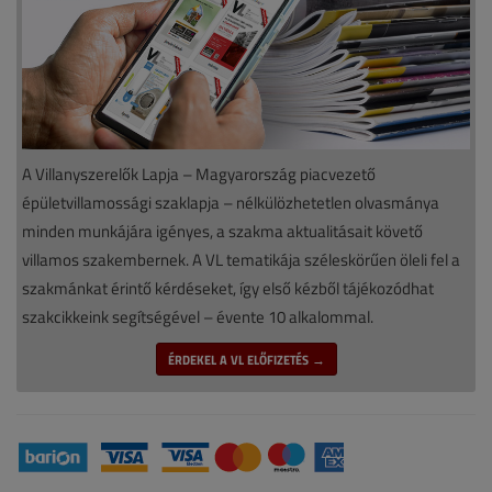
A Villanyszerelők Lapja – Magyarország piacvezető
épületvillamossági szaklapja – nélkülözhetetlen olvasmánya
minden munkájára igényes, a szakma aktualitásait követő
villamos szakembernek. A VL tematikája széleskörűen öleli fel a
szakmánkat érintő kérdéseket, így első kézből tájékozódhat
szakcikkeink segítségével – évente 10 alkalommal.
ÉRDEKEL A VL ELŐFIZETÉS →