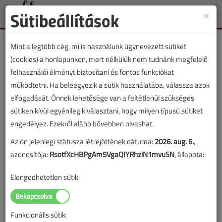
Sütibeállítások
×
Toggle
naviga
Mint a legtöbb cég, mi is használunk úgynevezett sütiket
(cookies) a honlapunkon, mert nélkülük nem tudnánk megfelelő
felhasználói élményt biztosítani és fontos funkciókat
működtetni. Ha beleegyezik a sütik használatába, válassza azok
VGF&HKL lapszámvásárlás
elfogadását. Önnek lehetősége van a feltétlenül szükséges
sütiken kívül egyénileg kiválasztani, hogy milyen típusú sütiket
2016. júniusi lapszám vásárlása
engedélyez. Ezekről alább bővebben olvashat.
Az ön jelenlegi státusza létrejöttének dátuma:
2026. aug. 6.
,
A lapszám megvásárlásával korlátlan hozzáférést kap a
azonosítója:
RsotfXcHBPgAm5VgaQIYRhziN1mvuSN
, állapota:
lapszám cikkeihez és pdf formátumban letöltheti a
lapszámot. A sikeres online elektronikus fizetést követően
Elengedhetetlen sütik:
azonnal aktiválódik a hozzáférés a lapszámhoz. A
hozzáférése nem évül el.
Funkcionális sütik:
A rendeléshez kérjük, lépjen be!