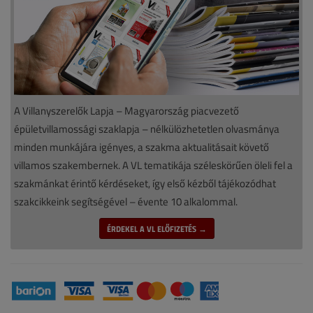
A Villanyszerelők Lapja – Magyarország piacvezető
épületvillamossági szaklapja – nélkülözhetetlen olvasmánya
minden munkájára igényes, a szakma aktualitásait követő
villamos szakembernek. A VL tematikája széleskörűen öleli fel a
szakmánkat érintő kérdéseket, így első kézből tájékozódhat
szakcikkeink segítségével – évente 10 alkalommal.
ÉRDEKEL A VL ELŐFIZETÉS →