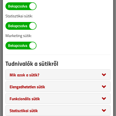
Illetve, ha még nem tette meg, kérjük, regisztráljon!
Statisztikai sütik:
BELÉPÉS/REGISZTRÁCIÓ
Marketing sütik:
Tudnivalók az online lapszámvásárlásról
Van más mód ahhoz, hogy hozzáférjek egy lapszámhoz?
Tudnivalók a sütikről
A megvásárolt lapszámot megkapom nyomtatott
formában is?
Mik azok a sütik?
Meddig érvényes a hozzáférés a megvásárolt
lapszámhoz?
Elengedhetetlen sütik
VGF&HKL előfizetés
Funkcionális sütik
Statisztikai sütik