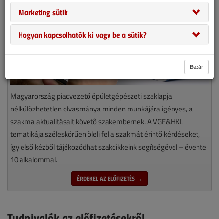
Marketing sütik
Hogyan kapcsolhatók ki vagy be a sütik?
Bezár
Magyarország piacvezető épületgépészeti szaklapja
nélkülözhetetlen olvasmánya minden munkájára igényes, a
szakma aktualitásait követő szakembernek. A VGF&HKL
tematikája széleskörűen öleli fel a szakmát érintő kérdéseket,
így első kézből tájékozódhat szakcikkeink segítségével – évente
10 alkalommal.
ÉRDEKEL AZ ELŐFIZETÉS →
Tudnivalók az előfizetésekről