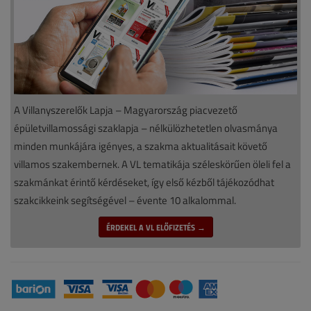
A Villanyszerelők Lapja – Magyarország piacvezető
épületvillamossági szaklapja – nélkülözhetetlen olvasmánya
minden munkájára igényes, a szakma aktualitásait követő
villamos szakembernek. A VL tematikája széleskörűen öleli fel a
szakmánkat érintő kérdéseket, így első kézből tájékozódhat
szakcikkeink segítségével – évente 10 alkalommal.
ÉRDEKEL A VL ELŐFIZETÉS →