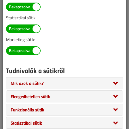
Illetve, ha még nem tette meg, kérjük, regisztráljon!
Statisztikai sütik:
BELÉPÉS/REGISZTRÁCIÓ
Marketing sütik:
Tudnivalók az online lapszámvásárlásról
Van más mód ahhoz, hogy hozzáférjek egy lapszámhoz?
Tudnivalók a sütikről
A megvásárolt lapszámot megkapom nyomtatott
formában is?
Mik azok a sütik?
Meddig érvényes a hozzáférés a megvásárolt
lapszámhoz?
Elengedhetetlen sütik
VGF&HKL előfizetés
Funkcionális sütik
Statisztikai sütik