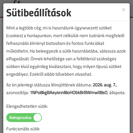
Sütibeállítások
×
Toggle
naviga
Mint a legtöbb cég, mi is használunk úgynevezett sütiket
(cookies) a honlapunkon, mert nélkülük nem tudnánk megfelelő
felhasználói élményt biztosítani és fontos funkciókat
működtetni. Ha beleegyezik a sütik használatába, válassza azok
VGF&HKL lapszámvásárlás
elfogadását. Önnek lehetősége van a feltétlenül szükséges
sütiken kívül egyénileg kiválasztani, hogy milyen típusú sütiket
2018. novemberi lapszám vásárlása
engedélyez. Ezekről alább bővebben olvashat.
Az ön jelenlegi státusza létrejöttének dátuma:
2026. aug. 7.
,
A lapszám megvásárlásával korlátlan hozzáférést kap a
azonosítója:
1NPo8kgBAey4nnl8oHObkBrBWmwX8sO
, állapota:
lapszám cikkeihez és pdf formátumban letöltheti a
lapszámot. A sikeres online elektronikus fizetést követően
Elengedhetetlen sütik:
azonnal aktiválódik a hozzáférés a lapszámhoz. A
hozzáférése nem évül el.
Funkcionális sütik:
A rendeléshez kérjük, lépjen be!