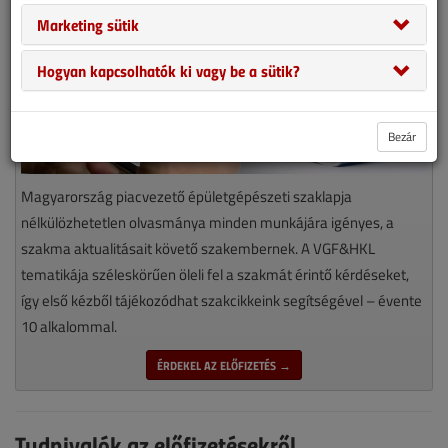
Marketing sütik
Hogyan kapcsolhatók ki vagy be a sütik?
Bezár
Magyarország piacvezető épületgépészeti szaklapja
nélkülözhetetlen olvasmánya minden munkájára igényes, a
szakma aktualitásait követő szakembernek. A VGF&HKL
tematikája széleskörűen öleli fel a szakmát érintő kérdéseket,
így első kézből tájékozódhat szakcikkeink segítségével – évente
10 alkalommal.
ÉRDEKEL AZ ELŐFIZETÉS →
Tudnivalók az előfizetésekről