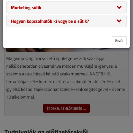
Marketing sütik
Hogyan kapcsolhatók ki vagy be a sütik?
Bezár
Magyarország piacvezető épületgépészeti szaklapja
nélkülözhetetlen olvasmánya minden munkájára igényes, a
szakma aktualitásait követő szakembernek. A VGF&HKL
tematikája széleskörűen öleli fel a szakmát érintő kérdéseket,
így első kézből tájékozódhat szakcikkeink segítségével – évente
10 alkalommal.
ÉRDEKEL AZ ELŐFIZETÉS →
Tudnivalók az előfizetésekről