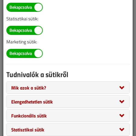
Illetve, ha még nem tette meg, kérjük, regisztráljon!
Statisztikai sütik:
BELÉPÉS/REGISZTRÁCIÓ
Marketing sütik:
Tudnivalók az online lapszámvásárlásról
Van más mód ahhoz, hogy hozzáférjek egy lapszámhoz?
Tudnivalók a sütikről
A megvásárolt lapszámot megkapom nyomtatott
formában is?
Mik azok a sütik?
Meddig érvényes a hozzáférés a megvásárolt
lapszámhoz?
Elengedhetetlen sütik
VGF&HKL előfizetés
Funkcionális sütik
Statisztikai sütik