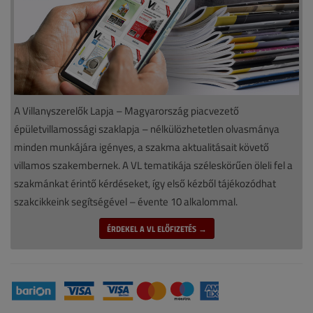
A Villanyszerelők Lapja – Magyarország piacvezető
épületvillamossági szaklapja – nélkülözhetetlen olvasmánya
minden munkájára igényes, a szakma aktualitásait követő
villamos szakembernek. A VL tematikája széleskörűen öleli fel a
szakmánkat érintő kérdéseket, így első kézből tájékozódhat
szakcikkeink segítségével – évente 10 alkalommal.
ÉRDEKEL A VL ELŐFIZETÉS →