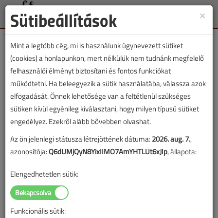
Sütibeállítások
×
Toggle
naviga
Mint a legtöbb cég, mi is használunk úgynevezett sütiket
(cookies) a honlapunkon, mert nélkülük nem tudnánk megfelelő
felhasználói élményt biztosítani és fontos funkciókat
működtetni. Ha beleegyezik a sütik használatába, válassza azok
VGF&HKL lapszámvásárlás
elfogadását. Önnek lehetősége van a feltétlenül szükséges
sütiken kívül egyénileg kiválasztani, hogy milyen típusú sütiket
2021. szeptemberi lapszám vásárlása
engedélyez. Ezekről alább bővebben olvashat.
Az ön jelenlegi státusza létrejöttének dátuma:
2026. aug. 7.
,
A lapszám megvásárlásával korlátlan hozzáférést kap a
azonosítója:
Q6dUMjQyN8YixIIMO7AmYHTLUt6xJIp
, állapota:
lapszám cikkeihez és pdf formátumban letöltheti a
lapszámot. A sikeres online elektronikus fizetést követően
Elengedhetetlen sütik:
azonnal aktiválódik a hozzáférés a lapszámhoz. A
hozzáférése nem évül el.
Funkcionális sütik:
A rendeléshez kérjük, lépjen be!