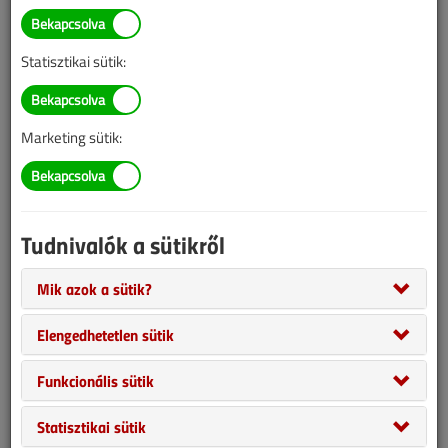
Illetve, ha még nem tette meg, kérjük, regisztráljon!
Statisztikai sütik:
BELÉPÉS/REGISZTRÁCIÓ
Marketing sütik:
Tudnivalók az online lapszámvásárlásról
Van más mód ahhoz, hogy hozzáférjek egy lapszámhoz?
Tudnivalók a sütikről
A megvásárolt lapszámot megkapom nyomtatott
formában is?
Mik azok a sütik?
Meddig érvényes a hozzáférés a megvásárolt
lapszámhoz?
Elengedhetetlen sütik
VGF&HKL előfizetés
Funkcionális sütik
Statisztikai sütik