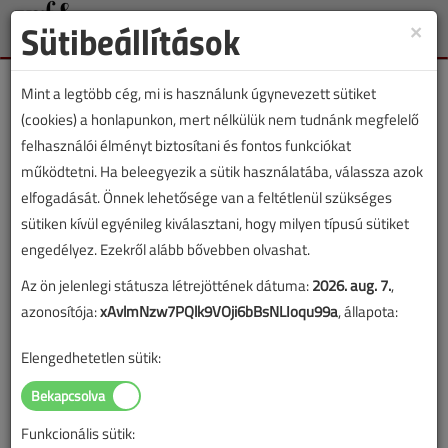
Sütibeállítások
×
Toggle
naviga
Mint a legtöbb cég, mi is használunk úgynevezett sütiket
(cookies) a honlapunkon, mert nélkülük nem tudnánk megfelelő
felhasználói élményt biztosítani és fontos funkciókat
működtetni. Ha beleegyezik a sütik használatába, válassza azok
VGF&HKL lapszámvásárlás
elfogadását. Önnek lehetősége van a feltétlenül szükséges
sütiken kívül egyénileg kiválasztani, hogy milyen típusú sütiket
2021. decemberi lapszám vásárlása
engedélyez. Ezekről alább bővebben olvashat.
Az ön jelenlegi státusza létrejöttének dátuma:
2026. aug. 7.
,
A lapszám megvásárlásával korlátlan hozzáférést kap a
azonosítója:
xAvlmNzw7PQlk9VOji6bBsNLIoqu99a
, állapota:
lapszám cikkeihez és pdf formátumban letöltheti a
lapszámot. A sikeres online elektronikus fizetést követően
Elengedhetetlen sütik:
azonnal aktiválódik a hozzáférés a lapszámhoz. A
hozzáférése nem évül el.
Funkcionális sütik:
A rendeléshez kérjük, lépjen be!