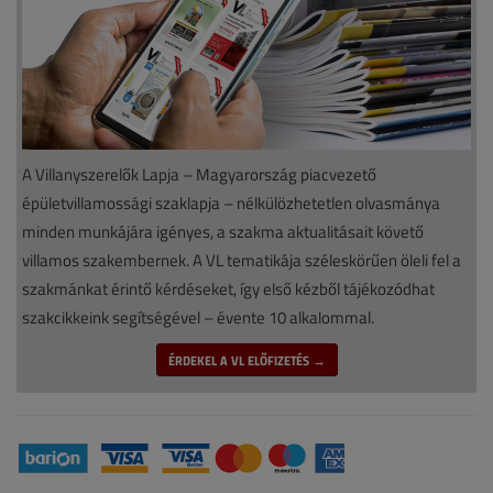
A Villanyszerelők Lapja – Magyarország piacvezető
épületvillamossági szaklapja – nélkülözhetetlen olvasmánya
minden munkájára igényes, a szakma aktualitásait követő
villamos szakembernek. A VL tematikája széleskörűen öleli fel a
szakmánkat érintő kérdéseket, így első kézből tájékozódhat
szakcikkeink segítségével – évente 10 alkalommal.
ÉRDEKEL A VL ELŐFIZETÉS →