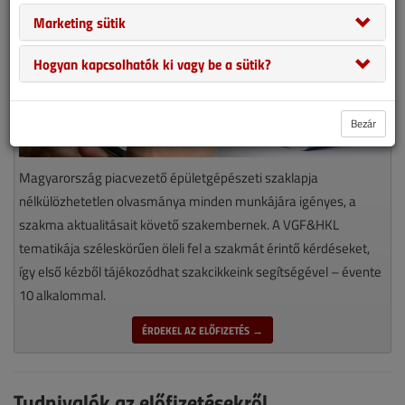
Marketing sütik
Hogyan kapcsolhatók ki vagy be a sütik?
Bezár
Magyarország piacvezető épületgépészeti szaklapja
nélkülözhetetlen olvasmánya minden munkájára igényes, a
szakma aktualitásait követő szakembernek. A VGF&HKL
tematikája széleskörűen öleli fel a szakmát érintő kérdéseket,
így első kézből tájékozódhat szakcikkeink segítségével – évente
10 alkalommal.
ÉRDEKEL AZ ELŐFIZETÉS →
Tudnivalók az előfizetésekről