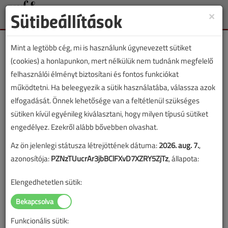
Sütibeállítások
×
Toggle
naviga
Mint a legtöbb cég, mi is használunk úgynevezett sütiket
(cookies) a honlapunkon, mert nélkülük nem tudnánk megfelelő
felhasználói élményt biztosítani és fontos funkciókat
működtetni. Ha beleegyezik a sütik használatába, válassza azok
VGF&HKL lapszámvásárlás
elfogadását. Önnek lehetősége van a feltétlenül szükséges
sütiken kívül egyénileg kiválasztani, hogy milyen típusú sütiket
2022. októberi lapszám vásárlása
engedélyez. Ezekről alább bővebben olvashat.
Az ön jelenlegi státusza létrejöttének dátuma:
2026. aug. 7.
,
A lapszám megvásárlásával korlátlan hozzáférést kap a
azonosítója:
PZNzTUucrAr3jbBClFXvD7XZRY5ZjTz
, állapota:
lapszám cikkeihez és pdf formátumban letöltheti a
lapszámot. A sikeres online elektronikus fizetést követően
Elengedhetetlen sütik:
azonnal aktiválódik a hozzáférés a lapszámhoz. A
hozzáférése nem évül el.
Funkcionális sütik:
A rendeléshez kérjük, lépjen be!