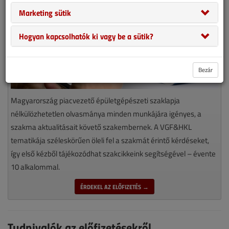
Marketing sütik
Hogyan kapcsolhatók ki vagy be a sütik?
Bezár
Magyarország piacvezető épületgépészeti szaklapja
nélkülözhetetlen olvasmánya minden munkájára igényes, a
szakma aktualitásait követő szakembernek. A VGF&HKL
tematikája széleskörűen öleli fel a szakmát érintő kérdéseket,
így első kézből tájékozódhat szakcikkeink segítségével – évente
10 alkalommal.
ÉRDEKEL AZ ELŐFIZETÉS →
Tudnivalók az előfizetésekről