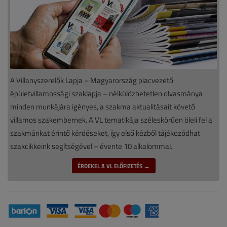
A Villanyszerelők Lapja – Magyarország piacvezető
épületvillamossági szaklapja – nélkülözhetetlen olvasmánya
minden munkájára igényes, a szakma aktualitásait követő
villamos szakembernek. A VL tematikája széleskörűen öleli fel a
szakmánkat érintő kérdéseket, így első kézből tájékozódhat
szakcikkeink segítségével – évente 10 alkalommal.
ÉRDEKEL A VL ELŐFIZETÉS →