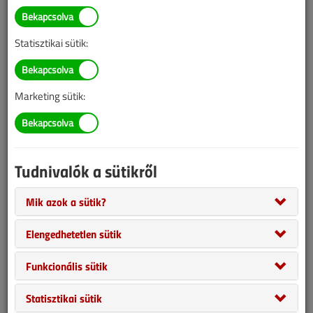
Illetve, ha még nem tette meg, kérjük, regisztráljon!
Statisztikai sütik:
BELÉPÉS/REGISZTRÁCIÓ
Marketing sütik:
Tudnivalók az online lapszámvásárlásról
Van más mód ahhoz, hogy hozzáférjek egy lapszámhoz?
Tudnivalók a sütikről
A megvásárolt lapszámot megkapom nyomtatott
formában is?
Mik azok a sütik?
Meddig érvényes a hozzáférés a megvásárolt
lapszámhoz?
Elengedhetetlen sütik
VGF&HKL előfizetés
Funkcionális sütik
Statisztikai sütik