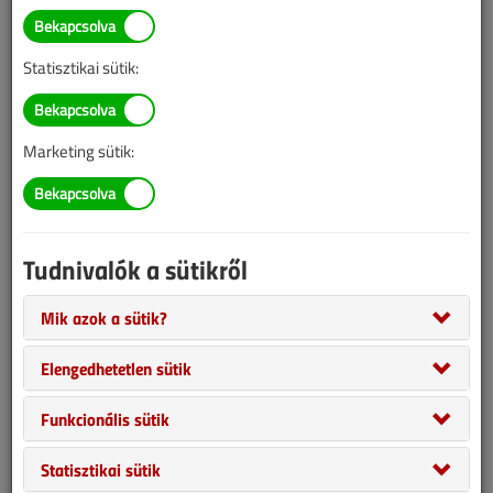
Illetve, ha még nem tette meg, kérjük, regisztráljon!
Statisztikai sütik:
BELÉPÉS/REGISZTRÁCIÓ
Marketing sütik:
Tudnivalók az online lapszámvásárlásról
Van más mód ahhoz, hogy hozzáférjek egy lapszámhoz?
Tudnivalók a sütikről
A megvásárolt lapszámot megkapom nyomtatott
formában is?
Mik azok a sütik?
Meddig érvényes a hozzáférés a megvásárolt
lapszámhoz?
Elengedhetetlen sütik
VGF&HKL előfizetés
Funkcionális sütik
Statisztikai sütik