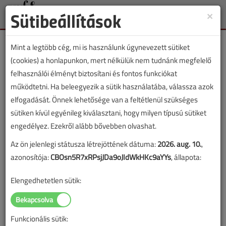
Sütibeállítások
×
Toggle
naviga
Mint a legtöbb cég, mi is használunk úgynevezett sütiket
(cookies) a honlapunkon, mert nélkülük nem tudnánk megfelelő
felhasználói élményt biztosítani és fontos funkciókat
működtetni. Ha beleegyezik a sütik használatába, válassza azok
VGF&HKL lapszámvásárlás
elfogadását. Önnek lehetősége van a feltétlenül szükséges
sütiken kívül egyénileg kiválasztani, hogy milyen típusú sütiket
2023. július-augusztusi lapszám vásárlása
engedélyez. Ezekről alább bővebben olvashat.
Az ön jelenlegi státusza létrejöttének dátuma:
2026. aug. 10.
,
A lapszám megvásárlásával korlátlan hozzáférést kap a
azonosítója:
CBOsn5R7xRPsjJDa9oJIdWkHKc9aYYs
, állapota:
lapszám cikkeihez és pdf formátumban letöltheti a
lapszámot. A sikeres online elektronikus fizetést követően
Elengedhetetlen sütik:
azonnal aktiválódik a hozzáférés a lapszámhoz. A
hozzáférése nem évül el.
Funkcionális sütik:
A rendeléshez kérjük, lépjen be!