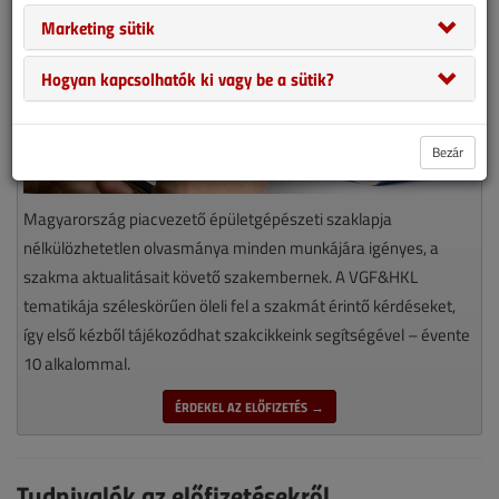
Marketing sütik
Hogyan kapcsolhatók ki vagy be a sütik?
Bezár
Magyarország piacvezető épületgépészeti szaklapja
nélkülözhetetlen olvasmánya minden munkájára igényes, a
szakma aktualitásait követő szakembernek. A VGF&HKL
tematikája széleskörűen öleli fel a szakmát érintő kérdéseket,
így első kézből tájékozódhat szakcikkeink segítségével – évente
10 alkalommal.
ÉRDEKEL AZ ELŐFIZETÉS →
Tudnivalók az előfizetésekről