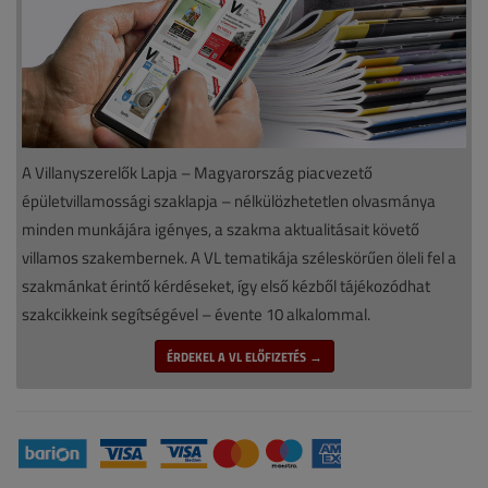
A Villanyszerelők Lapja – Magyarország piacvezető
épületvillamossági szaklapja – nélkülözhetetlen olvasmánya
minden munkájára igényes, a szakma aktualitásait követő
villamos szakembernek. A VL tematikája széleskörűen öleli fel a
szakmánkat érintő kérdéseket, így első kézből tájékozódhat
szakcikkeink segítségével – évente 10 alkalommal.
ÉRDEKEL A VL ELŐFIZETÉS →