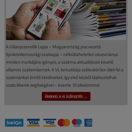
A Villanyszerelők Lapja – Magyarország piacvezető
épületvillamossági szaklapja – nélkülözhetetlen olvasmánya
minden munkájára igényes, a szakma aktualitásait követő
villamos szakembernek. A VL tematikája széleskörűen öleli fel a
szakmánkat érintő kérdéseket, így első kézből tájékozódhat
szakcikkeink segítségével – évente 10 alkalommal.
ÉRDEKEL A VL ELŐFIZETÉS →