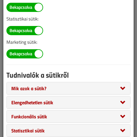
Illetve, ha még nem tette meg, kérjük, regisztráljon!
Statisztikai sütik:
BELÉPÉS/REGISZTRÁCIÓ
Marketing sütik:
Tudnivalók az online lapszámvásárlásról
Van más mód ahhoz, hogy hozzáférjek egy lapszámhoz?
Tudnivalók a sütikről
A megvásárolt lapszámot megkapom nyomtatott
formában is?
Mik azok a sütik?
Meddig érvényes a hozzáférés a megvásárolt
lapszámhoz?
Elengedhetetlen sütik
VGF&HKL előfizetés
Funkcionális sütik
Statisztikai sütik