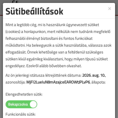
Sütibeállítások
×
Toggle
naviga
Mint a legtöbb cég, mi is használunk úgynevezett sütiket
(cookies) a honlapunkon, mert nélkülük nem tudnánk megfelelő
felhasználói élményt biztosítani és fontos funkciókat
működtetni. Ha beleegyezik a sütik használatába, válassza azok
VGF&HKL lapszámvásárlás
elfogadását. Önnek lehetősége van a feltétlenül szükséges
sütiken kívül egyénileg kiválasztani, hogy milyen típusú sütiket
2024. decemberi lapszám vásárlása
engedélyez. Ezekről alább bővebben olvashat.
Az ön jelenlegi státusza létrejöttének dátuma:
2026. aug. 10.
,
A lapszám megvásárlásával korlátlan hozzáférést kap a
azonosítója:
MjFI2LueIuN8mAzajceEAROWtJPLvP6
, állapota:
lapszám cikkeihez és pdf formátumban letöltheti a
lapszámot. A sikeres online elektronikus fizetést követően
Elengedhetetlen sütik:
azonnal aktiválódik a hozzáférés a lapszámhoz. A
hozzáférése nem évül el.
Funkcionális sütik:
A rendeléshez kérjük, lépjen be!