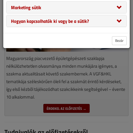
Marketing sütik
Hogyan kapcsolhatók ki vagy be a sütik?
Bezár
Magyarország piacvezető épületgépészeti szaklapja
nélkülözhetetlen olvasmánya minden munkájára igényes, a
szakma aktualitásait követő szakembernek. A VGF&HKL
tematikája széleskörűen öleli fel a szakmát érintő kérdéseket,
így első kézből tájékozódhat szakcikkeink segítségével – évente
10 alkalommal.
ÉRDEKEL AZ ELŐFIZETÉS →
Tudnivalók az előfizetésekről