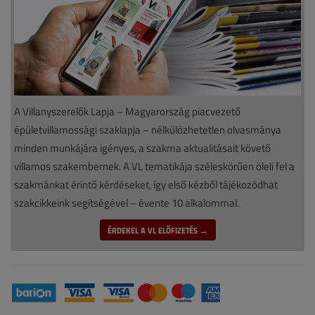
A Villanyszerelők Lapja – Magyarország piacvezető
épületvillamossági szaklapja – nélkülözhetetlen olvasmánya
minden munkájára igényes, a szakma aktualitásait követő
villamos szakembernek. A VL tematikája széleskörűen öleli fel a
szakmánkat érintő kérdéseket, így első kézből tájékozódhat
szakcikkeink segítségével – évente 10 alkalommal.
ÉRDEKEL A VL ELŐFIZETÉS →