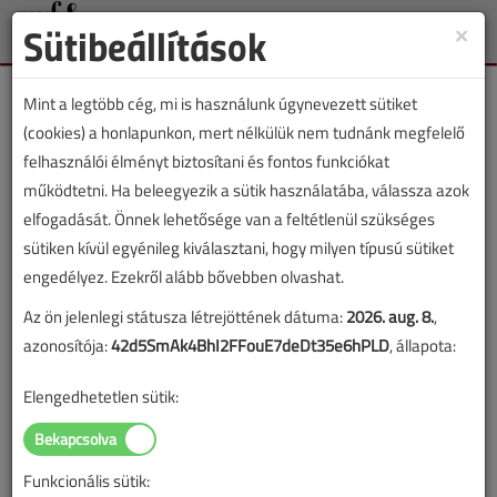
Sütibeállítások
×
Toggle
naviga
Mint a legtöbb cég, mi is használunk úgynevezett sütiket
(cookies) a honlapunkon, mert nélkülük nem tudnánk megfelelő
felhasználói élményt biztosítani és fontos funkciókat
működtetni. Ha beleegyezik a sütik használatába, válassza azok
VGF&HKL lapszámvásárlás
elfogadását. Önnek lehetősége van a feltétlenül szükséges
sütiken kívül egyénileg kiválasztani, hogy milyen típusú sütiket
2025. január-februári lapszám vásárlása
engedélyez. Ezekről alább bővebben olvashat.
Az ön jelenlegi státusza létrejöttének dátuma:
2026. aug. 8.
,
A lapszám megvásárlásával korlátlan hozzáférést kap a
azonosítója:
42d5SmAk4BhI2FFouE7deDt35e6hPLD
, állapota:
lapszám cikkeihez és pdf formátumban letöltheti a
lapszámot. A sikeres online elektronikus fizetést követően
Elengedhetetlen sütik:
azonnal aktiválódik a hozzáférés a lapszámhoz. A
hozzáférése nem évül el.
Funkcionális sütik:
A rendeléshez kérjük, lépjen be!