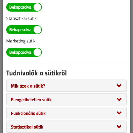
Illetve, ha még nem tette meg, kérjük, regisztráljon!
Statisztikai sütik:
BELÉPÉS/REGISZTRÁCIÓ
Marketing sütik:
Tudnivalók az online lapszámvásárlásról
Van más mód ahhoz, hogy hozzáférjek egy lapszámhoz?
Tudnivalók a sütikről
A megvásárolt lapszámot megkapom nyomtatott
formában is?
Mik azok a sütik?
Meddig érvényes a hozzáférés a megvásárolt
lapszámhoz?
Elengedhetetlen sütik
VGF&HKL előfizetés
Funkcionális sütik
Statisztikai sütik