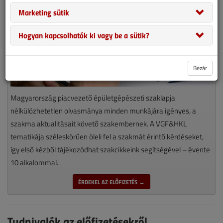
Marketing sütik
Hogyan kapcsolhatók ki vagy be a sütik?
Bezár
Magyarország piacvezető épületgépészeti szaklapja
nélkülözhetetlen olvasmánya minden munkájára igényes, a
szakma aktualitásait követő szakembernek. A VGF&HKL
tematikája széleskörűen öleli fel a szakmát érintő kérdéseket,
így első kézből tájékozódhat szakcikkeink segítségével – évente
10 alkalommal.
ÉRDEKEL AZ ELŐFIZETÉS →
Tudnivalók az előfizetésekről