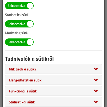
Illetve, ha még nem tette meg, kérjük, regisztráljon!
Statisztikai sütik:
BELÉPÉS/REGISZTRÁCIÓ
Marketing sütik:
Tudnivalók az online lapszámvásárlásról
Van más mód ahhoz, hogy hozzáférjek egy lapszámhoz?
Tudnivalók a sütikről
A megvásárolt lapszámot megkapom nyomtatott
formában is?
Mik azok a sütik?
Meddig érvényes a hozzáférés a megvásárolt
lapszámhoz?
Elengedhetetlen sütik
VGF&HKL előfizetés
Funkcionális sütik
Statisztikai sütik