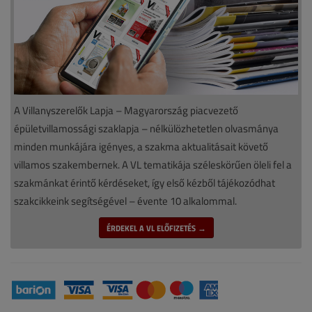
A Villanyszerelők Lapja – Magyarország piacvezető
épületvillamossági szaklapja – nélkülözhetetlen olvasmánya
minden munkájára igényes, a szakma aktualitásait követő
villamos szakembernek. A VL tematikája széleskörűen öleli fel a
szakmánkat érintő kérdéseket, így első kézből tájékozódhat
szakcikkeink segítségével – évente 10 alkalommal.
ÉRDEKEL A VL ELŐFIZETÉS →