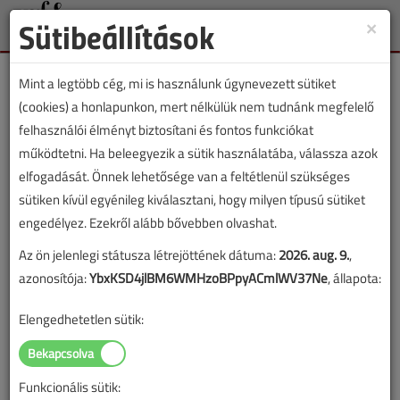
Sütibeállítások
×
Toggle
naviga
Mint a legtöbb cég, mi is használunk úgynevezett sütiket
(cookies) a honlapunkon, mert nélkülük nem tudnánk megfelelő
felhasználói élményt biztosítani és fontos funkciókat
működtetni. Ha beleegyezik a sütik használatába, válassza azok
VGF&HKL lapszámvásárlás
elfogadását. Önnek lehetősége van a feltétlenül szükséges
sütiken kívül egyénileg kiválasztani, hogy milyen típusú sütiket
2025. októberi lapszám vásárlása
engedélyez. Ezekről alább bővebben olvashat.
Az ön jelenlegi státusza létrejöttének dátuma:
2026. aug. 9.
,
A lapszám megvásárlásával korlátlan hozzáférést kap a
azonosítója:
YbxKSD4jlBM6WMHzoBPpyACmlWV37Ne
, állapota:
lapszám cikkeihez és pdf formátumban letöltheti a
lapszámot. A sikeres online elektronikus fizetést követően
Elengedhetetlen sütik:
azonnal aktiválódik a hozzáférés a lapszámhoz. A
hozzáférése nem évül el.
Funkcionális sütik:
A rendeléshez kérjük, lépjen be!