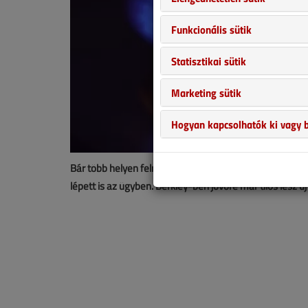
Funkcionális sütik
Statisztikai sütik
Marketing sütik
Hogyan kapcsolhatók ki vagy b
Bár több helyen felmerült már ötlet szintjén a gázkészül
lépett is az ügyben. Berkley-ben jövőre már tilos lesz 