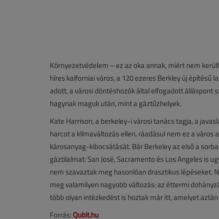
Környezetvédelem – ez az oka annak, miért nem kerülh
híres kalforniai város, a 120 ezeres Berkley új építésű 
adott, a városi döntéshozók által elfogadott álláspont 
hagynak maguk után, mint a gáztűzhelyek.
Kate Harrison, a berkeley-i városi tanács tagja, a javas
harcot a klímaváltozás ellen, ráadásul nem ez a város az
károsanyag-kibocsátását. Bár Berkeley az első a sorban
gáztilalmat: San José, Sacramento és Los Angeles is ug
nem szavaztak meg hasonlóan drasztikus lépéseket. Ne
meg valamilyen nagyobb változás: az éttermi dohányzá
több olyan intézkedést is hoztak már itt, amelyet aztá
Forrás:
Qubit.hu