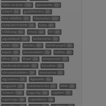
fűtési rendszer
gázszerelés
150
21
Geberit
gyűjtőkémény
23
21
hmv-előállítás
hőszivattyú
51
202
HUNGAROTHERM
hűtés
24
97
hűtőközeg
interjú
ISH
54
44
23
jogszabályok
karbantartás
102
92
kazán
kémény
kéményseprő
144
97
45
képzés
kereskedelem
kiállítás
35
78
82
klíma
Knauf
kompresszor
173
22
21
kondenzációs kazán
konvektor
52
35
környezetvédelem
koronavírus
24
42
légcsatorna
légkezelés
21
54
megújulók
méréstechnika
MMK
25
47
23
múzeum
nagyvilág
napelem
100
49
37
napenergia
napkollektor
35
28