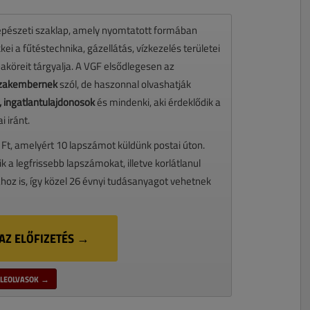
pészeti szaklap, amely nyomtatott formában
ei a fűtéstechnika, gázellátás, vízkezelés területei
maköreit tárgyalja. A VGF elsődlegesen az
 szakembernek
szól, de haszonnal olvashatják
 ingatlantulajdonosok
és mindenki, aki érdeklődik a
 iránt.
 Ft, amelyért 10 lapszámot küldünk postai úton.
ik a legfrissebb lapszámokat, illetve korlátlanul
oz is, így közel 26 évnyi tudásanyagot vehetnek
AZ ELŐFIZETÉS →
LEOLVASOK →