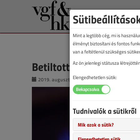
Sütibeállításo
Mint a legtöbb cég, mi is használ
élményt biztosítani és fontos fun
van a feltétlenül szükséges sütike
Betiltották a gáztűzhel
Az ön jelenlegi státusza létrejöt
Elengedhetetlen sütik:
2019. augusztus 7. |
VGF&HKL online |
3
Tudnivalók a sütikről
Mik azok a sütik?
Elengedhetetlen sütik