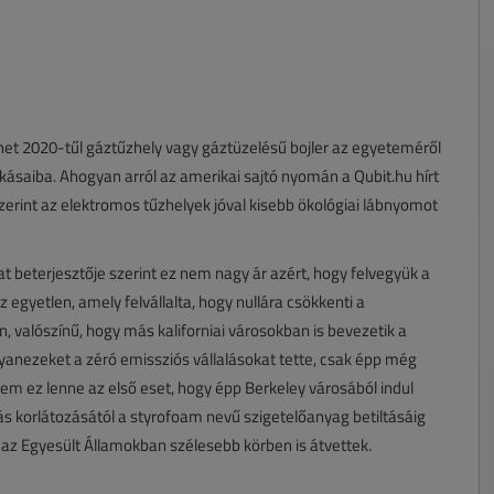
et 2020-tűl gáztűzhely vagy gáztüzelésű bojler az egyeteméről
lakásaiba. Ahogyan arról az amerikai sajtó nyomán a Qubit.hu hírt
szerint az elektromos tűzhelyek jóval kisebb ökológiai lábnyomot
lat beterjesztője szerint ez nem nagy ár azért, hogy felvegyük a
 egyetlen, amely felvállalta, hogy nullára csökkenti a
, valószínű, hogy más kaliforniai városokban is bevezetik a
yanezeket a zéró emissziós vállalásokat tette, csak épp még
m ez lenne az első eset, hogy épp Berkeley városából indul
s korlátozásától a styrofoam nevű szigetelőanyag betiltásáig
n az Egyesült Államokban szélesebb körben is átvettek.