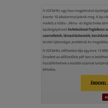
A VGF&HKL egy havi megjelenésű épületgé
évente 10 alkalommal jelenik meg. A lap cikk
mellett a hűtés-, klíma- és légtechnika té
épületgépészeti
kivitelezéssel foglalkozó
üzemeltetők, társasházkezelők, beruházók,
terület újdonságai, problémái és megoldásai
A VGF&HKL előfizetési díja egy évre 13 990
Emellett az előfizetőink pdf-ben is letölthet
hozzáférhetnek a korábbi számok tartalmáh
bírtokba.
ÉRDEKEL 
BE