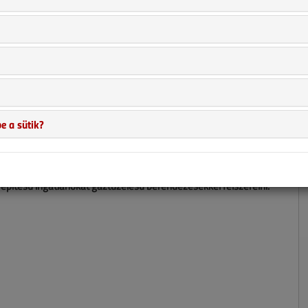
e a sütik?
ékek betiltása, egy kaliforniai város az első, amely valóban
új építésű ingatlanokat gáztüzelésű berendezésekkel felszerelni.