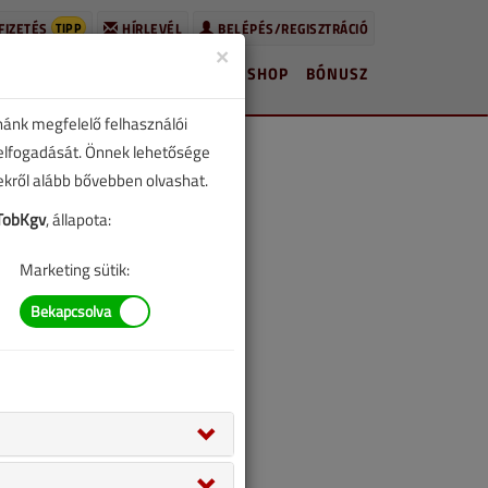
TIPP
FIZETÉS
HÍRLEVÉL
BELÉPÉS/REGISZTRÁCIÓ
×
HÍREK
LAPSZÁMOK
BLOG
SHOP
BÓNUSZ
nánk megfelelő felhasználói
 elfogadását. Önnek lehetősége
zekről alább bővebben olvashat.
TobKgv
, állapota:
Marketing sütik: