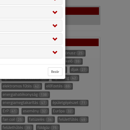
Facebook
Címkék
bojler
Bokor András
bónusz
28
90
25
cégügyek
CO
CO-érzékelő
58
51
59
CONSTRUMA
csatorna
díjak
122
22
27
Bezár
égéstermék-elvezető
egészség
50
42
elektromos fűtés
előfizetés
42
69
energiahatékonyság
138
energiamegtakarítás
épületgépészet
47
71
ErP
esemény
Európa
41
32
32
fan coil
fatüzelés
felületfűtés
25
34
49
felülethűtés
földgáz
39
75