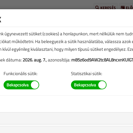
KERESÉS
ELŐ
k
unk úgynevezett sütiket (cookies) a honlapunkon, mert nélkülük nem tud
kciókat működtetni. Ha beleegyezik a sütik használatába, válassza azok
n kívül egyénileg kiválasztani, hogy milyen típusú sütiket engedélyez. E
yeket Berkley-ben
tének dátuma:
2026. aug. 7.
, azonosítója:
m85z6od9AW2tc8AL8ncxnKUlG
Funkcionális sütik:
Statisztikai sütik:
284 |