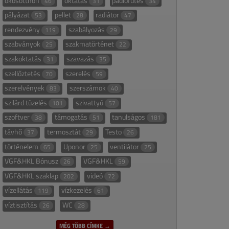
okosotthon
oktatás
padlófűtés
46
31
34
pályázat
pellet
radiátor
53
28
47
rendezvény
szabályozás
119
29
szabványok
szakmatörténet
25
22
szakoktatás
szavazás
31
35
szellőztetés
szerelés
70
59
szerelvények
szerszámok
83
40
szilárd tüzelés
szivattyú
101
57
szoftver
támogatás
tanulságos
38
51
181
távhő
termosztát
Testo
37
29
26
történelem
Uponor
ventilátor
65
25
25
VGF&HKL Bónusz
VGF&HKL
26
59
VGF&HKL szaklap
videó
202
72
vízellátás
vízkezelés
119
61
víztisztítás
WC
26
28
MÉG TÖBB CÍMKE →