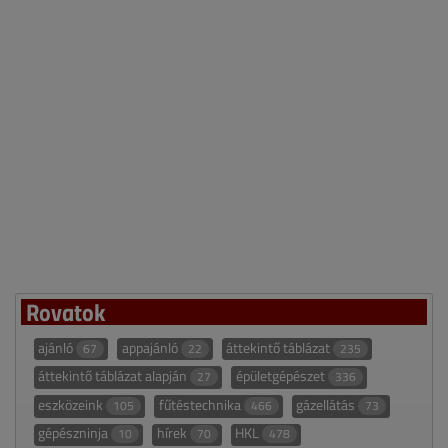
Rovatok
ajánló
appajánló
áttekintő táblázat
67
22
235
áttekintő táblázat alapján
épületgépészet
27
336
eszközeink
fűtéstechnika
gázellátás
105
466
73
gépészninja
hírek
HKL
10
70
478