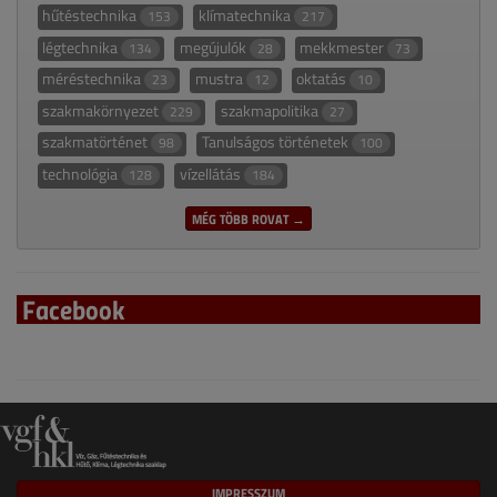
hűtéstechnika
klímatechnika
153
217
légtechnika
megújulók
mekkmester
134
28
73
méréstechnika
mustra
oktatás
23
12
10
szakmakörnyezet
szakmapolitika
229
27
szakmatörténet
Tanulságos történetek
98
100
technológia
vízellátás
128
184
MÉG TÖBB ROVAT →
Facebook
IMPRESSZUM