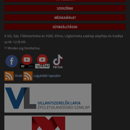
SZERZŐINK
MÉDIAAJÁNLAT
SÜTIBEÁLLÍTÁSOK
A Víz, Gáz, Fűtéstechnika és Hűtő, Klíma, Légtechnika szaklap alapítója és kiadója
az M-12/B Kft.
© Minden jog fenntartva.
Hírek
Legutóbbi lapszám