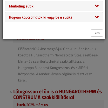
Hungarotherm szakkiállítás ideje alatt. Keressen
Marketing sütik
minket az A pavilon 103/A kiállítóhelyén április 9. és
13. ...
Hogyan kapcsolhatók ki vagy be a sütik?
Idén is legyen a vendégünk a
Hungarotherm kiállításon!
Bezár
Hírek, 2025. április
Előfizetőnk? Akkor meghívjuk Önt 2025. április 9-13.
között a Hungarotherm Nemzetközi fűtés, szellőzés-,
klíma- és szanitertechnikai szakkiállításra, a
Hungexpo Budapest Kongresszusi és Kiállítási
Központba. A rendezvényen cégünk is részt vesz,
kere...
Látogasson el ön is a HUNGAROTHERM és
CONSTRUMA szakkiállításra!
Hírek, 2025. március