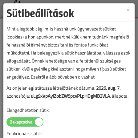
Sütibeállítások
×
Toggle
naviga
Mint a legtöbb cég, mi is használunk úgynevezett sütiket
(cookies) a honlapunkon, mert nélkülük nem tudnánk megfelelő
felhasználói élményt biztosítani és fontos funkciókat
működtetni. Ha beleegyezik a sütik használatába, válassza azok
Címke: HUNGAROTHERM
elfogadását. Önnek lehetősége van a feltétlenül szükséges
sütiken kívül egyénileg kiválasztani, hogy milyen típusú sütiket
„HUNGAROTHERM” címkével jelölt
engedélyez. Ezekről alább bővebben olvashat.
tartalmak
Az ön jelenlegi státusza létrejöttének dátuma:
2026. aug. 7.
,
azonosítója:
uLg9xVpAyIZobZW5pcvPLpHDgMB2VLA
, állapota:
1
2
Elengedhetetlen sütik:
Jövő héten nyitnak a CONSTRUMA és
HUNGAROTHERM szakkiállítások a
Funkcionális sütik:
HUNGEXPO-n