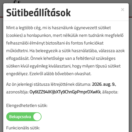
Sütibeállítások
×
Toggle
naviga
Mint a legtöbb cég, mi is használunk úgynevezett sütiket
(cookies) a honlapunkon, mert nélkülük nem tudnánk megfelelő
felhasználói élményt biztosítani és fontos funkciókat
működtetni. Ha beleegyezik a sütik használatába, válassza azok
Megbízhatatlan, de
elfogadását. Önnek lehetősége van a feltétlenül szükséges
szórakoztató
sütiken kívül egyénileg kiválasztani, hogy milyen típusú sütiket
engedélyez. Ezekről alább bővebben olvashat.
Csepegő csap, mint metronóm
Az ön jelenlegi státusza létrejöttének dátuma:
2026. aug. 9.
,
2022. január 18. |
Papp Tibor
|
4493 |
azonosítója:
Oy6tZZ94IKIjbXTy9ChnGpPmprDXwKk
, állapota:
Elengedhetetlen sütik:
Funkcionális sütik: