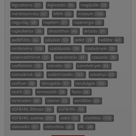
légcsatorna
légkezelés
megújulók
21
54
25
méréstechnika
MMK
múzeum
47
23
100
nagyvilág
napelem
napenergia
49
37
35
napkollektor
okosotthon
oktatás
28
46
31
padlófűtés
pályázat
pellet
radiátor
34
53
28
47
rendezvény
szabályozás
szabványok
119
29
25
szakmatörténet
szakoktatás
szavazás
22
31
35
szellőztetés
szerelés
szerelvények
70
59
83
szerszámok
szilárd tüzelés
szivattyú
40
101
57
szoftver
támogatás
tanulságos
38
51
181
távhő
termosztát
Testo
37
29
26
történelem
Uponor
ventilátor
65
25
25
VGF&HKL Bónusz
VGF&HKL
26
59
VGF&HKL szaklap
videó
vízellátás
202
72
119
vízkezelés
víztisztítás
WC
61
26
28