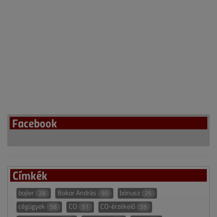
Facebook
Címkék
bojler
Bokor András
bónusz
28
90
25
cégügyek
CO
CO-érzékelő
58
51
59