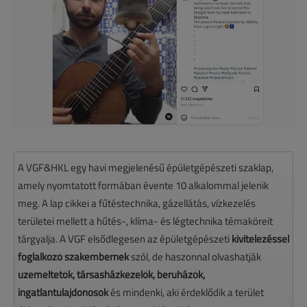
A VGF&HKL egy havi megjelenésű épületgépészeti szaklap,
amely nyomtatott formában évente 10 alkalommal jelenik
meg. A lap cikkei a fűtéstechnika, gázellátás, vízkezelés
területei mellett a hűtés-, klíma- és légtechnika témaköreit
tárgyalja. A VGF elsődlegesen az épületgépészeti
kivitelezéssel
foglalkozó szakembernek
szól, de haszonnal olvashatják
üzemeltetők, társasházkezelők, beruházók,
ingatlantulajdonosok
és mindenki, aki érdeklődik a terület