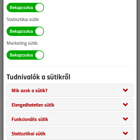
Statisztikai sütik:
Marketing sütik:
A zenészek gyakran használnak metronómot, azaz ritmust adó,
mechanikus vagy elektronikus ketyegő szerkezetet a
gyakorláshoz. Evan Taucher gitárművész kipróbált egy hidronikus
változatot...
Tudnivalók a sütikről
Mik azok a sütik?
Elengedhetetlen sütik
Funkcionális sütik
Statisztikai sütik