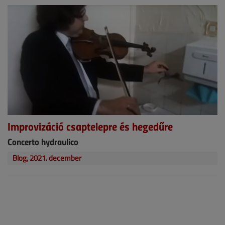
Improvizáció csaptelepre és hegedűre
Concerto hydraulico
Blog, 2021. december