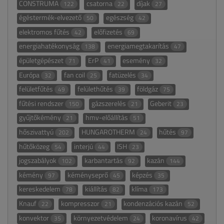
CONSTRUMA
csatorna
díjak
122
22
27
égéstermék-elvezető
egészség
50
42
elektromos fűtés
előfizetés
42
69
energiahatékonyság
energiamegtakarítás
138
47
épületgépészet
ErP
esemény
71
41
32
Európa
fan coil
fatüzelés
32
25
34
felületfűtés
felülethűtés
földgáz
49
39
75
fűtési rendszer
gázszerelés
Geberit
150
21
23
gyűjtőkémény
hmv-előállítás
21
51
hőszivattyú
HUNGAROTHERM
hűtés
202
24
97
hűtőközeg
interjú
ISH
54
44
23
jogszabályok
karbantartás
kazán
102
92
144
kémény
kéményseprő
képzés
97
45
35
kereskedelem
kiállítás
klíma
78
82
173
Knauf
kompresszor
kondenzációs kazán
22
21
52
konvektor
környezetvédelem
koronavírus
35
24
42