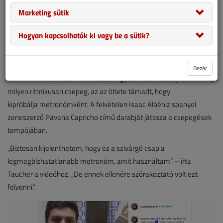
Marketing sütik
Hogyan kapcsolhatók ki vagy be a sütik?
Az
instagramon botlottunk a videóba
, amelyen egy belgrádi
szállodai csaptelep kis időre zenei kellékké válik.
Bezár
Evan Taucher, miután felfedezte, hogy szállodai szobájában a csap
milyen ritmikusan csepeg, az az ötlete támadt, hogy
kipróbálja metronómként. A felvételen Isaac Albéniz spanyol
zeneszerző Pavana Capricho című darabját játssza a csepegések
tempójában.
„Biztosan kijelenthetem, hogy ez a szivárgó csap a
legmegbízhatatlanabb metronóm, amit használtam” – írta
Taucher a videóhoz. „De ennek ellenére szórakoztató volt ezt
felvenni.”