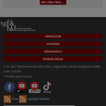
MÉG TÖBB CÍMKE →
IMPRESSZUM
SZERZŐINK
MÉDIAAJÁNLAT
SÜTIBEÁLLÍTÁSOK
A Víz, Gáz, Fűtéstechnika és Hűtő, Klíma, Légtechnika szaklap alapítója és kiadója
az M-12/B Kft.
© Minden jog fenntartva.
Hírek
Legutóbbi lapszám