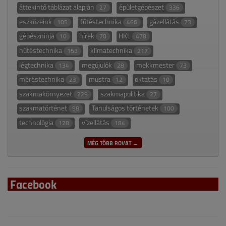
áttekintő táblázat alapján
épületgépészet
27
336
eszközeink
fűtéstechnika
gázellátás
105
466
73
gépészninja
hírek
HKL
10
70
478
hűtéstechnika
klímatechnika
153
217
légtechnika
megújulók
mekkmester
134
28
73
méréstechnika
mustra
oktatás
23
12
10
szakmakörnyezet
szakmapolitika
229
27
szakmatörténet
Tanulságos történetek
98
100
technológia
vízellátás
128
184
MÉG TÖBB ROVAT →
Facebook