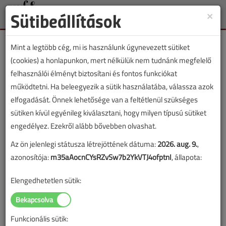
Sütibeállítások
×
Toggle
naviga
Mint a legtöbb cég, mi is használunk úgynevezett sütiket
(cookies) a honlapunkon, mert nélkülük nem tudnánk megfelelő
felhasználói élményt biztosítani és fontos funkciókat
működtetni. Ha beleegyezik a sütik használatába, válassza azok
Címke: medence
elfogadását. Önnek lehetősége van a feltétlenül szükséges
sütiken kívül egyénileg kiválasztani, hogy milyen típusú sütiket
„medence” címkével jelölt tartalmak
engedélyez. Ezekről alább bővebben olvashat.
Hétvégi házak, nyaralók épületgépészete
Az ön jelenlegi státusza létrejöttének dátuma:
2026. aug. 9.
,
azonosítója:
m35aAocnCYsRZvSw7b2YkVTJ4ofptnI
, állapota:
Hírek, 2020. július
Elengedhetetlen sütik:
Javában fut már a nyaralási szezon, tehát a legtöbb
tulajdonos már „kinyitotta” a hétvégi házát,
nyaralóját, mégsem haszontalan talán sorra venni,
Funkcionális sütik:
mit is kell tudnunk ezekről az épületekről gépészeti