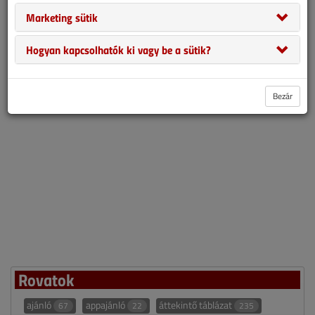
kiírt, sorrendben immár nyolcadik Év Medencéje
Marketing sütik
Pályázat 2016 díjátadására. A bárki által látogatható
Hogyan kapcsolhatók ki vagy be a sütik?
léte...
Bezár
Rovatok
ajánló
appajánló
áttekintő táblázat
67
22
235