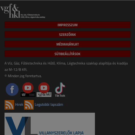
IMPRESSZUM
SZERZŐINK
MÉDIAAJÁNLAT
SÜTIBEÁLLÍTÁSOK
A Víz, Gáz, Fűtéstechnika és Hűtő, Klíma, Légtechnika szaklap alapítója és kiadója
az M-12/B Kft.
© Minden jog fenntartva.
Hírek
Legutóbbi lapszám