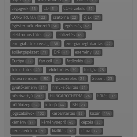
cégügyek
CO
CO-érzékelő
58
51
59
CONSTRUMA
csatorna
díjak
122
22
27
égéstermék-elvezető
egészség
50
42
elektromos fűtés
előfizetés
42
69
energiahatékonyság
energiamegtakarítás
138
47
épületgépészet
ErP
esemény
71
41
32
Európa
fan coil
fatüzelés
32
25
34
felületfűtés
felülethűtés
földgáz
49
39
75
fűtési rendszer
gázszerelés
Geberit
150
21
23
gyűjtőkémény
hmv-előállítás
21
51
hőszivattyú
HUNGAROTHERM
hűtés
202
24
97
hűtőközeg
interjú
ISH
54
44
23
jogszabályok
karbantartás
kazán
102
92
144
kémény
kéményseprő
képzés
97
45
35
kereskedelem
kiállítás
klíma
78
82
173