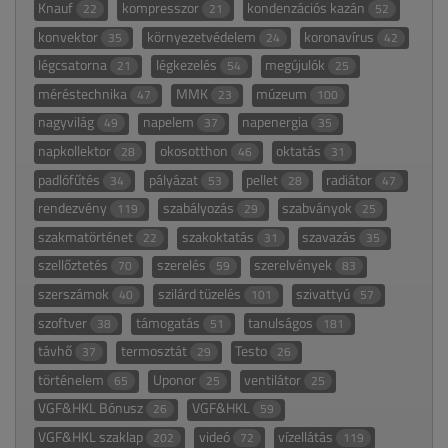
Knauf
kompresszor
kondenzációs kazán
22
21
52
konvektor
környezetvédelem
koronavírus
35
24
42
légcsatorna
légkezelés
megújulók
21
54
25
méréstechnika
MMK
múzeum
47
23
100
nagyvilág
napelem
napenergia
49
37
35
napkollektor
okosotthon
oktatás
28
46
31
padlófűtés
pályázat
pellet
radiátor
34
53
28
47
rendezvény
szabályozás
szabványok
119
29
25
szakmatörténet
szakoktatás
szavazás
22
31
35
szellőztetés
szerelés
szerelvények
70
59
83
szerszámok
szilárd tüzelés
szivattyú
40
101
57
szoftver
támogatás
tanulságos
38
51
181
távhő
termosztát
Testo
37
29
26
történelem
Uponor
ventilátor
65
25
25
VGF&HKL Bónusz
VGF&HKL
26
59
VGF&HKL szaklap
videó
vízellátás
202
72
119