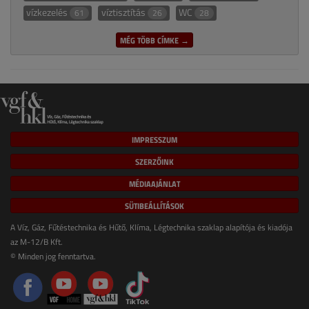
vízkezelés
víztisztítás
WC
61
26
28
MÉG TÖBB CÍMKE →
IMPRESSZUM
SZERZŐINK
MÉDIAAJÁNLAT
SÜTIBEÁLLÍTÁSOK
A Víz, Gáz, Fűtéstechnika és Hűtő, Klíma, Légtechnika szaklap alapítója és kiadója
az M-12/B Kft.
© Minden jog fenntartva.