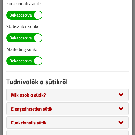
Funkcionális sütik:
Statisztikai sütik:
Ajánlunk figyelmébe egy-egy rovatot a VGF&HKL számaiból.
Ezúttal az összehasonlító táblázatok vannak terítéken, az
Marketing sütik:
épületgépészet világából.
Tudnivalók a sütikről
Mik azok a sütik?
Elengedhetetlen sütik
Funkcionális sütik