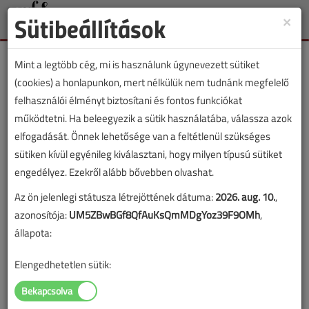
Sütibeállítások
×
Toggle
naviga
Mint a legtöbb cég, mi is használunk úgynevezett sütiket
(cookies) a honlapunkon, mert nélkülük nem tudnánk megfelelő
felhasználói élményt biztosítani és fontos funkciókat
működtetni. Ha beleegyezik a sütik használatába, válassza azok
Áttekintő, összehasonlító
elfogadását. Önnek lehetősége van a feltétlenül szükséges
táblázatok a VGF&HKL-ben
sütiken kívül egyénileg kiválasztani, hogy milyen típusú sütiket
engedélyez. Ezekről alább bővebben olvashat.
2020. február 5. |
VGF&HKL Online |
23 786 |
Az ön jelenlegi státusza létrejöttének dátuma:
2026. aug. 10.
,
azonosítója:
UM5ZBwBGf8QfAuKsQmMDgYoz39F9OMh
,
állapota:
Elengedhetetlen sütik: