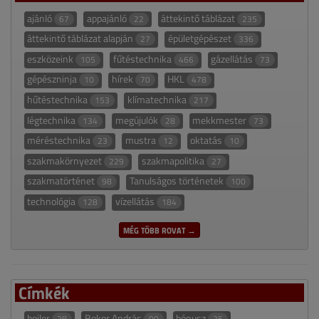
ajánló
appajánló
áttekintő táblázat
67
22
235
áttekintő táblázat alapján
épületgépészet
27
336
eszközeink
fűtéstechnika
gázellátás
105
466
73
gépészninja
hírek
HKL
10
70
478
hűtéstechnika
klímatechnika
153
217
légtechnika
megújulók
mekkmester
134
28
73
méréstechnika
mustra
oktatás
23
12
10
szakmakörnyezet
szakmapolitika
229
27
szakmatörténet
Tanulságos történetek
98
100
technológia
vízellátás
128
184
MÉG TÖBB ROVAT →
Címkék
bojler
Bokor András
bónusz
28
90
25