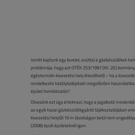
Ismét kaptunk egy levelet, ezúttal a gázkészülékek h
problémája, hogy azt OTÉK 253/1997 (XII. 20.) kormán
égéstermék-kivezetési hely létesíthető – ha a kivezetés
rendelkezés hatálybalépését megelőzően használatba ve
épület homlokzatán”.
Olvasónk ezt úgy értelmezi, hogy a jogalkotó mindenké
az egyik hazai gázkészülékgyártó tájékoztatójában enne
kivezetési helytől 10 m távolságon belül nem engedél
(2008) épült épületeknél igen.