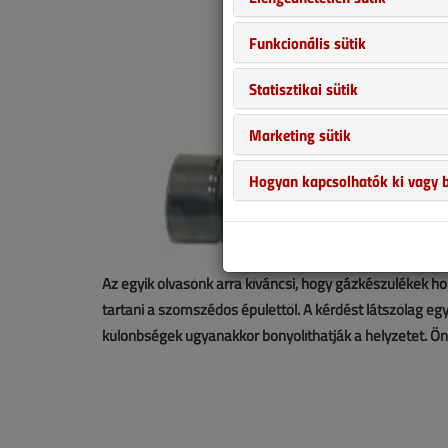
Funkcionális sütik
Statisztikai sütik
Marketing sütik
Hogyan kapcsolhatók ki vagy b
Az egyik olvasónk arra kíváncsi, hogy gázkészülékek ho
tartani a szomszédos épülettől. A kérdést látszólag eg
különbségek ugyanakkor bonyolíthatják a helyzetet. Ön