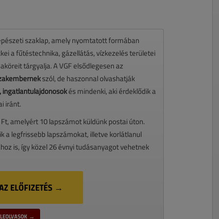
pészeti szaklap, amely nyomtatott formában
ei a fűtéstechnika, gázellátás, vízkezelés területei
maköreit tárgyalja. A VGF elsődlegesen az
 szakembernek
szól, de haszonnal olvashatják
 ingatlantulajdonosok
és mindenki, aki érdeklődik a
 iránt.
 Ft, amelyért 10 lapszámot küldünk postai úton.
ik a legfrissebb lapszámokat, illetve korlátlanul
oz is, így közel 26 évnyi tudásanyagot vehetnek
AZ ELŐFIZETÉS →
LEOLVASOK →