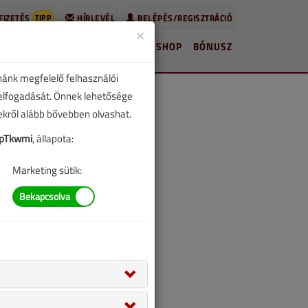
TIPP
FIZETÉS
HÍRLEVÉL
BELÉPÉS/REGISZTRÁCIÓ
×
HÍREK
LAPSZÁMOK
BLOG
SHOP
BÓNUSZ
nánk megfelelő felhasználói
 elfogadását. Önnek lehetősége
zekről alább bővebben olvashat.
pTkwmi
, állapota:
Marketing sütik: