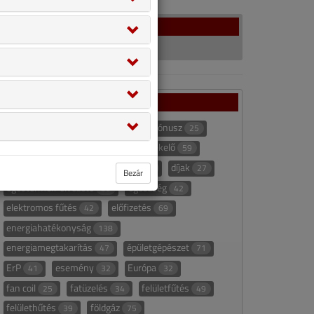
Facebook
Címkék
bojler
Bokor András
bónusz
28
90
25
cégügyek
CO
CO-érzékelő
58
51
59
CONSTRUMA
csatorna
díjak
122
22
27
Bezár
égéstermék-elvezető
egészség
50
42
elektromos fűtés
előfizetés
42
69
energiahatékonyság
138
energiamegtakarítás
épületgépészet
47
71
ErP
esemény
Európa
41
32
32
fan coil
fatüzelés
felületfűtés
25
34
49
felülethűtés
földgáz
39
75