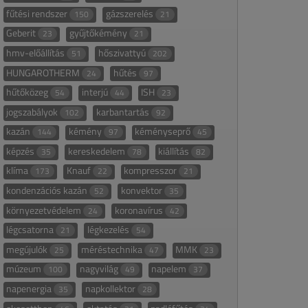
fűtési rendszer
gázszerelés
150
21
Geberit
gyűjtőkémény
23
21
hmv-előállítás
hőszivattyú
51
202
HUNGAROTHERM
hűtés
24
97
hűtőközeg
interjú
ISH
54
44
23
jogszabályok
karbantartás
102
92
kazán
kémény
kéményseprő
144
97
45
képzés
kereskedelem
kiállítás
35
78
82
klíma
Knauf
kompresszor
173
22
21
kondenzációs kazán
konvektor
52
35
környezetvédelem
koronavírus
24
42
légcsatorna
légkezelés
21
54
megújulók
méréstechnika
MMK
25
47
23
múzeum
nagyvilág
napelem
100
49
37
napenergia
napkollektor
35
28