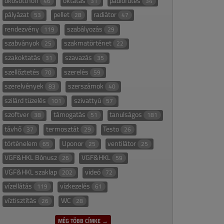
okosotthon
oktatás
padlófűtés
46
31
34
pályázat
pellet
radiátor
53
28
47
rendezvény
szabályozás
119
29
szabványok
szakmatörténet
25
22
szakoktatás
szavazás
31
35
szellőztetés
szerelés
70
59
szerelvények
szerszámok
83
40
szilárd tüzelés
szivattyú
101
57
szoftver
támogatás
tanulságos
38
51
181
távhő
termosztát
Testo
37
29
26
történelem
Uponor
ventilátor
65
25
25
VGF&HKL Bónusz
VGF&HKL
26
59
VGF&HKL szaklap
videó
202
72
vízellátás
vízkezelés
119
61
víztisztítás
WC
26
28
MÉG TÖBB CÍMKE →