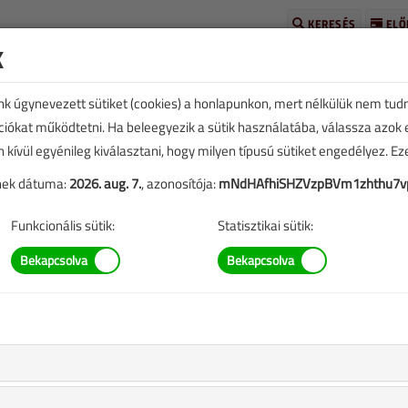
KERESÉS
ELŐ
k
unk úgynevezett sütiket (cookies) a honlapunkon, mert nélkülük nem tud
kciókat működtetni. Ha beleegyezik a sütik használatába, válassza azok
n kívül egyénileg kiválasztani, hogy milyen típusú sütiket engedélyez. E
elvezetés. Mikor
tének dátuma:
2026. aug. 7.
, azonosítója:
mNdHAfhiSHZVzpBVm1zhthu7v
Funkcionális sütik:
Statisztikai sütik:
 |