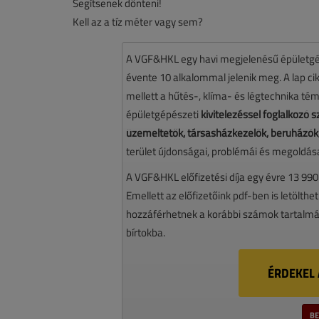
Segítsenek dönteni!
Kell az a tíz méter vagy sem?
A VGF&HKL egy havi megjelenésű épületgé
évente 10 alkalommal jelenik meg. A lap cikk
mellett a hűtés-, klíma- és légtechnika té
épületgépészeti
kivitelezéssel foglalkozó
üzemeltetők, társasházkezelők, beruházók,
terület újdonságai, problémái és megoldásai
A VGF&HKL előfizetési díja egy évre 13 990
Emellett az előfizetőink pdf-ben is letölthet
hozzáférhetnek a korábbi számok tartalmáh
bírtokba.
ÉRDEKEL 
BE