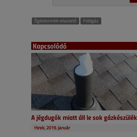
Égéstermék-elvezető
Földgáz
Kapcsolódó
A jégdugók miatt áll le sok gázkészülék
Hírek, 2019. január