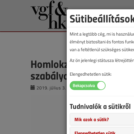
Sütibeállításo
Mint a legtöbb cég, mi is használ
élményt biztosítani és fontos fun
van a feltétlenül szükséges sütike
Homlokzati égéstermék-
Az ön jelenlegi státusza létrejöt
szabályos?
Elengedhetetlen sütik:
2019. július 3. |
Erdősi Csaba
|
20 284
Tudnivalók a sütikről
Mik azok a sütik?
Elengedhetetlen sütik