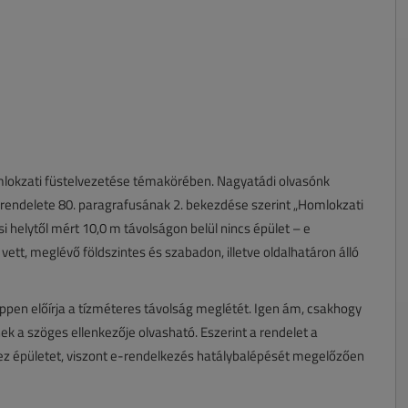
omlokzati füstelvezetése témakörében. Nagyatádi olvasónk
yrendelete 80. paragrafusának 2. bekezdése szerint „Homlokzati
i helytől mért 10,0 m távolságon belül nincs épület – e
tt, meglévő földszintes és szabadon, illetve oldalhatáron álló
ppen előírja a tízméteres távolság meglétét. Igen ám, csakhogy
k a szöges ellenkezője olvasható. Eszerint a rendelet a
yez épületet, viszont e-rendelkezés hatálybalépését megelőzően