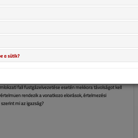
e a sütik?
mlokzati fali füstgázelvezetése esetén mekkora távolságot kell
yértelműen rendezik a vonatkozó előírások, értelmezési
 szerint mi az igazság?