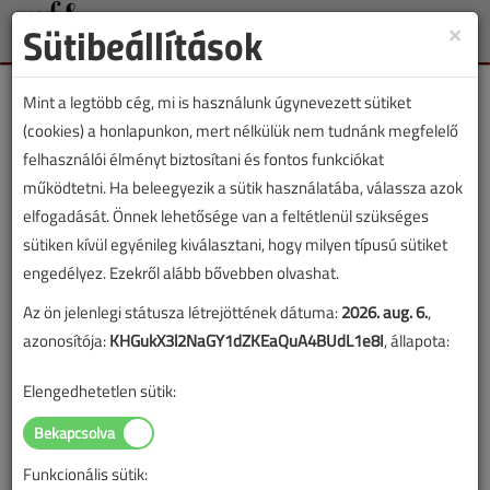
Sütibeállítások
×
Toggle
naviga
Mint a legtöbb cég, mi is használunk úgynevezett sütiket
(cookies) a honlapunkon, mert nélkülük nem tudnánk megfelelő
felhasználói élményt biztosítani és fontos funkciókat
működtetni. Ha beleegyezik a sütik használatába, válassza azok
Ki lehet a felelős a hibáért?
elfogadását. Önnek lehetősége van a feltétlenül szükséges
sütiken kívül egyénileg kiválasztani, hogy milyen típusú sütiket
2019. július 11. |
Erdősi Csaba
|
3626 |
engedélyez. Ezekről alább bővebben olvashat.
Az ön jelenlegi státusza létrejöttének dátuma:
2026. aug. 6.
,
azonosítója:
KHGukX3l2NaGY1dZKEaQuA4BUdL1e8I
, állapota:
Elengedhetetlen sütik:
Funkcionális sütik: