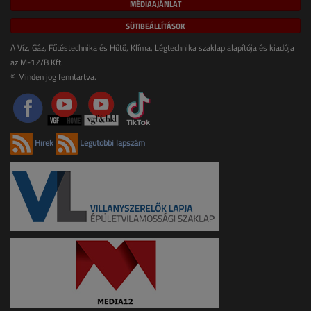
MÉDIAAJÁNLAT
SÜTIBEÁLLÍTÁSOK
A Víz, Gáz, Fűtéstechnika és Hűtő, Klíma, Légtechnika szaklap alapítója és kiadója
az M-12/B Kft.
© Minden jog fenntartva.
Hírek
Legutóbbi lapszám