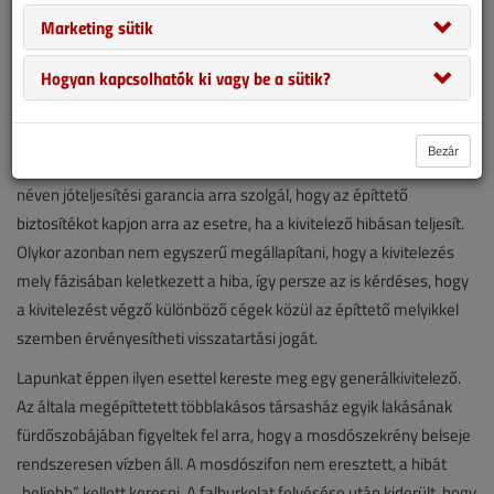
Marketing sütik
Hogyan kapcsolhatók ki vagy be a sütik?
A garanciális visszatartás jogának szerződésbe foglalása elterjedt
Bezár
gyakorlat az építési megállapodások körében. A visszatartás, más
néven jóteljesítési garancia arra szolgál, hogy az építtető
biztosítékot kapjon arra az esetre, ha a kivitelező hibásan teljesít.
Olykor azonban nem egyszerű megállapítani, hogy a kivitelezés
mely fázisában keletkezett a hiba, így persze az is kérdéses, hogy
a kivitelezést végző különböző cégek közül az építtető melyikkel
szemben érvényesítheti visszatartási jogát.
Lapunkat éppen ilyen esettel kereste meg egy generálkivitelező.
Az általa megépíttetett többlakásos társasház egyik lakásának
fürdőszobájában figyeltek fel arra, hogy a mosdószekrény belseje
rendszeresen vízben áll. A mosdószifon nem eresztett, a hibát
„beljebb” kellett keresni. A falburkolat felvésése után kiderült, hogy