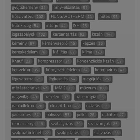
gyűjtőkémény
hmv-előállítás
21
51
hőszivattyú
HUNGAROTHERM
hűtés
202
24
97
hűtőközeg
interjú
ISH
54
44
23
jogszabályok
karbantartás
kazán
102
92
144
kémény
kéményseprő
képzés
97
45
35
kereskedelem
kiállítás
klíma
78
82
173
Knauf
kompresszor
kondenzációs kazán
22
21
52
konvektor
környezetvédelem
koronavírus
35
24
42
légcsatorna
légkezelés
megújulók
21
54
25
méréstechnika
MMK
múzeum
47
23
100
nagyvilág
napelem
napenergia
49
37
35
napkollektor
okosotthon
oktatás
28
46
31
padlófűtés
pályázat
pellet
radiátor
34
53
28
47
rendezvény
szabályozás
szabványok
119
29
25
szakmatörténet
szakoktatás
szavazás
22
31
35