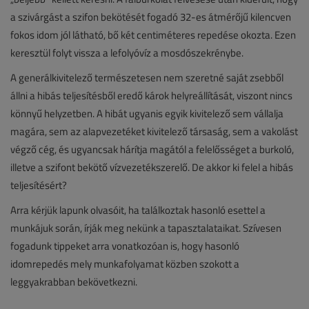
a szivárgást a szifon bekötését fogadó 32-es átmérőjű kilencven
fokos idom jól látható, bő két centiméteres repedése okozta. Ezen
keresztül folyt vissza a lefolyóvíz a mosdószekrénybe.
A generálkivitelező természetesen nem szeretné saját zsebből
állni a hibás teljesítésből eredő károk helyreállítását, viszont nincs
könnyű helyzetben. A hibát ugyanis egyik kivitelező sem vállalja
magára, sem az alapvezetéket kivitelező társaság, sem a vakolást
végző cég, és ugyancsak hárítja magától a felelősséget a burkoló,
illetve a szifont bekötő vízvezetékszerelő. De akkor ki felel a hibás
teljesítésért?
Arra kérjük lapunk olvasóit, ha találkoztak hasonló esettel a
munkájuk során, írják meg nekünk a tapasztalataikat. Szívesen
fogadunk tippeket arra vonatkozóan is, hogy hasonló
idomrepedés mely munkafolyamat közben szokott a
leggyakrabban bekövetkezni.