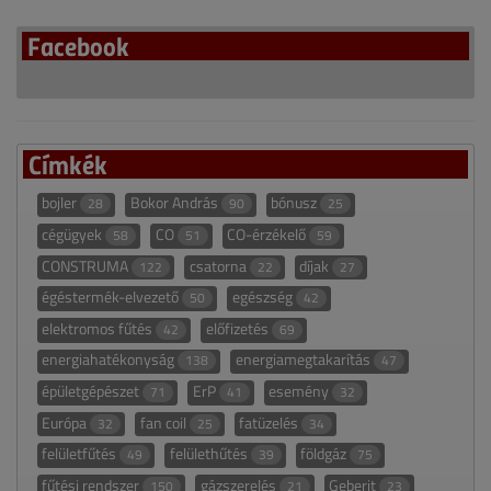
Facebook
Címkék
bojler
Bokor András
bónusz
28
90
25
cégügyek
CO
CO-érzékelő
58
51
59
CONSTRUMA
csatorna
díjak
122
22
27
égéstermék-elvezető
egészség
50
42
elektromos fűtés
előfizetés
42
69
energiahatékonyság
energiamegtakarítás
138
47
épületgépészet
ErP
esemény
71
41
32
Európa
fan coil
fatüzelés
32
25
34
felületfűtés
felülethűtés
földgáz
49
39
75
fűtési rendszer
gázszerelés
Geberit
150
21
23