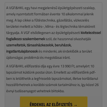
A VGF&HKL egy havi megjelenésű épületgépészeti szaklap,
amely nyomtatott formában évente 10 alkalommal jelenik
meg. A lap cikkei a fűtéstechnika, gázellátás, vízkezelés
területei mellett a hűtés-, klíma- és légtechnika témaköreit
tárgyalja. A VGF elsődlegesen az épületgépészeti
kivitelezéssel
foglalkozó szakembernek
szól, de haszonnal olvashatják
üzemeltetők, társasházkezelők, beruházók,
ingatlantulajdonosok
és mindenki, aki érdeklődik a terület
újdonságai, problémái és megoldásai iránt.
A VGF&HKL előfizetési díja egy évre 13 990 Ft, amelyért 10
lapszámot küldünk postai úton. Emellett az előfizetőink pdf-
ben is letölthetik a legfrissebb lapszámokat, illetve korlátlanul
hozzáférhetnek a korábbi számok tartalmához is, így közel 26
évnyi tudásanyagot vehetnek bírtokba.
ÉRDEKEL AZ ELŐFIZETÉS →