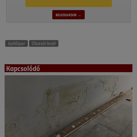
BELEOLVASOK →
építőipar
Olvasói levél
Kapcsolódó