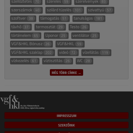
szellőztetés
szerelés
szerelvények
70
59
83
szerszámok
szilárd tüzelés
szivattyú
40
101
57
szoftver
támogatás
tanulságos
38
51
181
távhő
termosztát
Testo
37
29
26
történelem
Uponor
ventilátor
65
25
25
VGF&HKL Bónusz
VGF&HKL
26
59
VGF&HKL szaklap
videó
vízellátás
202
72
119
vízkezelés
víztisztítás
WC
61
26
28
MÉG TÖBB CÍMKE →
IMPRESSZUM
SZERZŐINK