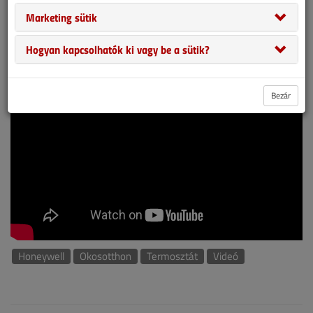
Marketing sütik
Hogyan kapcsolhatók ki vagy be a sütik?
Bezár
Honeywell
Okosotthon
Termosztát
Videó