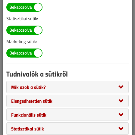
Statisztikai sütik:
Marketing sütik:
Az okos fűtésszabályozó szuper cucc. Trendi, jól néz ki és
optimalizálja gázfogyasztásunkat. A világpiacon kapható 3 trendi
termék közül végre Magyarországon is forgalomba kerül az egyik.
Műsorunkban a Honeywell Evohome termosztáttal kapcsolatos
Tudnivalók a sütikről
kérdésekre válaszolunk.
Mik azok a sütik?
Elengedhetetlen sütik
Funkcionális sütik
Statisztikai sütik