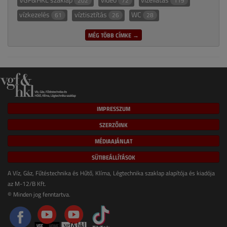
202
72
119
vízkezelés
víztisztítás
WC
61
26
28
MÉG TÖBB CÍMKE →
IMPRESSZUM
SZERZŐINK
MÉDIAAJÁNLAT
SÜTIBEÁLLÍTÁSOK
A Víz, Gáz, Fűtéstechnika és Hűtő, Klíma, Légtechnika szaklap alapítója és kiadója
az M-12/B Kft.
© Minden jog fenntartva.