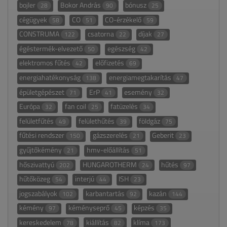
bojler
Bokor András
bónusz
28
90
25
cégügyek
CO
CO-érzékelő
58
51
59
CONSTRUMA
csatorna
díjak
122
22
27
égéstermék-elvezető
egészség
50
42
elektromos fűtés
előfizetés
42
69
energiahatékonyság
energiamegtakarítás
138
47
épületgépészet
ErP
esemény
71
41
32
Európa
fan coil
fatüzelés
32
25
34
felületfűtés
felülethűtés
földgáz
49
39
75
fűtési rendszer
gázszerelés
Geberit
150
21
23
gyűjtőkémény
hmv-előállítás
21
51
hőszivattyú
HUNGAROTHERM
hűtés
202
24
97
hűtőközeg
interjú
ISH
54
44
23
jogszabályok
karbantartás
kazán
102
92
144
kémény
kéményseprő
képzés
97
45
35
kereskedelem
kiállítás
klíma
78
82
173