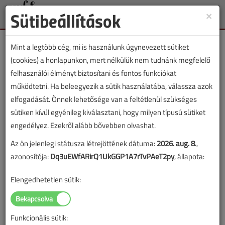
Sütibeállítások
×
Toggle
naviga
Mint a legtöbb cég, mi is használunk úgynevezett sütiket
(cookies) a honlapunkon, mert nélkülük nem tudnánk megfelelő
felhasználói élményt biztosítani és fontos funkciókat
működtetni. Ha beleegyezik a sütik használatába, válassza azok
Irányítsd okostelefonnal a
elfogadását. Önnek lehetősége van a feltétlenül szükséges
fűtést!
sütiken kívül egyénileg kiválasztani, hogy milyen típusú sütiket
engedélyez. Ezekről alább bővebben olvashat.
Honeywell Evohome okostermosztát
Az ön jelenlegi státusza létrejöttének dátuma:
2026. aug. 8.
,
2015. október 6. |
Matis Bálint
|
2728 |
azonosítója:
Dq3uEWfARirQ1UkGGP1A7rTvPAeT2py
, állapota:
Elengedhetetlen sütik:
Funkcionális sütik: