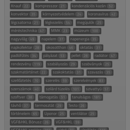
Knauf
kompresszor
kondenzációs kazán
22
21
52
konvektor
környezetvédelem
koronavírus
35
24
42
légcsatorna
légkezelés
megújulók
21
54
25
méréstechnika
MMK
múzeum
47
23
100
nagyvilág
napelem
napenergia
49
37
35
napkollektor
okosotthon
oktatás
28
46
31
padlófűtés
pályázat
pellet
radiátor
34
53
28
47
rendezvény
szabályozás
szabványok
119
29
25
szakmatörténet
szakoktatás
szavazás
22
31
35
szellőztetés
szerelés
szerelvények
70
59
83
szerszámok
szilárd tüzelés
szivattyú
40
101
57
szoftver
támogatás
tanulságos
38
51
181
távhő
termosztát
Testo
37
29
26
történelem
Uponor
ventilátor
65
25
25
VGF&HKL Bónusz
VGF&HKL
26
59
VGF&HKL szaklap
videó
vízellátás