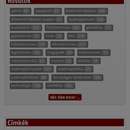
Rovatok
ajánló
appajánló
áttekintő táblázat
67
22
235
áttekintő táblázat alapján
épületgépészet
27
336
eszközeink
fűtéstechnika
gázellátás
105
466
73
gépészninja
hírek
HKL
10
70
478
hűtéstechnika
klímatechnika
153
217
légtechnika
megújulók
mekkmester
134
28
73
méréstechnika
mustra
oktatás
23
12
10
szakmakörnyezet
szakmapolitika
229
27
szakmatörténet
Tanulságos történetek
98
100
technológia
vízellátás
128
184
MÉG TÖBB ROVAT →
Címkék