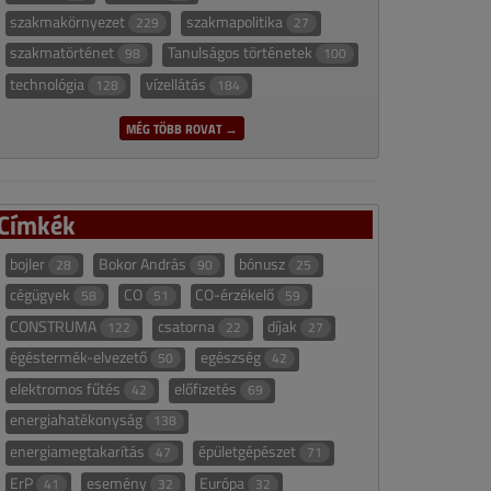
szakmakörnyezet
szakmapolitika
229
27
szakmatörténet
Tanulságos történetek
98
100
technológia
vízellátás
128
184
MÉG TÖBB ROVAT →
Címkék
bojler
Bokor András
bónusz
28
90
25
cégügyek
CO
CO-érzékelő
58
51
59
CONSTRUMA
csatorna
díjak
122
22
27
égéstermék-elvezető
egészség
50
42
elektromos fűtés
előfizetés
42
69
energiahatékonyság
138
energiamegtakarítás
épületgépészet
47
71
ErP
esemény
Európa
41
32
32