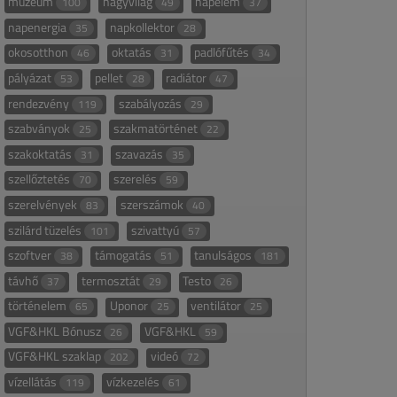
múzeum
nagyvilág
napelem
100
49
37
napenergia
napkollektor
35
28
okosotthon
oktatás
padlófűtés
46
31
34
pályázat
pellet
radiátor
53
28
47
rendezvény
szabályozás
119
29
szabványok
szakmatörténet
25
22
szakoktatás
szavazás
31
35
szellőztetés
szerelés
70
59
szerelvények
szerszámok
83
40
szilárd tüzelés
szivattyú
101
57
szoftver
támogatás
tanulságos
38
51
181
távhő
termosztát
Testo
37
29
26
történelem
Uponor
ventilátor
65
25
25
VGF&HKL Bónusz
VGF&HKL
26
59
VGF&HKL szaklap
videó
202
72
vízellátás
vízkezelés
119
61