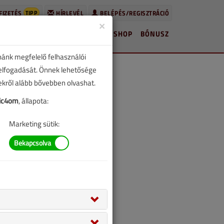
TIPP
FIZETÉS
HÍRLEVÉL
BELÉPÉS/REGISZTRÁCIÓ
×
HÍREK
LAPSZÁMOK
BLOG
SHOP
BÓNUSZ
nánk megfelelő felhasználói
 elfogadását. Önnek lehetősége
zekről alább bővebben olvashat.
ic4om
, állapota:
Marketing sütik: