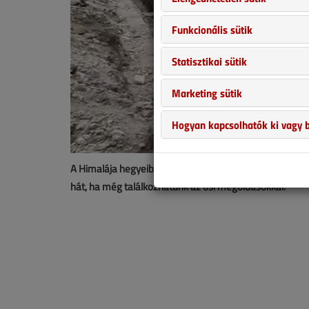
Funkcionális sütik
Statisztikai sütik
Marketing sütik
Hogyan kapcsolhatók ki vagy b
A Himalája hegyeiben egészen másképp zajlik az élet.
hát, ha még találkozhatunk az ősi megoldásokkal.