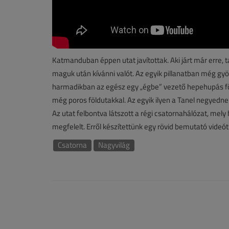
Katmanduban éppen utat javítottak. Aki járt már erre, 
maguk után kívánni valót. Az egyik pillanatban még gyön
harmadikban az egész egy „égbe” vezető hepehupás földú
még poros földutakkal. Az egyik ilyen a Tanel negyedne
Az utat felbontva látszott a régi csatornahálózat, mel
megfelelt. Erről készítettünk egy rövid bemutató videót
Csatorna
Nagyvilág