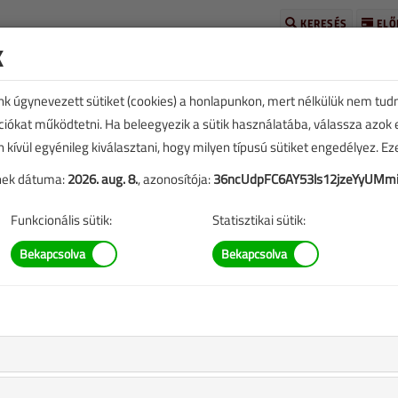
KERESÉS
ELŐ
k
unk úgynevezett sütiket (cookies) a honlapunkon, mert nélkülük nem tud
kciókat működtetni. Ha beleegyezik a sütik használatába, válassza azok
n kívül egyénileg kiválasztani, hogy milyen típusú sütiket engedélyez. E
tének dátuma:
2026. aug. 8.
, azonosítója:
36ncUdpFC6AY53ls12jzeYyUMm
Funkcionális sütik:
Statisztikai sütik: