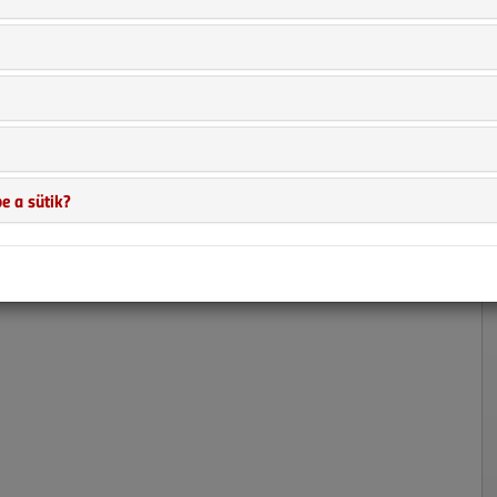
e a sütik?
 Nepál a földkerekség egyik legszegényebb országa, nem csoda