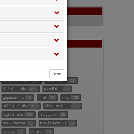
Facebook
Rovatok
ajánló
appajánló
67
22
áttekintő táblázat
235
áttekintő táblázat alapján
27
Bezár
épületgépészet
eszközeink
336
105
fűtéstechnika
gázellátás
466
73
gépészninja
hírek
HKL
10
70
478
hűtéstechnika
klímatechnika
153
217
légtechnika
megújulók
134
28
mekkmester
méréstechnika
73
23
mustra
oktatás
12
10