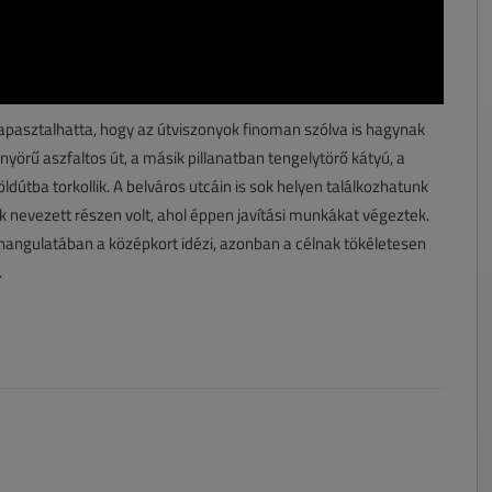
tapasztalhatta, hogy az útviszonyok finoman szólva is hagynak
yörű aszfaltos út, a másik pillanatban tengelytörő kátyú, a
tba torkollik. A belváros utcáin is sok helyen találkozhatunk
k nevezett részen volt, ahol éppen javítási munkákat végeztek.
y hangulatában a középkort idézi, azonban a célnak tökéletesen
.