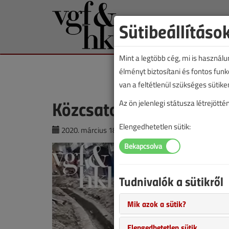
Sütibeállításo
Mint a legtöbb cég, mi is használ
élményt biztosítani és fontos fun
van a feltétlenül szükséges sütike
Közcsatorna Nepálban
Az ön jelenlegi státusza létrejöt
Elengedhetetlen sütik:
2020. március 18. |
Lantos Tivadar
|
9653 |
Tudnivalók a sütikről
Mik azok a sütik?
Elengedhetetlen sütik