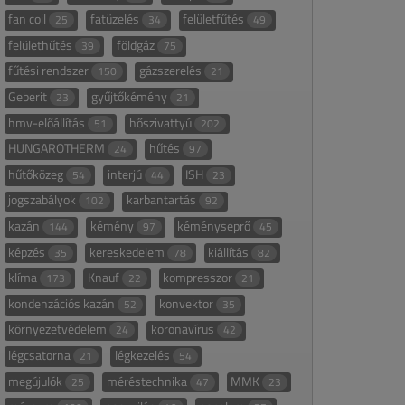
fan coil
fatüzelés
felületfűtés
25
34
49
felülethűtés
földgáz
39
75
fűtési rendszer
gázszerelés
150
21
Geberit
gyűjtőkémény
23
21
hmv-előállítás
hőszivattyú
51
202
HUNGAROTHERM
hűtés
24
97
hűtőközeg
interjú
ISH
54
44
23
jogszabályok
karbantartás
102
92
kazán
kémény
kéményseprő
144
97
45
képzés
kereskedelem
kiállítás
35
78
82
klíma
Knauf
kompresszor
173
22
21
kondenzációs kazán
konvektor
52
35
környezetvédelem
koronavírus
24
42
légcsatorna
légkezelés
21
54
megújulók
méréstechnika
MMK
25
47
23