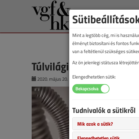
Sütibeállításo
Mint a legtöbb cég, mi is használ
élményt biztosítani és fontos fun
van a feltétlenül szükséges sütike
Túlvilági zajt csap a be
Az ön jelenlegi státusza létrejöt
Elengedhetetlen sütik:
2020. május 20. |
Matis Bálint
|
4391 |
Tudnivalók a sütikről
Mik azok a sütik?
Elengedhetetlen sütik