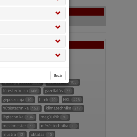
Facebook
Rovatok
ajánló
appajánló
67
22
áttekintő táblázat
235
áttekintő táblázat alapján
27
Bezár
épületgépészet
eszközeink
336
105
fűtéstechnika
gázellátás
466
73
gépészninja
hírek
HKL
10
70
478
hűtéstechnika
klímatechnika
153
217
légtechnika
megújulók
134
28
mekkmester
méréstechnika
73
23
mustra
oktatás
12
10