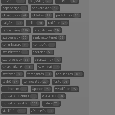
múzeum
nagyvilág
napelem
100
49
37
napenergia
napkollektor
35
28
okosotthon
oktatás
padlófűtés
46
31
34
pályázat
pellet
radiátor
53
28
47
rendezvény
szabályozás
119
29
szabványok
szakmatörténet
25
22
szakoktatás
szavazás
31
35
szellőztetés
szerelés
70
59
szerelvények
szerszámok
83
40
szilárd tüzelés
szivattyú
101
57
szoftver
támogatás
tanulságos
38
51
181
távhő
termosztát
Testo
37
29
26
történelem
Uponor
ventilátor
65
25
25
VGF&HKL Bónusz
VGF&HKL
26
59
VGF&HKL szaklap
videó
202
72
vízellátás
vízkezelés
119
61