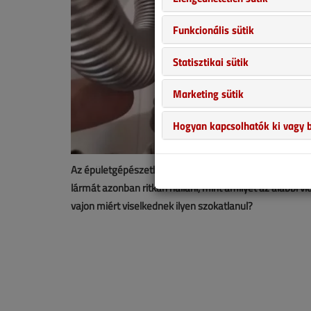
Funkcionális sütik
Statisztikai sütik
Marketing sütik
Hogyan kapcsolhatók ki vagy b
Az épületgépészetben nem különleges, hogy gondoskodn
lármát azonban ritkán hallani, mint amilyet az alábbi 
vajon miért viselkednek ilyen szokatlanul?