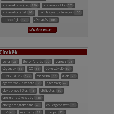
szakmakörnyezet
szakmapolitika
229
27
szakmatörténet
Tanulságos történetek
98
100
technológia
vízellátás
128
184
MÉG TÖBB ROVAT →
Címkék
bojler
Bokor András
bónusz
28
90
25
cégügyek
CO
CO-érzékelő
58
51
59
CONSTRUMA
csatorna
díjak
122
22
27
égéstermék-elvezető
egészség
50
42
elektromos fűtés
előfizetés
42
69
energiahatékonyság
138
energiamegtakarítás
épületgépészet
47
71
ErP
esemény
Európa
41
32
32