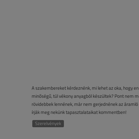
A szakembereket kérdeznénk, mi lehet az oka, hogy en
minőségű, túl vékony anyagból készültek? Pont nem m
rövidebbek lennének, már nem gerjednének az áramló v
írják meg nekünk tapasztalataikat kommentben!
Szerelvények