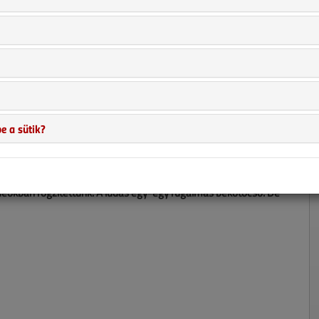
e a sütik?
i kell a csövek zajmentes működéséről. Olyan földöntúli
videókban rögzítettünk. A ludas egy-egy rugalmas bekötőcső. De