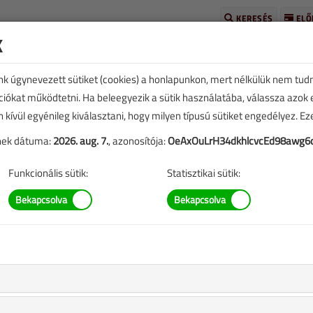
KERESÉS
ELŐ
k
unk úgynevezett sütiket (cookies) a honlapunkon, mert nélkülük nem tud
kciókat működtetni. Ha beleegyezik a sütik használatába, válassza azok
n kívül egyénileg kiválasztani, hogy milyen típusú sütiket engedélyez. E
kötőcső
tének dátuma:
2026. aug. 7.
, azonosítója:
OeAxOuLrH34dkhlcvcEd98awg
Funkcionális sütik:
Statisztikai sütik: