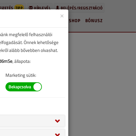
TIPP
FIZETÉS
HÍRLEVÉL
BELÉPÉS/REGISZTRÁCIÓ
×
HÍREK
LAPSZÁMOK
BLOG
SHOP
BÓNUSZ
nánk megfelelő felhasználói
 elfogadását. Önnek lehetősége
zekről alább bővebben olvashat.
6d6mSe
, állapota:
Marketing sütik: