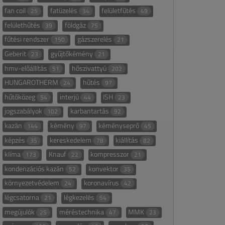
fan coil
fatüzelés
felületfűtés
25
34
49
felülethűtés
földgáz
39
75
fűtési rendszer
gázszerelés
150
21
Geberit
gyűjtőkémény
23
21
hmv-előállítás
hőszivattyú
51
202
HUNGAROTHERM
hűtés
24
97
hűtőközeg
interjú
ISH
54
44
23
jogszabályok
karbantartás
102
92
kazán
kémény
kéményseprő
144
97
45
képzés
kereskedelem
kiállítás
35
78
82
klíma
Knauf
kompresszor
173
22
21
kondenzációs kazán
konvektor
52
35
környezetvédelem
koronavírus
24
42
légcsatorna
légkezelés
21
54
megújulók
méréstechnika
MMK
25
47
23