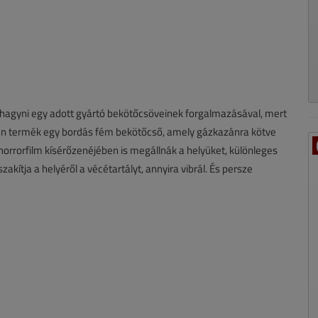
lhagyni egy adott gyártó bekötőcsöveinek forgalmazásával, mert
ilyen termék egy bordás fém bekötőcső, amely gázkazánra kötve
orrorfilm kísérőzenéjében is megállnák a helyüket, különleges
zakítja a helyéről a vécétartályt, annyira vibrál. És persze