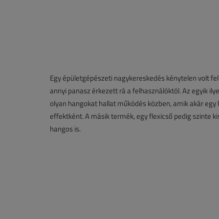
Egy épületgépészeti nagykereskedés kénytelen volt fe
annyi panasz érkezett rá a felhasználóktól. Az egyik 
olyan hangokat hallat működés közben, amik akár egy h
effektként. A másik termék, egy flexicső pedig szinte kis
hangos is.