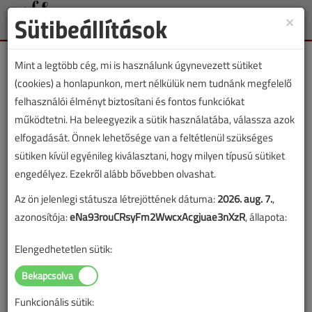
Sütibeállítások
×
Toggle
naviga
Mint a legtöbb cég, mi is használunk úgynevezett sütiket
(cookies) a honlapunkon, mert nélkülük nem tudnánk megfelelő
felhasználói élményt biztosítani és fontos funkciókat
működtetni. Ha beleegyezik a sütik használatába, válassza azok
Találkozzunk a Construmán!
elfogadását. Önnek lehetősége van a feltétlenül szükséges
sütiken kívül egyénileg kiválasztani, hogy milyen típusú sütiket
2020. október 7. |
Matis Bálint
|
28 049 |
engedélyez. Ezekről alább bővebben olvashat.
Az ön jelenlegi státusza létrejöttének dátuma:
2026. aug. 7.
,
azonosítója:
eNa93rouCRsyFm2WwcxAcgjuae3nXzR
, állapota:
Elengedhetetlen sütik:
Funkcionális sütik: