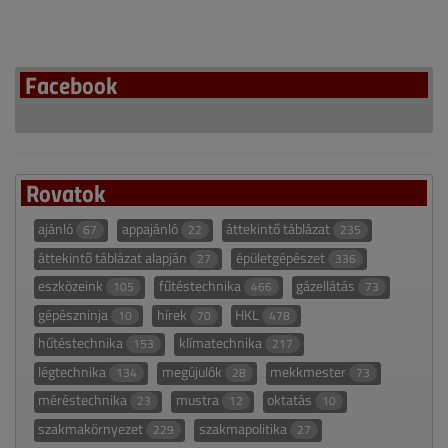
Facebook
Rovatok
ajánló
appajánló
áttekintő táblázat
67
22
235
áttekintő táblázat alapján
épületgépészet
27
336
eszközeink
fűtéstechnika
gázellátás
105
466
73
gépészninja
hírek
HKL
10
70
478
hűtéstechnika
klímatechnika
153
217
légtechnika
megújulók
mekkmester
134
28
73
méréstechnika
mustra
oktatás
23
12
10
szakmakörnyezet
szakmapolitika
229
27