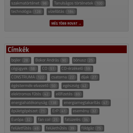
szakmatörténet
Tanulságos történetek
98
100
technológia
vízellátás
128
184
MÉG TÖBB ROVAT →
Címkék
bojler
Bokor András
bónusz
28
90
25
cégügyek
CO
CO-érzékelő
58
51
59
CONSTRUMA
csatorna
díjak
122
22
27
égéstermék-elvezető
egészség
50
42
elektromos fűtés
előfizetés
42
69
energiahatékonyság
energiamegtakarítás
138
47
épületgépészet
ErP
esemény
71
41
32
Európa
fan coil
fatüzelés
32
25
34
felületfűtés
felülethűtés
földgáz
49
39
75