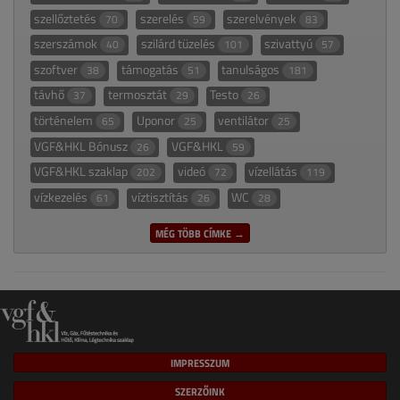
szellőztetés
szerelés
szerelvények
70
59
83
szerszámok
szilárd tüzelés
szivattyú
40
101
57
szoftver
támogatás
tanulságos
38
51
181
távhő
termosztát
Testo
37
29
26
történelem
Uponor
ventilátor
65
25
25
VGF&HKL Bónusz
VGF&HKL
26
59
VGF&HKL szaklap
videó
vízellátás
202
72
119
vízkezelés
víztisztítás
WC
61
26
28
MÉG TÖBB CÍMKE →
IMPRESSZUM
SZERZŐINK