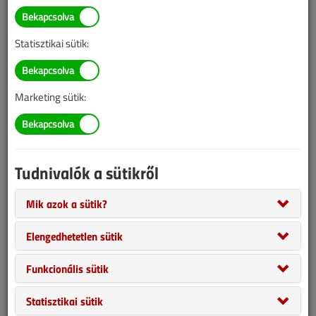
Statisztikai sütik:
Tudta, hogy 2021-től az új épületek már csak a közel nulla
energiaigényre vonatkozó követelmények teljesítése esetén
kaphatnak használatbavételi engedélyt? Bővebb információkért
Marketing sütik:
látogasson ki a Construmára! Találkozzunk a VGF&HKL standján:
„A” pavilon, 105B.
Tudnivalók a sütikről
Mik azok a sütik?
Elengedhetetlen sütik
Funkcionális sütik
Statisztikai sütik