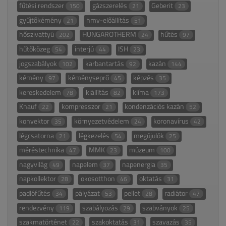
fűtési rendszer
gázszerelés
Geberit
150
21
23
gyűjtőkémény
hmv-előállítás
21
51
hőszivattyú
HUNGAROTHERM
hűtés
202
24
97
hűtőközeg
interjú
ISH
54
44
23
jogszabályok
karbantartás
kazán
102
92
144
kémény
kéményseprő
képzés
97
45
35
kereskedelem
kiállítás
klíma
78
82
173
Knauf
kompresszor
kondenzációs kazán
22
21
52
konvektor
környezetvédelem
koronavírus
35
24
42
légcsatorna
légkezelés
megújulók
21
54
25
méréstechnika
MMK
múzeum
47
23
100
nagyvilág
napelem
napenergia
49
37
35
napkollektor
okosotthon
oktatás
28
46
31
padlófűtés
pályázat
pellet
radiátor
34
53
28
47
rendezvény
szabályozás
szabványok
119
29
25
szakmatörténet
szakoktatás
szavazás
22
31
35