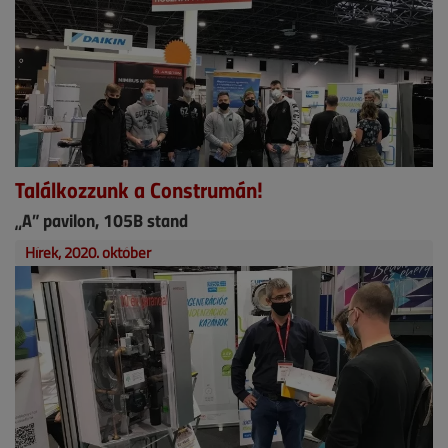
Találkozzunk a Construmán!
„A” pavilon, 105B stand
Hírek, 2020. október