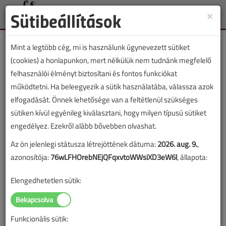
Sütibeállítások
×
Toggle
naviga
Mint a legtöbb cég, mi is használunk úgynevezett sütiket
(cookies) a honlapunkon, mert nélkülük nem tudnánk megfelelő
felhasználói élményt biztosítani és fontos funkciókat
működtetni. Ha beleegyezik a sütik használatába, válassza azok
Címke: fan coil
elfogadását. Önnek lehetősége van a feltétlenül szükséges
sütiken kívül egyénileg kiválasztani, hogy milyen típusú sütiket
„fan coil” címkével jelölt tartalmak
engedélyez. Ezekről alább bővebben olvashat.
Az ön jelenlegi státusza létrejöttének dátuma:
2026. aug. 9.
,
1
2
azonosítója:
76wLFHOrebNEjQFqxvtoWWsiXD3eW6l
, állapota:
Elengedhetetlen sütik:
HerzCON: Új dimenzió a fan-coilok
bekötésénél
2017. áprilisi lapszám
Funkcionális sütik: