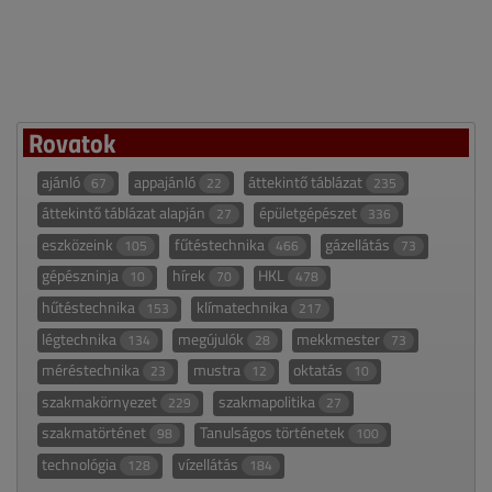
Rovatok
ajánló
appajánló
áttekintő táblázat
67
22
235
áttekintő táblázat alapján
épületgépészet
27
336
eszközeink
fűtéstechnika
gázellátás
105
466
73
gépészninja
hírek
HKL
10
70
478
hűtéstechnika
klímatechnika
153
217
légtechnika
megújulók
mekkmester
134
28
73
méréstechnika
mustra
oktatás
23
12
10
szakmakörnyezet
szakmapolitika
229
27
szakmatörténet
Tanulságos történetek
98
100
technológia
vízellátás
128
184