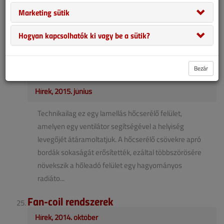
2016. novemberi lapszám
Marketing sütik
A feltüntetett adatok a gyártók, illetve forgalmazók
Hogyan kapcsolhatók ki vagy be a sütik?
által kitöltött adat-lapon alapulnak. Valódiságukért az
adatközlő viseli a felelősséget....
Bezár
Fan-coil rendszerek bemutatása
Hírek, 2015. június
Technikailag ez egy lamellás hőcserélő felület,
amelyen egy ventilátor segítségével a helyiség
levegőjét átáramoltatjuk. A hőcserélő csövekre apró
bordák sokaságát erősítették, ezáltal többszörösére
növekszik a hőleadó felület egy hagyományos
radiáto...
Fan-coil rendszerek
Hírek, 2014. október