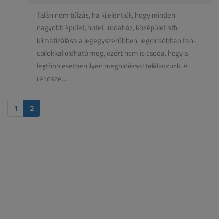
Talán nem túlzás, ha kijelentjük, hogy minden
nagyobb épület, hotel, irodaház, középület stb.
klimatizálása a legegyszerűbben, legolcsóbban fan-
coilokkal oldható meg, ezért nem is csoda, hogy a
legtöbb esetben ilyen megoldással találkozunk. A
rendsze...
1
2