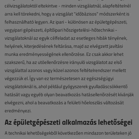
célvizsgálatoktól eltekintve - minden vizsgálatnál, alapfeltételnél
arra kell törekedni, hogy a vizsgálat "időbázisos" módszerként is
felhasználható legyen. Az ipari - különösen az épületgépészeti,
vegyipari gépészeti, építőipari hőszigetelési-hőtechnikai -
vizsgálatoknál az egyik célfeladat az esetleges hibák tényének,
helyének, kiterjedésének feltárása, majd az elvégzett javítási
munka eredményességének ellenőrzése. Ez csak akkor lehet
szakszerű, ha az utóellenőrzésre irányuló vizsgálatot az első
vizsgálattal azonos vagy közel azonos feltételrendszer mellett
végezzük el. Így van ez természetesen az egészségügyi
vizsgálatoknál is, ahol például gyógyszerek gyulladáscsökkentő
hatását vagy egyéb olyan beavatkozás hatásellenőrzését kívánják
elvégezni, ahol a beavatkozás a felületi hőeloszlás változását
eredményezi.
Az épületgépészeti alkalmazás lehetőségei
A technikai lehetőségekből következően mindazon területeken jó