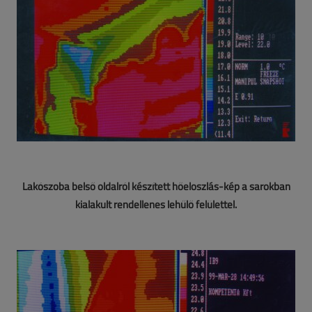
Lakószoba belső oldalról készített hőeloszlás-kép a sarokban
kialakult rendellenes lehűlő felülettel.