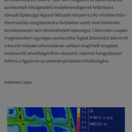
szerkezetek hőszigetelési rendellenességeinek feltárására
irányuló Építésügyi Ágazati Műszaki Irányelv is.) Az infratelevíziós-
thermovíziós vizsgálatokról a fentiekben adott rövid áttekintés
természetesen nem törekedhetett teljességre. Cikkemben csupán
megkíséreltem egységes szerkezetbe foglalt áttekintést adni erről
a korunk műszaki színvonalának valóban megfelelő vizsgálati
módszerről, lehetőségeiről és irányairól, valamint hangsúlyosan
felhívni a figyelmet az eredményértékelés felelősségére.
Kelemen Lajos