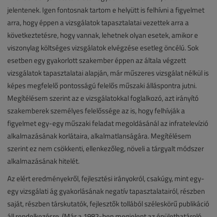
jelentenek. Igen fontosnak tartom e helyütt is felhívni a figyelmet
arra, hogy éppen a vizsgálatok tapasztalatai vezettek arra a
következtetésre, hogy vannak, lehetnek olyan esetek, amikor e
viszonylag költséges vizsgálatok elvégzése esetleg öncélú. Sok
esetben egy gyakorlott szakember éppen az általa végzett
vizsgálatok tapasztalatai alapján, már műszeres vizsgálat nélkül is
képes megfelelő pontosságú felelős műszaki álláspontra jutni.
Megítélésem szerint az e vizsgálatokkal foglalkozó, azt irányító
szakemberek személyes felelőssége az is, hogy felhívják a
figyelmet egy-egy műszaki feladat megoldásánál az infratelevízió
alkalmazásának korlátaira, alkalmatlanságára. Megítélésem
szerint ez nem csökkenti, ellenkezőleg, növeli a tárgyalt módszer
alkalmazásának hitelét.
Az elért eredményekről, fejlesztési irányokról, csakúgy, mint egy-
egy vizsgálati ág gyakorlásának negatív tapasztalatairól, részben
saját, részben társkutatók, fejlesztők tollából széleskörű publikáció
áll rendelkezésre. (Már a 1982-ben megjelent az épülethatároló