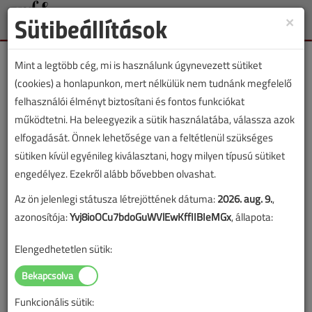
Sütibeállítások
×
Toggle
naviga
Mint a legtöbb cég, mi is használunk úgynevezett sütiket
(cookies) a honlapunkon, mert nélkülük nem tudnánk megfelelő
felhasználói élményt biztosítani és fontos funkciókat
működtetni. Ha beleegyezik a sütik használatába, válassza azok
Lapszám:
elfogadását. Önnek lehetősége van a feltétlenül szükséges
sütiken kívül egyénileg kiválasztani, hogy milyen típusú sütiket
TARTALOM
engedélyez. Ezekről alább bővebben olvashat.
Az infratelevíziós technika
Az ön jelenlegi státusza létrejöttének dátuma:
2026. aug. 9.
,
azonosítója:
Yvj8ioOCu7bdoGuWVlEwKffIIBIeMGx
, állapota:
2005/4. lapszám
|
VGF&HKL online |
3582 |
Elengedhetetlen sütik:
Figylem! Ez a cikk 21 éve frissült utoljára. A benne szereplő
információk mára aktualitásukat veszíthették, valamint a tartalom
Funkcionális sütik: