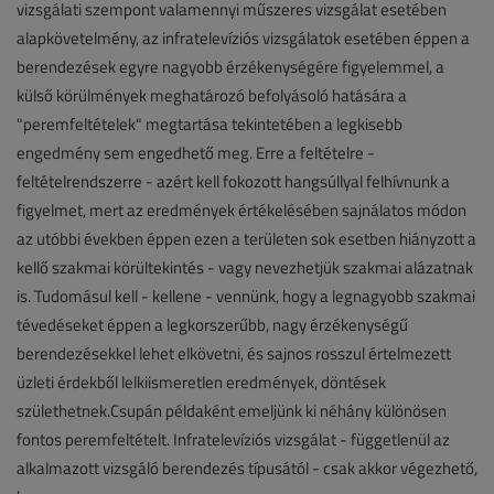
vizsgálati szempont valamennyi műszeres vizsgálat esetében
alapkövetelmény, az infratelevíziós vizsgálatok esetében éppen a
berendezések egyre nagyobb érzékenységére figyelemmel, a
külső körülmények meghatározó befolyásoló hatására a
"peremfeltételek" megtartása tekintetében a legkisebb
engedmény sem engedhető meg. Erre a feltételre -
feltételrendszerre - azért kell fokozott hangsúllyal felhívnunk a
figyelmet, mert az eredmények értékelésében sajnálatos módon
az utóbbi években éppen ezen a területen sok esetben hiányzott a
kellő szakmai körültekintés - vagy nevezhetjük szakmai alázatnak
is. Tudomásul kell - kellene - vennünk, hogy a legnagyobb szakmai
tévedéseket éppen a legkorszerűbb, nagy érzékenységű
berendezésekkel lehet elkövetni, és sajnos rosszul értelmezett
üzleti érdekből lelkiismeretlen eredmények, döntések
születhetnek.Csupán példaként emeljünk ki néhány különösen
fontos peremfeltételt. Infratelevíziós vizsgálat - függetlenül az
alkalmazott vizsgáló berendezés típusától - csak akkor végezhető,