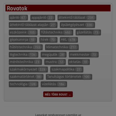
Rovatok
ajánló
appajánló
áttekintő táblázat
67
22
235
áttekintő táblázat alapján
épületgépészet
27
336
eszközeink
fűtéstechnika
gázellátás
105
466
73
gépészninja
hírek
HKL
10
70
478
hűtéstechnika
klímatechnika
153
217
légtechnika
megújulók
mekkmester
134
28
73
méréstechnika
mustra
oktatás
23
12
10
szakmakörnyezet
szakmapolitika
229
27
szakmatörténet
Tanulságos történetek
98
100
technológia
vízellátás
128
184
MÉG TÖBB ROVAT →
Lapunkat rendszeresen szemlézi az