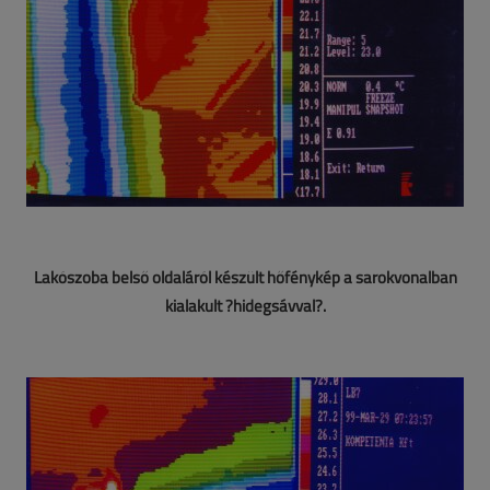
Lakószoba belső oldaláról készült hőfénykép a sarokvonalban
kialakult ?hidegsávval?.