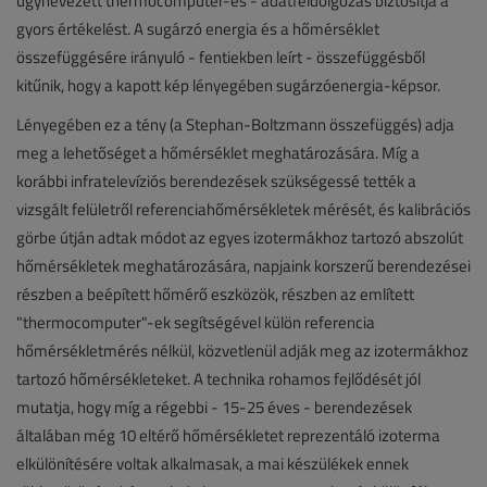
úgynevezett thermocomputer-es - adatfeldolgozás biztosítja a
gyors értékelést. A sugárzó energia és a hőmérséklet
összefüggésére irányuló - fentiekben leírt - összefüggésből
kitűnik, hogy a kapott kép lényegében sugárzóenergia-képsor.
Lényegében ez a tény (a Stephan-Boltzmann összefüggés) adja
meg a lehetőséget a hőmérséklet meghatározására. Míg a
korábbi infratelevíziós berendezések szükségessé tették a
vizsgált felületről referenciahőmérsékletek mérését, és kalibrációs
görbe útján adtak módot az egyes izotermákhoz tartozó abszolút
hőmérsékletek meghatározására, napjaink korszerű berendezései
részben a beépített hőmérő eszközök, részben az említett
"thermocomputer"-ek segítségével külön referencia
hőmérsékletmérés nélkül, közvetlenül adják meg az izotermákhoz
tartozó hőmérsékleteket. A technika rohamos fejlődését jól
mutatja, hogy míg a régebbi - 15-25 éves - berendezések
általában még 10 eltérő hőmérsékletet reprezentáló izoterma
elkülönítésére voltak alkalmasak, a mai készülékek ennek