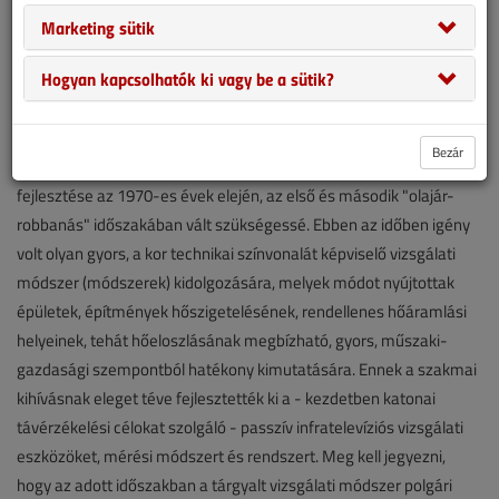
Marketing sütik
A vizsgálati módszer jobb megértéséhez, a teljességre való
törekvés igénye nélkül tekintsük át röviden e diagnosztikai eljárás
Hogyan kapcsolhatók ki vagy be a sütik?
elméletét, és csupán néhány mondatban kíséreljük meg
összefoglalni történetének néhány lényeges elemét.
Bezár
A tárgyalt vizsgálati módszer polgári célokra irányuló dinamikus
fejlesztése az 1970-es évek elején, az első és második "olajár-
robbanás" időszakában vált szükségessé. Ebben az időben igény
volt olyan gyors, a kor technikai színvonalát képviselő vizsgálati
módszer (módszerek) kidolgozására, melyek módot nyújtottak
épületek, építmények hőszigetelésének, rendellenes hőáramlási
helyeinek, tehát hőeloszlásának megbízható, gyors, műszaki-
gazdasági szempontból hatékony kimutatására. Ennek a szakmai
kihívásnak eleget téve fejlesztették ki a - kezdetben katonai
távérzékelési célokat szolgáló - passzív infratelevíziós vizsgálati
eszközöket, mérési módszert és rendszert. Meg kell jegyezni,
hogy az adott időszakban a tárgyalt vizsgálati módszer polgári