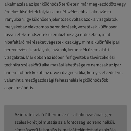
alkalmazása az ipar különböző területein már megkezdődött vagy
érdekes kísérletek folytak a minél szélesebb alkalmazásra
irányulóan. Így különösen jelentősek voltak azok a vizsgálatok,
melyeket az elektromos berendezések, vezetékek, különösen
távvezeték-rendszerek üzembiztonsága érdekében, mint
hibafeltáró méréseket végeztek, csakúgy, mint a különféle ipari
berendezések, tartályok, kazánok, kemencék üzem alatti
vizsgálatai. Már ebben az időben felfigyeltek e távérzékelési
technika széleskörű alkalmazási lehetőségeire nemcsak az ipar,
hanem többek között az orvosi diagnosztika, környezetvédelem,
valamint a mezőgazdasági felhasználás legkülönbözőbb
aspektusából is.
Az infratelevízió ? thermovízió - alkalmazásának igen
széles körét jól mutatja az a fontossági sorrend nélküli,
címszószerű felsorolás is, mely áttekintést ad azokról a