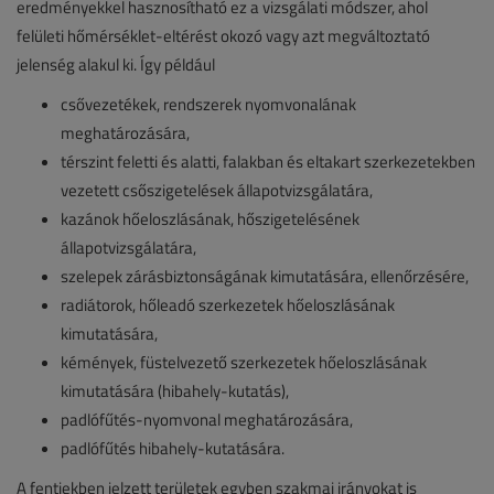
eredményekkel hasznosítható ez a vizsgálati módszer, ahol
felületi hőmérséklet-eltérést okozó vagy azt megváltoztató
jelenség alakul ki. Így például
csővezetékek, rendszerek nyomvonalának
meghatározására,
térszint feletti és alatti, falakban és eltakart szerkezetekben
vezetett csőszigetelések állapotvizsgálatára,
kazánok hőeloszlásának, hőszigetelésének
állapotvizsgálatára,
szelepek zárásbiztonságának kimutatására, ellenőrzésére,
radiátorok, hőleadó szerkezetek hőeloszlásának
kimutatására,
kémények, füstelvezető szerkezetek hőeloszlásának
kimutatására (hibahely-kutatás),
padlófűtés-nyomvonal meghatározására,
padlófűtés hibahely-kutatására.
A fentiekben jelzett területek egyben szakmai irányokat is