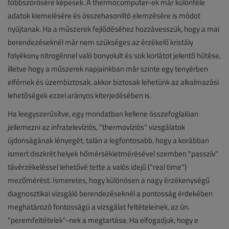
többszörösére képesek. A thermocomputer-ek már különféle
adatok kiemelésére és összehasonlító elemzésére is módot
nyújtanak. Ha a műszerek fejlődéséhez hozzávesszük, hogy a mai
berendezéseknél már nem szükséges az érzékelő kristály
folyékony nitrogénnel való bonyolult és sok korlátot jelentő hűtése,
illetve hogy a műszerek napjainkban már szinte egy tenyérben
elférnek és üzembiztosak, akkor biztosak lehetünk az alkalmazási
lehetőségek ezzel arányos kiterjedésében is.
Ha leegyszerűsítve, egy mondatban kellene összefoglalóan
jellemezni az infratelevíziós, "thermovíziós" vizsgálatok
újdonságának lényegét, talán a legfontosabb, hogy a korábban
ismert diszkrét helyek hőmérsékletmérésével szemben "passzív"
távérzékeléssel lehetővé tette a valós idejű ("real time")
mezőmérést. Ismeretes, hogy különösen a nagy érzékenységű
diagnosztikai vizsgáló berendezéseknél a pontosság érdekében
meghatározó fontosságú a vizsgálat feltételeinek, az ún.
"peremfeltételek"-nek a megtartása. Ha elfogadjuk, hogy e