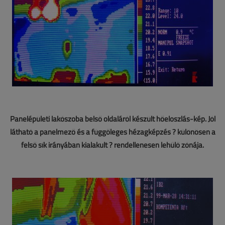
Panelépületi lakószoba belső oldaláról készült hőeloszlás-kép. Jól
látható a panelmező és a függőleges hézagképzés ? különösen a
felső sík irányában kialakult ? rendellenesen lehűlő zónája.