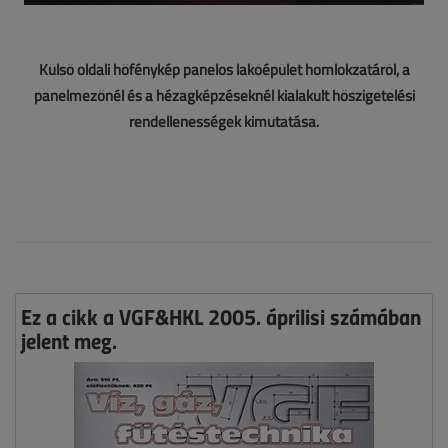
Külső oldali hőfénykép panelos lakóépület homlokzatáról, a
panelmezőnél és a hézagképzéseknél kialakult hőszigetelési
rendellenességek kimutatása.
Ez a cikk a VGF&HKL 2005. áprilisi számában
jelent meg.