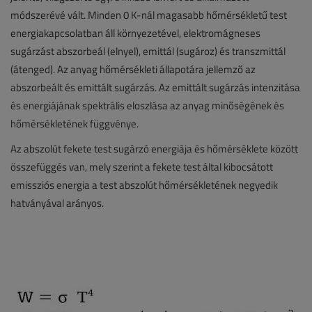
módszerévé vált. Minden 0 K-nál magasabb hőmérsékletű test
energiakapcsolatban áll környezetével, elektromágneses
sugárzást abszorbeál (elnyel), emittál (sugároz) és transzmittál
(átenged). Az anyag hőmérsékleti állapotára jellemző az
abszorbeált és emittált sugárzás. Az emittált sugárzás intenzitása
és energiájának spektrális eloszlása az anyag minőségének és
hőmérsékletének függvénye.
Az abszolút fekete test sugárzó energiája és hőmérséklete között
összefüggés van, mely szerint a fekete test által kibocsátott
emissziós energia a test abszolút hőmérsékletének negyedik
hatványával arányos.