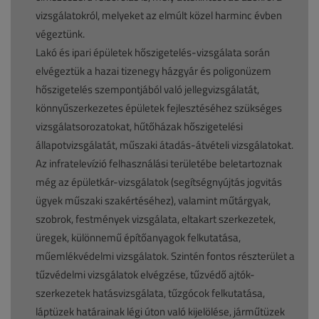
vizsgálatokról, melyeket az elmúlt közel harminc évben
végeztünk.
Lakó és ipari épületek hőszigetelés-vizsgálata során
elvégeztük a hazai tizenegy házgyár és poligonüzem
hőszigetelés szempontjából való jellegvizsgálatát,
könnyűszerkezetes épületek fejlesztéséhez szükséges
vizsgálatsorozatokat, hűtőházak hőszigetelési
állapotvizsgálatát, műszaki átadás-átvételi vizsgálatokat.
Az infratelevízió felhasználási területébe beletartoznak
még az épületkár-vizsgálatok (segítségnyújtás jogvitás
ügyek műszaki szakértéséhez), valamint műtárgyak,
szobrok, festmények vizsgálata, eltakart szerkezetek,
üregek, különnemű építőanyagok felkutatása,
műemlékvédelmi vizsgálatok. Szintén fontos részterület a
tűzvédelmi vizsgálatok elvégzése, tűzvédő ajtók-
szerkezetek hatásvizsgálata, tűzgócok felkutatása,
láptüzek határainak légi úton való kijelölése, járműtüzek