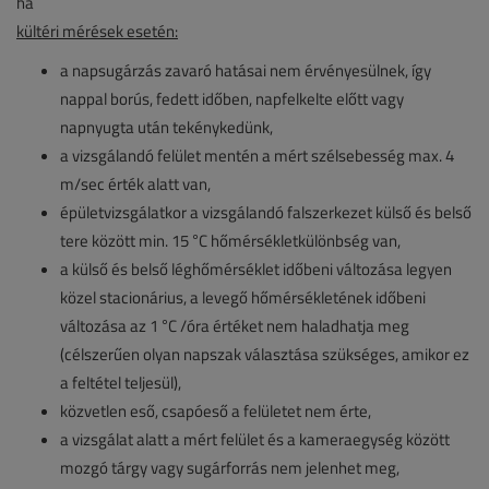
ha
kültéri mérések esetén:
a napsugárzás zavaró hatásai nem érvényesülnek, így
nappal borús, fedett időben, napfelkelte előtt vagy
napnyugta után tekénykedünk,
a vizsgálandó felület mentén a mért szélsebesség max. 4
m/sec érték alatt van,
épületvizsgálatkor a vizsgálandó falszerkezet külső és belső
tere között min. 15 °C hőmérsékletkülönbség van,
a külső és belső léghőmérséklet időbeni változása legyen
közel stacionárius, a levegő hőmérsékletének időbeni
változása az 1 °C /óra értéket nem haladhatja meg
(célszerűen olyan napszak választása szükséges, amikor ez
a feltétel teljesül),
közvetlen eső, csapóeső a felületet nem érte,
a vizsgálat alatt a mért felület és a kameraegység között
mozgó tárgy vagy sugárforrás nem jelenhet meg,