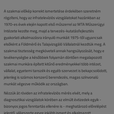
A szakmai előkép korrekt ismertetése érdekében szeretném
rögzíteni, hogy az infratelevíziós vizsgálatokat hazánkban az
1970-es évek elején kapott első műszerrel az MTA Műszerügyi
Intézete kezdte meg, majd a tervezés-kutatásfejlesztés
gyakorlati alkalmazásra irányuló munkáit 1975-től ugyancsak
elsőként a Földmérő és Talajvizsgáló Vállalatnál kezdtük meg. A
szakmai tisztesség megköveteli annak hangsúlyozását, hogy e
tevékenységbe a későbbiek folyamán döntően megalapozott
szakmai munkára épített kitűnő eredményekkel több intézet,
vállalat, egyetemi tanszék és egyéb szervezet is bekapcsolódott,
jelenleg is számos korszerű berendezés, magas színvonalú
munkát végezve működik az országban.
Nézzük át röviden az infratelevíziós mérés elvét, mely a
diagnosztikai vizsgálatok körében az elmúlt évtizedek egyik -
bizonyos jogos fenntartás ellenére is - meghatározó előrelépést
jelentő, világszerte egyre inkább ismert és alkalmazott