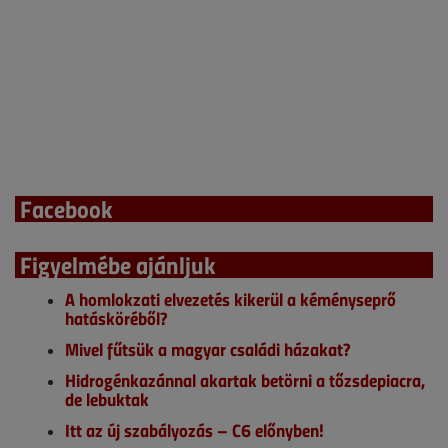
Facebook
Figyelmébe ajánljuk
A homlokzati elvezetés kikerül a kéményseprő
hatásköréből?
Mivel fűtsük a magyar családi házakat?
Hidrogénkazánnal akartak betörni a tőzsdepiacra,
de lebuktak
Itt az új szabályozás – C6 előnyben!