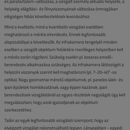
és páratartalom-változása, a vizsgált személy aktuális helyzete, a
helyiség világítási- és fényviszonyainak változása önmagában
elégséges hibás következtetések levonásához.
Mind a kvalitatív, mind a kvantitatív vizsgálat esetében
meghatározó a mérési elrendezés. Ennek legfontosabb
alapszabályai a következők. Az infrakamera tengelyét minden
esetben a vizsgált objektum felületére merőleges helyzetben kell
a mérés során rögzíteni. Szükség esetén pl. kosaras emelő-
berendezés alkalmazása szükséges. Az infrakamera látószögét a
helyszíni viszonyok szerint kell meghatározni (pl. 7-20-40°-os
optika). Nagy geometriai méretű objektumok, pl. panelos lakó- és
ipari épületek homlokzatának, vagy éppen kazánok, ipari
berendezések vizsgálatánál az egyes részletek nagyságát úgy kell
megválasztani, hogy azok igazodjanak az objektum
szerkezetéhez.
Talán az egyik legfontosabb vizsgálati szempont, hogy az
elvégzett vizsgálat rekonstruálható legyen. Lényegében - egyedi