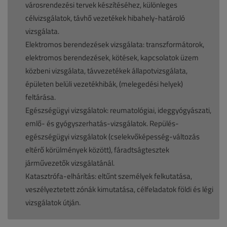
városrendezési tervek készítéséhez, különleges
célvizsgálatok, távhő vezetékek hibahely-határoló
vizsgálata.
Elektromos berendezések vizsgálata: transzformátorok,
elektromos berendezések, kötések, kapcsolatok üzem
közbeni vizsgálata, távvezetékek állapotvizsgálata,
épületen belüli vezetékhibák, (melegedési helyek)
feltárása.
Egészségügyi vizsgálatok: reumatológiai, ideggyógyászati,
emlő- és gyógyszerhatás-vizsgálatok. Repülés-
egészségügyi vizsgálatok (cselekvőképesség-változás
eltérő körülmények között), fáradtságtesztek
járművezetők vizsgálatánál.
Katasztrófa-elhárítás: eltűnt személyek felkutatása,
veszélyeztetett zónák kimutatása, célfeladatok földi és légi
vizsgálatok útján.