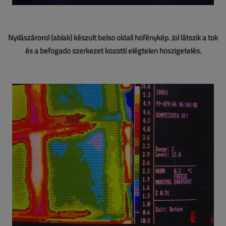
Nyílászáróról (ablak) készült belső oldali hőfénykép. Jól látszik a tok
és a befogadó szerkezet közötti elégtelen hőszigetelés.