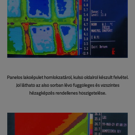
Panelos lakóépület homlokzatáról, külső oldalról készült felvétel.
Jól látható az alsó sorban lévő függőleges és vízszintes
hézagképzés rendellenes hőszigetelése.