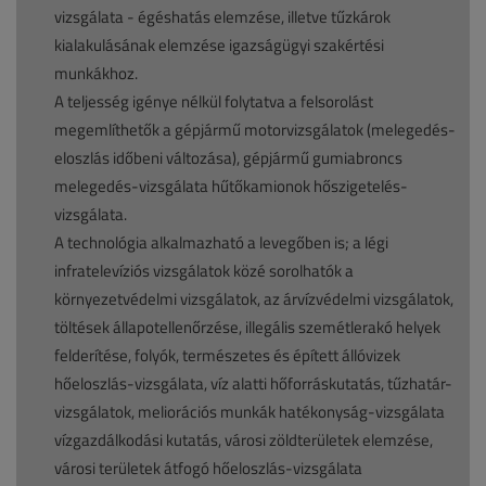
vizsgálata - égéshatás elemzése, illetve tűzkárok
kialakulásának elemzése igazságügyi szakértési
munkákhoz.
A teljesség igénye nélkül folytatva a felsorolást
megemlíthetők a gépjármű motorvizsgálatok (melegedés-
eloszlás időbeni változása), gépjármű gumiabroncs
melegedés-vizsgálata hűtőkamionok hőszigetelés-
vizsgálata.
A technológia alkalmazható a levegőben is; a légi
infratelevíziós vizsgálatok közé sorolhatók a
környezetvédelmi vizsgálatok, az árvízvédelmi vizsgálatok,
töltések állapotellenőrzése, illegális szemétlerakó helyek
felderítése, folyók, természetes és épített állóvizek
hőeloszlás-vizsgálata, víz alatti hőforráskutatás, tűzhatár-
vizsgálatok, meliorációs munkák hatékonyság-vizsgálata
vízgazdálkodási kutatás, városi zöldterületek elemzése,
városi területek átfogó hőeloszlás-vizsgálata