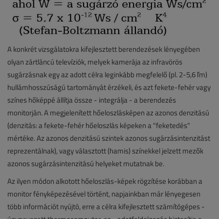
A konkrét vizsgálatokra kifejlesztett berendezések lényegében
olyan zártláncú televíziók, melyek kamerája az infravörös
sugárzásnak egy az adott célra leginkább megfelelő (pl. 2-5,6 ľm)
hullámhosszúságú tartományát érzékeli, és azt fekete-fehér vagy
színes hőképpé állítja össze - integrálja - a berendezés
monitorján. A megjelenített hőeloszlásképen az azonos denzitású
(denzitás: a fekete-fehér hőeloszlás képeken a "feketedés"
mértéke. Az azonos denzitású szintek azonos sugárzásintenzitást
reprezentálnak), vagy választott (hamis) színekkel jelzett mezők
azonos sugárzásintenzitású helyeket mutatnak be.
Az ilyen módon alkotott hőeloszlás-képek rögzítése korábban a
monitor fényképezésével történt, napjainkban már lényegesen
több információt nyújtó, erre a célra kifejlesztett számítógépes -