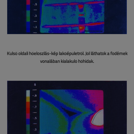
Külső oldali hőeloszlás-kép lakóépületről. Jól láthatók a födémek
vonalában kialakuló hőhidak.