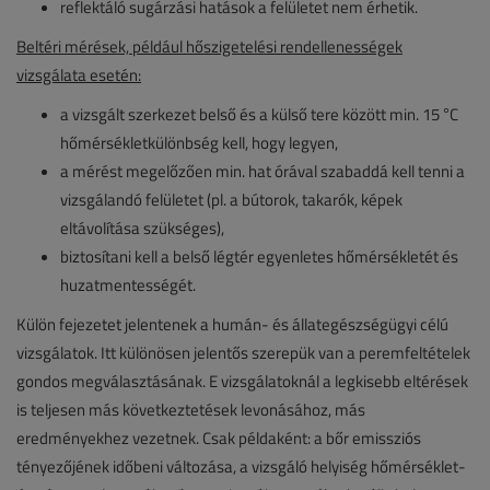
reflektáló sugárzási hatások a felületet nem érhetik.
Beltéri mérések, például hőszigetelési rendellenességek
vizsgálata esetén:
a vizsgált szerkezet belső és a külső tere között min. 15 °C
hőmérsékletkülönbség kell, hogy legyen,
a mérést megelőzően min. hat órával szabaddá kell tenni a
vizsgálandó felületet (pl. a bútorok, takarók, képek
eltávolítása szükséges),
biztosítani kell a belső légtér egyenletes hőmérsékletét és
huzatmentességét.
Külön fejezetet jelentenek a humán- és állategészségügyi célú
vizsgálatok. Itt különösen jelentős szerepük van a peremfeltételek
gondos megválasztásának. E vizsgálatoknál a legkisebb eltérések
is teljesen más következtetések levonásához, más
eredményekhez vezetnek. Csak példaként: a bőr emissziós
tényezőjének időbeni változása, a vizsgáló helyiség hőmérséklet-