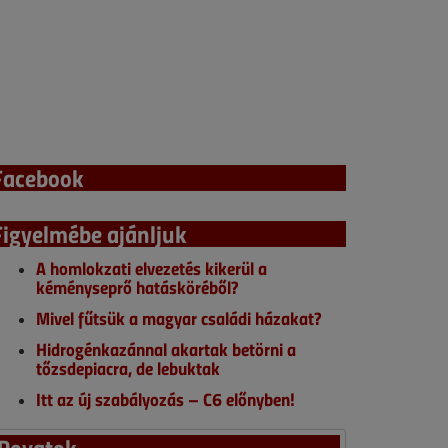
Facebook
Figyelmébe ajánljuk
A homlokzati elvezetés kikerül a
kéményseprő hatásköréből?
Mivel fűtsük a magyar családi házakat?
Hidrogénkazánnal akartak betörni a
tőzsdepiacra, de lebuktak
Itt az új szabályozás – C6 előnyben!
Rovatok