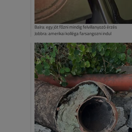
Balra: egy jót főzni mindig felvillanyozó érzés
Jobbra: amerikai kolléga farsangozni indul