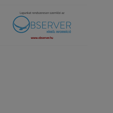
Lapunkat rendszeresen szemlézi az
www.observer.hu