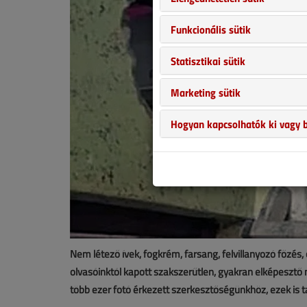
Funkcionális sütik
Statisztikai sütik
Marketing sütik
Hogyan kapcsolhatók ki vagy b
Nem létező ívek, fogkrém, farsang, felvillanyozó főzés
olvasóinktól kapott szakszerűtlen, gyakran elképesztő
több ezer fotó érkezett szerkesztőségünkhöz, ezek is 