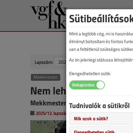
Sütibeállításo
Mint a legtöbb cég, mi is használ
élményt biztosítani és fontos fun
van a feltétlenül szükséges sütike
Az ön jelenlegi státusza létrejöt
Lapszám:
Elengedhetetlen sütik:
Mekkmester
Nem lehet megunni
Mekkmester furcsaságok az épület
Tudnivalók a sütikről
2025/12. lapszám
|
VGF&HKL online |
993 |
Mik azok a sütik?
Elengedhetetlen sütik