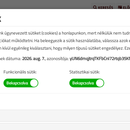
KERESÉS
ELŐ
k
unk úgynevezett sütiket (cookies) a honlapunkon, mert nélkülük nem tud
kciókat működtetni. Ha beleegyezik a sütik használatába, válassza azok
n kívül egyénileg kiválasztani, hogy milyen típusú sütiket engedélyez. E
tének dátuma:
2026. aug. 7.
, azonosítója:
yUN6dmqjtrqTKFbCnI72rtqb35
E
TARTALOM
Funkcionális sütik:
Statisztikai sütik:
gépész szakmából