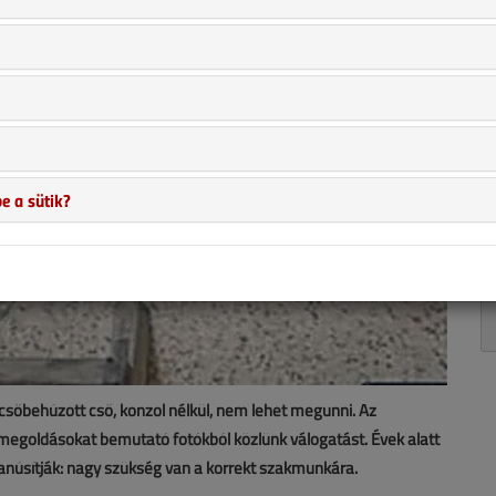
e a sütik?
, csőbehúzott cső, konzol nélkül, nem lehet megunni. Az
 megoldásokat bemutató fotókból közlünk válogatást. Évek alatt
tanúsítják: nagy szükség van a korrekt szakmunkára.