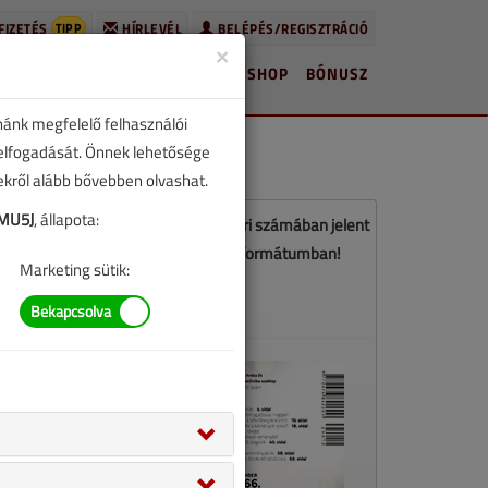
TIPP
FIZETÉS
HÍRLEVÉL
BELÉPÉS/REGISZTRÁCIÓ
×
HÍREK
LAPSZÁMOK
BLOG
SHOP
BÓNUSZ
nánk megfelelő felhasználói
 elfogadását. Önnek lehetősége
zekről alább bővebben olvashat.
KMU5J
, állapota:
z a cikk a VGF&HKL 2025. decemberi számában jelent
meg. Töltse le a lapszámot PDF formátumban!
Marketing sütik:
LETÖLTÉS