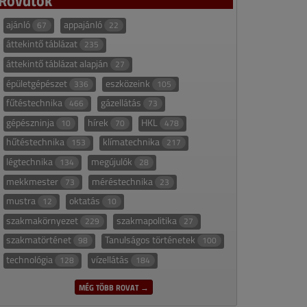
ajánló
appajánló
67
22
áttekintő táblázat
235
áttekintő táblázat alapján
27
épületgépészet
eszközeink
336
105
fűtéstechnika
gázellátás
466
73
gépészninja
hírek
HKL
10
70
478
hűtéstechnika
klímatechnika
153
217
légtechnika
megújulók
134
28
mekkmester
méréstechnika
73
23
mustra
oktatás
12
10
szakmakörnyezet
szakmapolitika
229
27
szakmatörténet
Tanulságos történetek
98
100
technológia
vízellátás
128
184
MÉG TÖBB ROVAT →