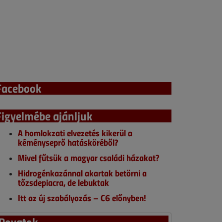
Facebook
Figyelmébe ajánljuk
A homlokzati elvezetés kikerül a
kéményseprő hatásköréből?
Mivel fűtsük a magyar családi házakat?
Hidrogénkazánnal akartak betörni a
tőzsdepiacra, de lebuktak
Itt az új szabályozás – C6 előnyben!
Rovatok