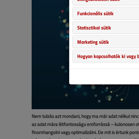
Funkcionális sütik
Statisztikai sütik
Marketing sütik
Hogyan kapcsolhatók ki vagy b
Nem túlzás azt mondani, hogy ma már adat nélkül nincs
az adat mára létfontosságú erőforrássá – különösen ott
finomhangolni vagy optimalizálni. De mit is értünk pon