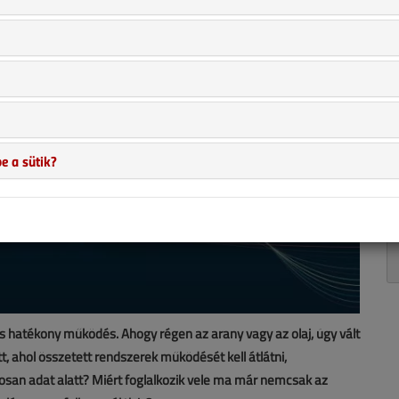
e a sütik?
 hatékony működés. Ahogy régen az arany vagy az olaj, úgy vált
, ahol összetett rendszerek működését kell átlátni,
tosan adat alatt? Miért foglalkozik vele ma már nemcsak az