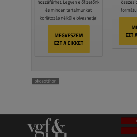
hozzáférhet. Legyen előfizetőnk
összes 
és minden tartalmunkat
formátum
korlátozás nélkül elolvashatja!
M
EZT 
MEGVESZEM
EZT A CIKKET
okosotthon