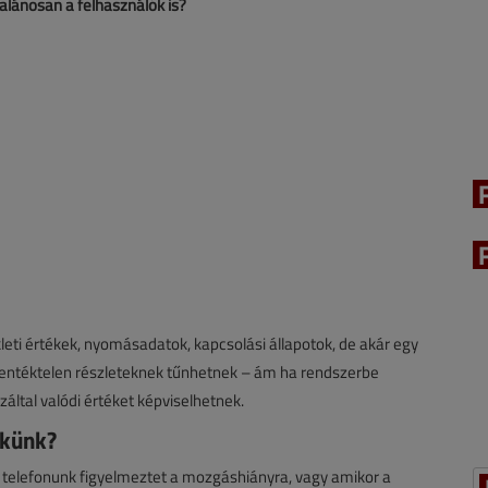
talánosan a felhasználók is?
eti értékek, nyomásadatok, kapcsolási állapotok, de akár egy
jelentéktelen részleteknek tűnhetnek – ám ha rendszerbe
ltal valódi értéket képviselhetnek.
ekünk?
 a telefonunk figyelmeztet a mozgáshiányra, vagy amikor a