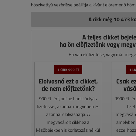
hőszivattyú vezérlése beállítja a kívánt előremenő hő
A cikk még 10 473 ka
A teljes cikket bejel
ha ön előfizetőnk vagy megv
Ha van előfizetése, vagy már megvá
1 CIKK 990 FT
1 L
Elolvasná ezt a cikket,
Csak e
de nem előfizetőnk?
vásá
990 Ft-ért, online bankkártyás
1990 Ft-ér
fizetéssel, azonnal megveheti és
fize
azonnal elolvashatja. A
megvásáro
megvásárolt cikkhez a
amelyben e
későbbiekben is korlátozás nélkül
ezzel hoz