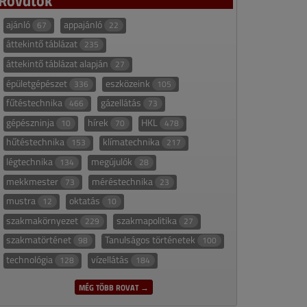
ajánló
appajánló
67
22
áttekintő táblázat
235
áttekintő táblázat alapján
27
épületgépészet
eszközeink
336
105
fűtéstechnika
gázellátás
466
73
gépészninja
hírek
HKL
10
70
478
hűtéstechnika
klímatechnika
153
217
légtechnika
megújulók
134
28
mekkmester
méréstechnika
73
23
mustra
oktatás
12
10
szakmakörnyezet
szakmapolitika
229
27
szakmatörténet
Tanulságos történetek
98
100
technológia
vízellátás
128
184
MÉG TÖBB ROVAT →