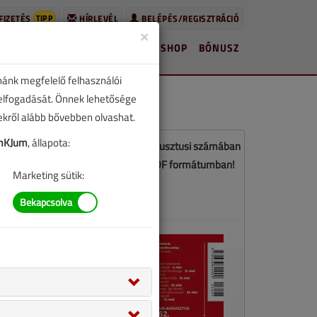
TIPP
FIZETÉS
HÍRLEVÉL
BELÉPÉS/REGISZTRÁCIÓ
×
HÍREK
LAPSZÁMOK
BLOG
SHOP
BÓNUSZ
nánk megfelelő felhasználói
 elfogadását. Önnek lehetősége
zekről alább bővebben olvashat.
mKJum
, állapota:
z a cikk a VGF&HKL 2025. július-augusztusi számában
jelent meg. Töltse le a lapszámot PDF formátumban!
Marketing sütik:
LETÖLTÉS