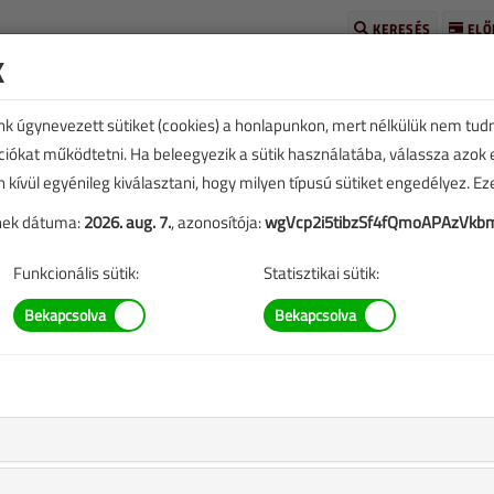
KERESÉS
ELŐ
k
unk úgynevezett sütiket (cookies) a honlapunkon, mert nélkülük nem tud
kciókat működtetni. Ha beleegyezik a sütik használatába, válassza azok
n kívül egyénileg kiválasztani, hogy milyen típusú sütiket engedélyez. E
tének dátuma:
2026. aug. 7.
, azonosítója:
wgVcp2i5tibzSf4fQmoAPAzVkb
E
TARTALOM
Funkcionális sütik:
Statisztikai sütik:
szerek láthatatlan