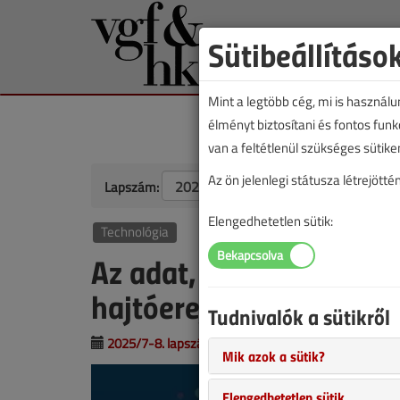
Sütibeállításo
Mint a legtöbb cég, mi is használ
élményt biztosítani és fontos fun
van a feltétlenül szükséges sütike
Az ön jelenlegi státusza létrejöt
Lapszám:
Elengedhetetlen sütik:
Technológia
Az adat, a modern rend
hajtóereje
Tudnivalók a sütikről
2025/7-8. lapszám
|
Hajnal Ferenc
|
930 |
Mik azok a sütik?
Elengedhetetlen sütik