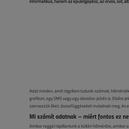
informatikus, hanem az épületgépész, az orvos, sőt, ál
Adat minden, amit rögzíteni tudunk: számok, hőmérsékl
grafikon, egy SMS vagy egy okosóra-jelzés is. Elsőre 
szervezzük őket, összefüggéseket mutatnak meg, és ezá
Mi számít adatnak – miért fontos ez n
Amikor reggel rápillantunk a kültéri hőmérőre, amikor