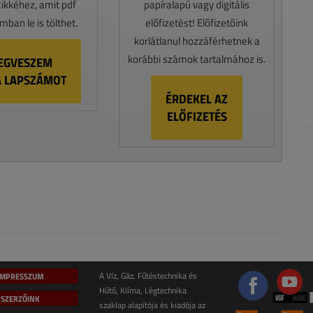
cikkéhez, amit pdf
papíralapú vagy digitális
ban le is tölthet.
előfizetést! Előfizetőink
korlátlanul hozzáférhetnek a
korábbi számok tartalmához is.
EGVESZEM
A LAPSZÁMOT
ÉRDEKEL AZ
ELŐFIZETÉS
IMPRESSZUM
A Víz, Gáz, Fűtéstechnika és
Hűtő, Klíma, Légtechnika
SZERZŐINK
szaklap alapítója és kiadója az