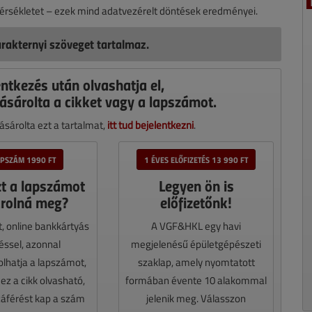
mérsékletet – ezek mind adatvezérelt döntések eredményei.
rakternyi szöveget tartalmaz.
entkezés után olvashatja el,
ásárolta a cikket vagy a lapszámot.
sárolta ezt a tartalmat,
itt tud bejelentkezni
.
APSZÁM 1990 FT
1 ÉVES ELŐFIZETÉS 13 990 FT
zt a lapszámot
Legyen ön is
rolná meg?
előfizetőnk!
t, online bankkártyás
A VGF&HKL egy havi
téssel, azonnal
megjelenésű épületgépészeti
lhatja a lapszámot,
szaklap, amely nyomtatott
z a cikk olvasható,
formában évente 10 alakommal
záférést kap a szám
jelenik meg. Válasszon