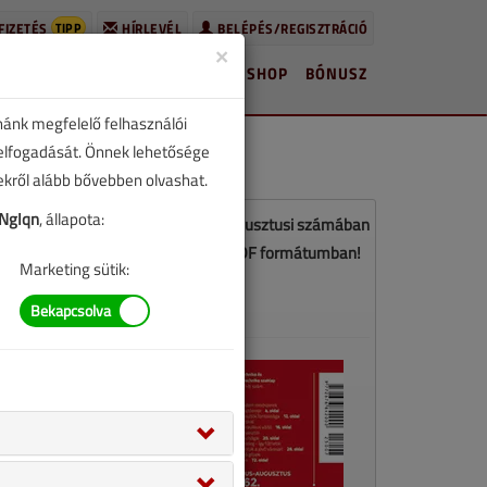
TIPP
FIZETÉS
HÍRLEVÉL
BELÉPÉS/REGISZTRÁCIÓ
×
HÍREK
LAPSZÁMOK
BLOG
SHOP
BÓNUSZ
nánk megfelelő felhasználói
 elfogadását. Önnek lehetősége
zekről alább bővebben olvashat.
NgIqn
, állapota:
z a cikk a VGF&HKL 2025. július-augusztusi számában
jelent meg. Töltse le a lapszámot PDF formátumban!
Marketing sütik:
LETÖLTÉS