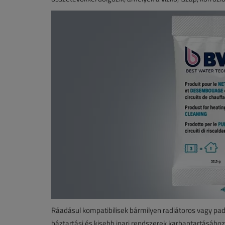
Ráadásul kompatibilisek bármilyen radiátoros vagy padl
háztartási és kisebb ipari rendszerek karbantartásához