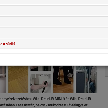
e a sütik?
ennyvízelvezetéshez: Wilo-DrainLift MINI 3 és Wilo-DrainLift
artásában. Láss tisztán, ne csak működtess! Távfelügyelet