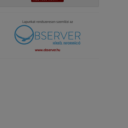
Lapunkat rendszeresen szemlézi az
www.observer.hu