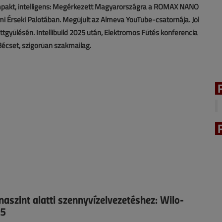
kompakt, intelligens: Megérkezett Magyarországra a ROMAX NANO
i Érseki Palotában. Megújult az Almeva YouTube-csatornája. Jól
tgyűlésén. Intellibuild 2025 után, Elektromos Fűtés konferencia
Bécset, szigorúan szakmailag.
aszint alatti szennyvízelvezetéshez: Wilo-
 5