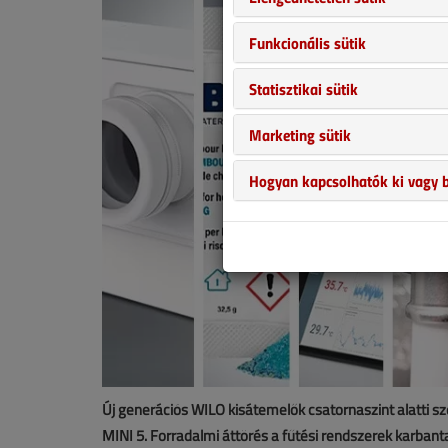
Funkcionális sütik
Statisztikai sütik
Marketing sütik
Hogyan kapcsolhatók ki vagy b
Új generációs WILO kisátemelők csatornaszint alatti sz
MINI 5. Forradalmi áttörés a fűtési rendszerek karbant