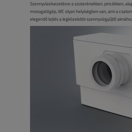
Szennyvízelvezetésre a szuterénekben, pincékben, ala
mosogatógép, WC olyan helyiségben van, ami a csatorna 
elegendő lejtés a legközelebbi szennyvízgyűjtő aknáho