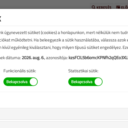
KERESÉS
ELŐ
k
unk úgynevezett sütiket (cookies) a honlapunkon, mert nélkülük nem tud
kciókat működtetni. Ha beleegyezik a sütik használatába, válassza azok
n kívül egyénileg kiválasztani, hogy milyen típusú sütiket engedélyez. E
tének dátuma:
2026. aug. 6.
, azonosítója:
kzsFCIL5b6omcKPNfh2qQEo3XL
E
TARTALOM
Funkcionális sütik:
Statisztikai sütik:
henberger, BOKI, Almeva,
asonic, HERZ