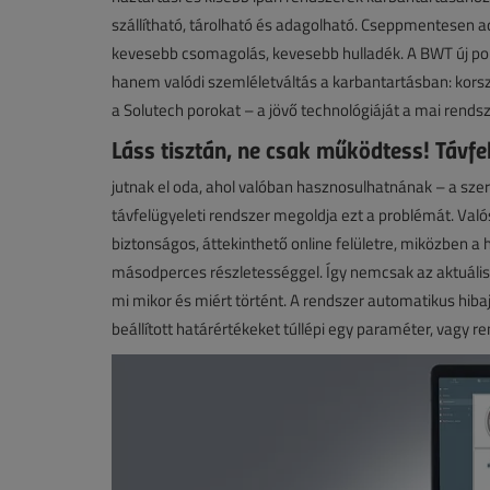
szállítható, tárolható és adagolható. Cseppmentesen a
kevesebb csomagolás, kevesebb hulladék. A BWT új p
hanem valódi szemléletváltás a karbantartásban: korsz
a Solutech porokat – a jövő technológiáját a mai rends
Láss tisztán, ne csak működtess! Távfe
jutnak el oda, ahol valóban hasznosulhatnának – a sze
távfelügyeleti rendszer megoldja ezt a problémát. Val
biztonságos, áttekinthető online felületre, miközben a
másodperces részletességgel. Így nemcsak az aktuális
mi mikor és miért történt. A rendszer automatikus hiba
beállított határértékeket túllépi egy paraméter, vagy 