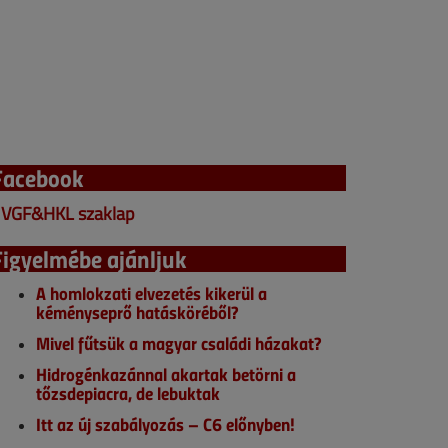
Facebook
VGF&HKL szaklap
Figyelmébe ajánljuk
A homlokzati elvezetés kikerül a
kéményseprő hatásköréből?
Mivel fűtsük a magyar családi házakat?
Hidrogénkazánnal akartak betörni a
tőzsdepiacra, de lebuktak
Itt az új szabályozás – C6 előnyben!