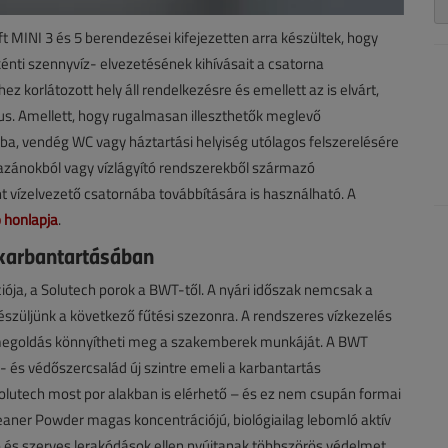
ft MINI 3 és 5 berendezései kifejezetten arra készültek, hogy
énti szennyvíz- elvezetésének kihívásait a csatorna
shez korlátozott hely áll rendelkezésre és emellett az is elvárt,
us. Amellett, hogy rugalmasan illeszthetők meglevő
a, vendég WC vagy háztartási helyiség utólagos felszerelésére
 kazánokból vagy vízlágyító rendszerekből származó
 vízelvezető csatornába továbbítására is használható. A
o honlapja
.
 karbantartásában
ója, a Solutech porok a BWT-től. A nyári időszak nemcsak a
lkészüljünk a következő fűtési szezonra. A rendszeres vízkezelés
 megoldás könnyítheti meg a szakemberek munkáját. A BWT
ó- és védőszercsalád új szintre emeli a karbantartás
olutech most por alakban is elérhető – és ez nem csupán formai
eaner Powder magas koncentrációjú, biológiailag lebomló aktív
ió és szerves lerakódások ellen nyújtanak többszörös védelmet.