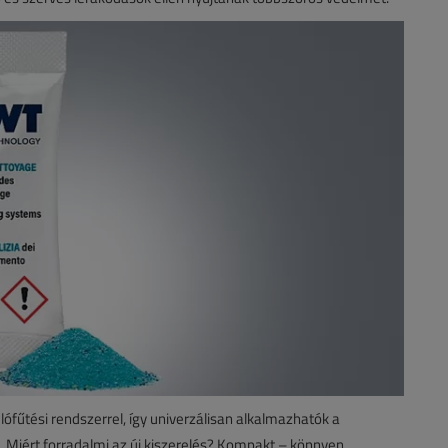
ófűtési rendszerrel, így univerzálisan alkalmazhatók a
. Miért forradalmi az új kiszerelés? Kompakt – könnyen