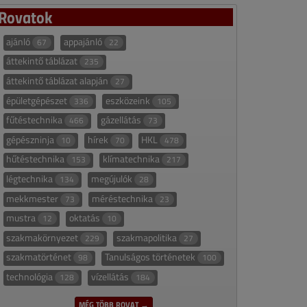
Rovatok
ajánló
appajánló
67
22
áttekintő táblázat
235
áttekintő táblázat alapján
27
épületgépészet
eszközeink
336
105
fűtéstechnika
gázellátás
466
73
gépészninja
hírek
HKL
10
70
478
hűtéstechnika
klímatechnika
153
217
légtechnika
megújulók
134
28
mekkmester
méréstechnika
73
23
mustra
oktatás
12
10
szakmakörnyezet
szakmapolitika
229
27
szakmatörténet
Tanulságos történetek
98
100
technológia
vízellátás
128
184
MÉG TÖBB ROVAT →