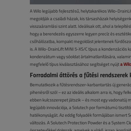
A Wilo legújabb fejlesztésű, helytakarékos Wilo-DrainLi
megoldják a családi házak, kis társasházak helyiségenk
visszaáramlási szint alatt. Ideálisak ott, ahol a telepíté
hogy a berendezés egyszerre legyen precíz és esztétik
csőhálózatba, kompakt megoldást jelentenek fürdőszob
is. A Wilo-DrainLift MINI 5-XS/C típus a kondenzációs
kondenzátum vagy sóoldat ártalmatlanítására, valamint
megfelelő típus kiválasztásához segítséget nyújt
a Wil
Forradalmi áttörés a fűtési rendszerek
Bemutatkozik a fűtésrendszer-karbantartás új generáci
pihenésről szól – ez az ideális alkalom arra is, hogy fe
ebben kulcsszerepet játszik – és most egy vadonatúj
legújabb innovációja, a Solutech por formátumú tisztít
hatékonyságát. Az eddig folyadék formájában ismert S
változás. A Solutech Protection Powder és a System Cl
összetevőkkel dolgozik, amelyek a vízkő, iszap, korróz