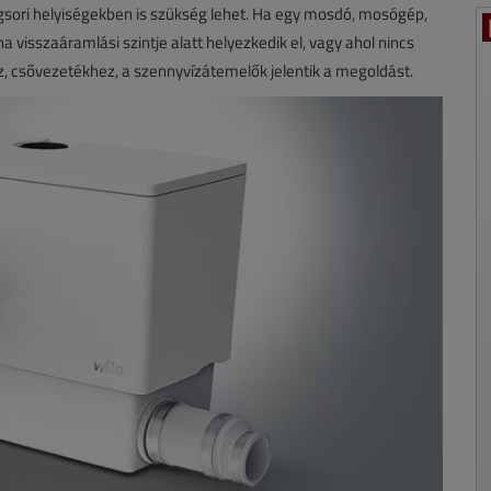
gsori helyiségekben is szükség lehet. Ha egy mosdó, mosógép,
visszaáramlási szintje alatt helyezkedik el, vagy ahol nincs
z, csővezetékhez, a szennyvízátemelők jelentik a megoldást.