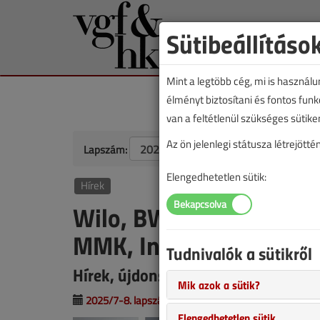
Sütibeállításo
Mint a legtöbb cég, mi is használ
élményt biztosítani és fontos fun
van a feltétlenül szükséges sütike
Az ön jelenlegi státusza létrejöt
Lapszám:
Elengedhetetlen sütik:
Hírek
Wilo, BWT, Nolsen, Rot
MMK, Intellibuild, Pan
Tudnivalók a sütikről
Hírek, újdonságok
Mik azok a sütik?
2025/7-8. lapszám
|
VGF&HKL online |
735 |
Elengedhetetlen sütik