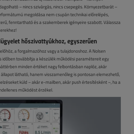
dagolható – nincs szivárgás, nincs csepegés. Környezetbarát –
orformátumú megoldása nem csupán technikai előrelépés,
erű, fenntartható és a szakemberek igényeire szabott. Válassza
zerekhez!
lügyelet hőszivattyúkhoz, egyszerűen
relőhöz, a forgalmazóhoz vagy a tulajdonoshoz. A Nolsen
ós időben továbbítja a készülék működési paramétereit egy
 háttérben minden értéket nagy felbontásban naplóz, akár
 állapot látható, hanem visszamenőleg is pontosan elemezhető,
jelzéseket küld – akár e-mailben, akár push értesítésként –, ha a
rendellenes működést érzékel.