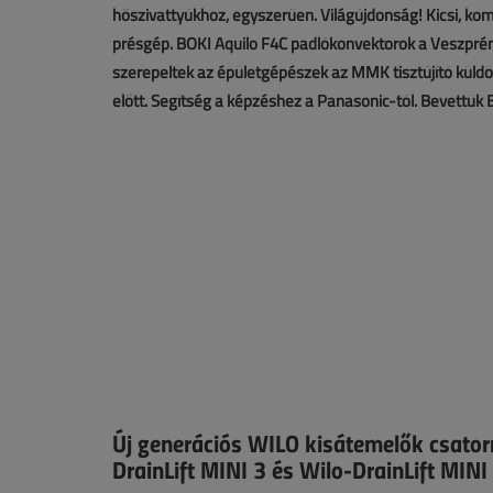
hőszivattyúkhoz, egyszerűen. Világújdonság! Kicsi, 
présgép. BOKI Aquilo F4C padlókonvektorok a Veszprém
szerepeltek az épületgépészek az MMK tisztújító küldöt
előtt. Segítség a képzéshez a Panasonic-tól. Bevettük 
Új generációs WILO kisátemelők csatorn
DrainLift MINI 3 és Wilo-DrainLift MINI