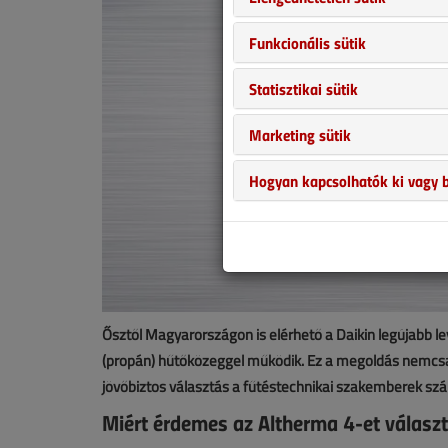
Funkcionális sütik
Statisztikai sütik
Marketing sütik
Hogyan kapcsolhatók ki vagy b
Ősztől Magyarországon is elérhető a Daikin legújabb l
(propán) hűtőközeggel működik. Ez a megoldás nemcs
jövőbiztos választás a fűtéstechnikai szakemberek sz
Miért érdemes az Altherma 4-et választ