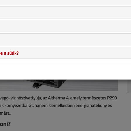
e a sütik?
evegő-víz hőszivattyúja, az Altherma 4, amely természetes R290
ak környezetbarát, hanem kiemelkedően energiahatékony és
ámára.
ani?