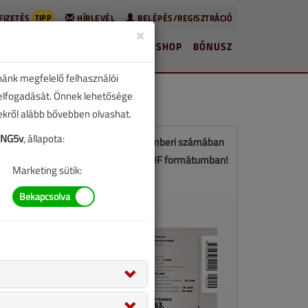
TIPP
FIZETÉS
HÍRLEVÉL
BELÉPÉS/REGISZTRÁCIÓ
×
HÍREK
LAPSZÁMOK
BLOG
SHOP
BÓNUSZ
nánk megfelelő felhasználói
 elfogadását. Önnek lehetősége
zekről alább bővebben olvashat.
hNG5v
, állapota:
Ez a cikk a VGF&HKL 2025. szeptemberi számában
jelent meg. Töltse le a lapszámot PDF formátumban!
Marketing sütik:
LETÖLTÉS