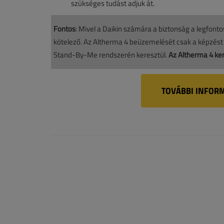
szükséges tudást adjuk át.
Fontos
: Mivel a Daikin számára a biztonság a legfon
kötelező. Az Altherma 4 beüzemelését csak a képzést te
Stand-By-Me rendszerén keresztül.
Az Altherma 4 ke
TOVÁBBI INFORM