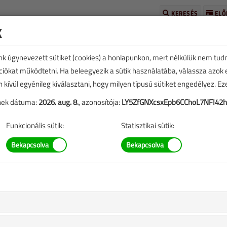
KERESÉS
ELŐ
k
unk úgynevezett sütiket (cookies) a honlapunkon, mert nélkülük nem tud
kciókat működtetni. Ha beleegyezik a sütik használatába, válassza azok
n kívül egyénileg kiválasztani, hogy milyen típusú sütiket engedélyez. E
tének dátuma:
2026. aug. 8.
, azonosítója:
LY5ZfGNXcsxEpb6CChoL7NFI42
TARTALOM
Funkcionális sütik:
Statisztikai sütik:
ikin Altherma 4
nyan