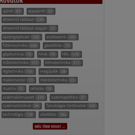
ajánló
appajánló
67
22
áttekintő táblázat
235
áttekintő táblázat alapján
27
épületgépészet
eszközeink
336
105
fűtéstechnika
gázellátás
466
73
gépészninja
hírek
HKL
10
70
478
hűtéstechnika
klímatechnika
153
217
légtechnika
megújulók
134
28
mekkmester
méréstechnika
73
23
mustra
oktatás
12
10
szakmakörnyezet
szakmapolitika
229
27
szakmatörténet
Tanulságos történetek
98
100
technológia
vízellátás
128
184
MÉG TÖBB ROVAT →