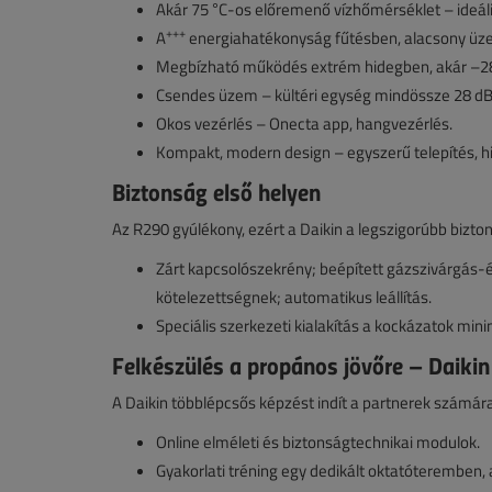
Akár 75 °C-os előremenő vízhőmérséklet – ideál
+++
A
energiahatékonyság fűtésben, alacsony üze
Megbízható működés extrém hidegben, akár –28
Csendes üzem – kültéri egység mindössze 28 dB
Okos vezérlés – Onecta app, hangvezérlés.
Kompakt, modern design – egyszerű telepítés, hi
Biztonság első helyen
Az R290 gyúlékony, ezért a Daikin a legszigorúbb bizt
Zárt kapcsolószekrény; beépített gázszivárgás-ér
kötelezettségnek; automatikus leállítás.
Speciális szerkezeti kialakítás a kockázatok mini
Felkészülés a propános jövőre – Daiki
A Daikin többlépcsős képzést indít a partnerek számára
Online elméleti és biztonságtechnikai modulok.
Gyakorlati tréning egy dedikált oktatóteremben,