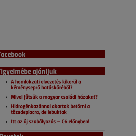
Facebook
Figyelmébe ajánljuk
A homlokzati elvezetés kikerül a
kéményseprő hatásköréből?
Mivel fűtsük a magyar családi házakat?
Hidrogénkazánnal akartak betörni a
tőzsdepiacra, de lebuktak
Itt az új szabályozás – C6 előnyben!
Rovatok