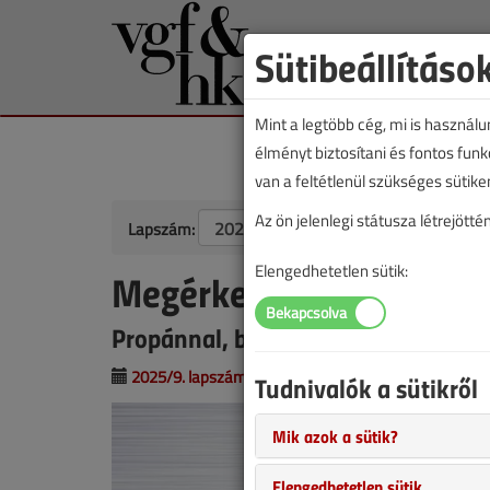
Sütibeállításo
Mint a legtöbb cég, mi is használ
élményt biztosítani és fontos fun
van a feltétlenül szükséges sütike
Az ön jelenlegi státusza létrejöt
Lapszám:
Elengedhetetlen sütik:
Megérkezett a jövő: Da
Propánnal, biztonságosan, hatéko
2025/9. lapszám
|
támogatott cikk |
583 |
Tudnivalók a sütikről
Mik azok a sütik?
Elengedhetetlen sütik