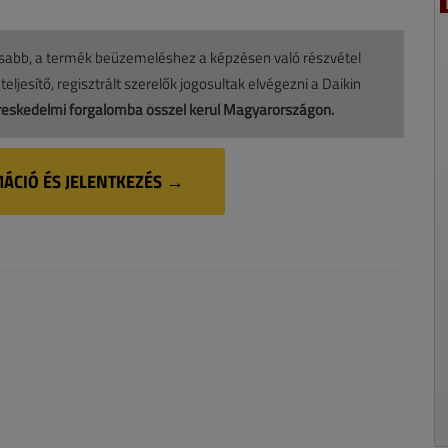
tosabb, a termék beüzemeléshez a képzésen való részvétel
ljesítő, regisztrált szerelők jogosultak elvégezni a Daikin
reskedelmi forgalomba ősszel kerül Magyarországon.
ÁCIÓ ÉS JELENTKEZÉS →