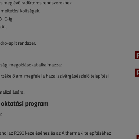
is meglévő radiátoros rendszerekhez.
meltetési költségek.
 °C-ig.
(A).
dro-split rendszer.
onsági megoldásokat alkalmazza:
zékelő ami megfelel a hazai szivárgásészlelő telepítési
malizálására.
n oktatási program
:
 ahol az R290 kezeléséhez és az Altherma 4 telepítéséhez